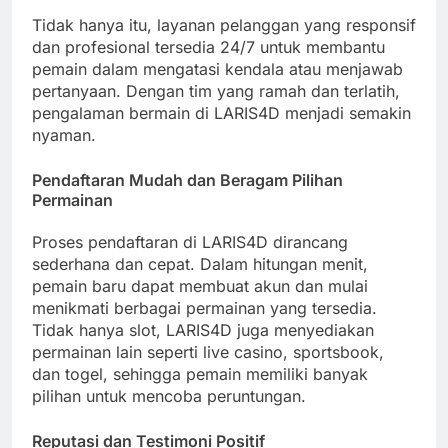
Tidak hanya itu, layanan pelanggan yang responsif
dan profesional tersedia 24/7 untuk membantu
pemain dalam mengatasi kendala atau menjawab
pertanyaan. Dengan tim yang ramah dan terlatih,
pengalaman bermain di LARIS4D menjadi semakin
nyaman.
Pendaftaran Mudah dan Beragam Pilihan
Permainan
Proses pendaftaran di LARIS4D dirancang
sederhana dan cepat. Dalam hitungan menit,
pemain baru dapat membuat akun dan mulai
menikmati berbagai permainan yang tersedia.
Tidak hanya slot, LARIS4D juga menyediakan
permainan lain seperti live casino, sportsbook,
dan togel, sehingga pemain memiliki banyak
pilihan untuk mencoba peruntungan.
Reputasi dan Testimoni Positif