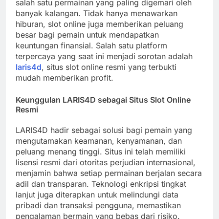
salah satu permainan yang paling digemari oleh
banyak kalangan. Tidak hanya menawarkan
hiburan, slot online juga memberikan peluang
besar bagi pemain untuk mendapatkan
keuntungan finansial. Salah satu platform
terpercaya yang saat ini menjadi sorotan adalah
laris4d
, situs slot online resmi yang terbukti
mudah memberikan profit.
Keunggulan LARIS4D sebagai Situs Slot Online
Resmi
LARIS4D hadir sebagai solusi bagi pemain yang
mengutamakan keamanan, kenyamanan, dan
peluang menang tinggi. Situs ini telah memiliki
lisensi resmi dari otoritas perjudian internasional,
menjamin bahwa setiap permainan berjalan secara
adil dan transparan. Teknologi enkripsi tingkat
lanjut juga diterapkan untuk melindungi data
pribadi dan transaksi pengguna, memastikan
pengalaman bermain yang bebas dari risiko.