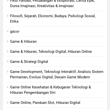
Fiksi Fantasi, Petualangan & Eksplorasi, Cerita Epik,
Dunia Imajinasi, Kreativitas & Imajinasi
Filosofi, Sejarah, Ekonomi, Budaya, Psikologi Sosial,
Etika
gacor
Game & Hiburan
Game & Hiburan, Teknologi Digital, Hiburan Online
Game & Strategi Digital
Game Development, Teknologi Interaktif, Analisis Sistem
Permainan, Evolusi Digital, Desain Game Modern
Game Online Kesehatan & Kebugaran Teknologi &
Hiburan Pengembangan Diri
Game Online, Panduan Slot, Hiburan Digital