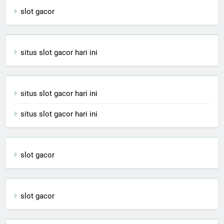
slot gacor
situs slot gacor hari ini
situs slot gacor hari ini
situs slot gacor hari ini
slot gacor
slot gacor