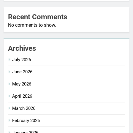
Recent Comments
No comments to show.
Archives
July 2026
June 2026
May 2026
April 2026
March 2026
February 2026
January 2026