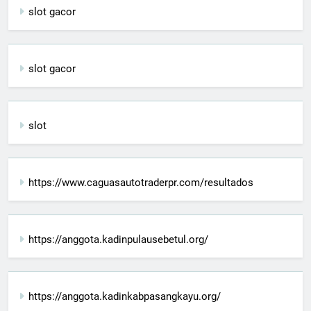
slot gacor
slot gacor
slot
https://www.caguasautotraderpr.com/resultados
https://anggota.kadinpulausebetul.org/
https://anggota.kadinkabpasangkayu.org/