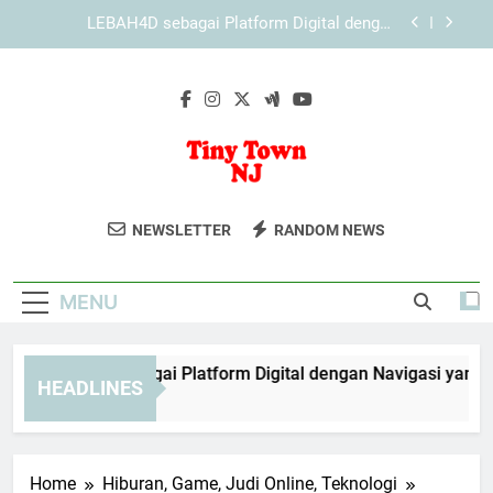
Skip
EDWINSLOT sebagai Platform Digital dengan
to
Sistem yang Lebih Terorganisir
content
LEBAH4D sebagai Platform Digital dengan Sistem
yang Lebih Terorganisir
EDWINSLOT sebagai Platform Digital dengan
Navigasi yang Praktis
LEBAH4D sebagai Platform Digital dengan
Navigasi yang Lebih Praktis
Tiny Town NJ
Nikmati Keseruan Di Tiny Town NJ,
EDWINSLOT sebagai Platform Digital dengan
NEWSLETTER
RANDOM NEWS
Sistem yang Lebih Terorganisir
Taman Hiburan Keluarga Di New Jersey
LEBAH4D sebagai Platform Digital dengan Sistem
Dengan Atraksi Yang Menyenangkan.
yang Lebih Terorganisir
MENU
WINSLOT sebagai Platform Digital dengan Navigasi yang Prak
HEADLINES
Weeks Ago
Home
Hiburan, Game, Judi Online, Teknologi