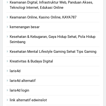
Keamanan Digital, Infrastruktur Web, Panduan Akses,
Teknologi Internet, Edukasi Online
Keamanan Online, Kasino Online, KAYA787
kemenangan besar
Kesehatan & Kebugaran, Gaya Hidup Sehat, Pola Hidup
Seimbang
Kesehatan Mental Lifestyle Gaming Sehat Tips Gaming
Kreativitas & Budaya Digital
laris4d
laris4d alternatif
laris4d login
link alternatif edwinslot