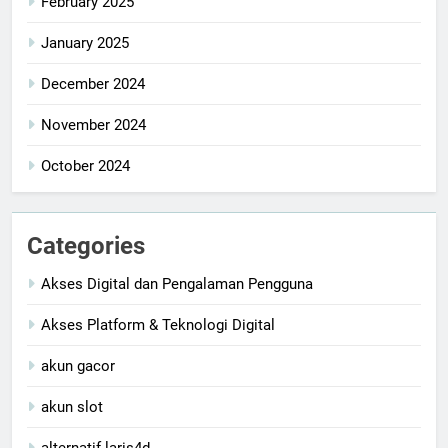
February 2025
January 2025
December 2024
November 2024
October 2024
Categories
Akses Digital dan Pengalaman Pengguna
Akses Platform & Teknologi Digital
akun gacor
akun slot
alternatif laris4d