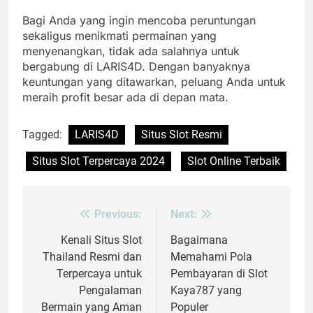
Bagi Anda yang ingin mencoba peruntungan
sekaligus menikmati permainan yang
menyenangkan, tidak ada salahnya untuk
bergabung di LARIS4D. Dengan banyaknya
keuntungan yang ditawarkan, peluang Anda untuk
meraih profit besar ada di depan mata.
Tagged:
LARIS4D
Situs Slot Resmi
Situs Slot Terpercaya 2024
Slot Online Terbaik
Previous:
Next:
Post
navigation
Kenali Situs Slot
Bagaimana
Thailand Resmi dan
Memahami Pola
Terpercaya untuk
Pembayaran di Slot
Pengalaman
Kaya787 yang
Bermain yang Aman
Populer