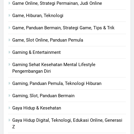
Game Online, Strategi Permainan, Judi Online
Game, Hiburan, Teknologi
Game, Panduan Bermain, Strategi Game, Tips & Trik
Game, Slot Online, Panduan Pemula
Gaming & Entertainment
Gaming Sehat Kesehatan Mental Lifestyle
Pengembangan Diri
Gaming, Panduan Pemula, Teknologi Hiburan
Gaming, Slot, Panduan Bermain
Gaya Hidup & Kesehatan
Gaya Hidup Digital, Teknologi, Edukasi Online, Generasi
Z