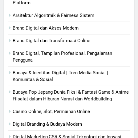
Platform
Arsitektur Algoritmik & Fairness Sistem
Brand Digital dan Akses Modern
Brand Digital dan Transformasi Online
Brand Digital, Tampilan Profesional, Pengalaman
Pengguna
Budaya & Identitas Digital | Tren Media Sosial |
Komunitas & Sosial
Budaya Pop Jepang Dunia Fiksi & Fantasi Game & Anime
Filsafat dalam Hiburan Narasi dan Worldbuilding
Casino Online, Slot, Permainan Online
Digital Branding & Budaya Modern
Digital Marketing,CSR & Sosial,Teknologi dan Inovasi