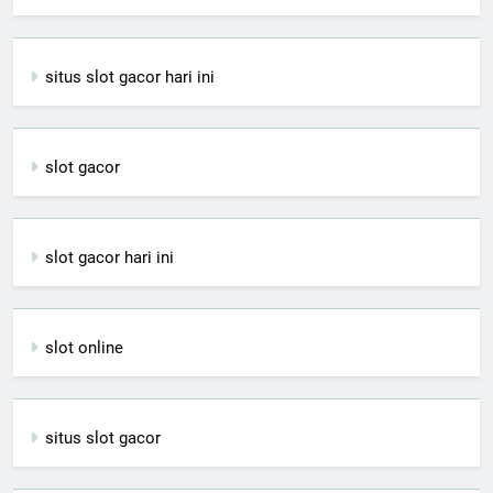
situs slot gacor hari ini
slot gacor
slot gacor hari ini
slot online
situs slot gacor