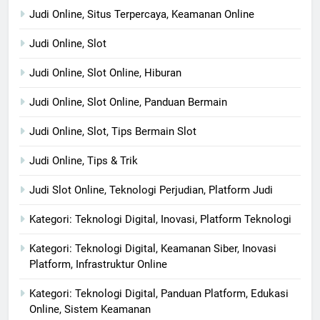
Judi Online, Situs Terpercaya, Keamanan Online
Judi Online, Slot
Judi Online, Slot Online, Hiburan
Judi Online, Slot Online, Panduan Bermain
Judi Online, Slot, Tips Bermain Slot
Judi Online, Tips & Trik
Judi Slot Online, Teknologi Perjudian, Platform Judi
Kategori: Teknologi Digital, Inovasi, Platform Teknologi
Kategori: Teknologi Digital, Keamanan Siber, Inovasi
Platform, Infrastruktur Online
Kategori: Teknologi Digital, Panduan Platform, Edukasi
Online, Sistem Keamanan