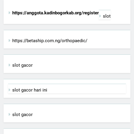
https://anggota.kadinbogorkab.org/register
slot
https://betaship.com.ng/orthopaedic/
slot gacor
slot gacor hari ini
slot gacor