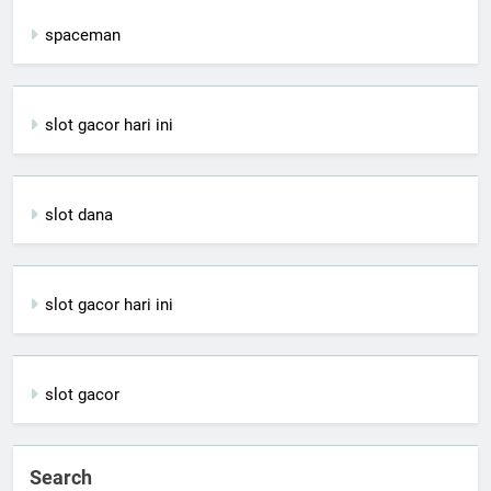
spaceman
slot gacor hari ini
slot dana
slot gacor hari ini
slot gacor
Search