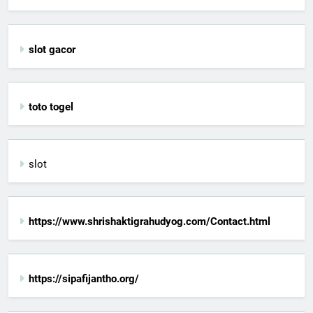
slot gacor
toto togel
slot
https://www.shrishaktigrahudyog.com/Contact.html
https://sipafijantho.org/