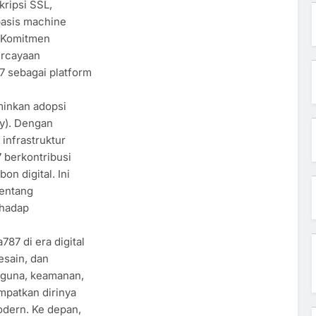
ripsi SSL,
rbasis machine
. Komitmen
ercayaan
7 sebagai platform
minkan adopsi
gy). Dengan
infrastruktur
 berkontribusi
on digital. Ini
tentang
rhadap
87 di era digital
esain, dan
guna, keamanan,
mpatkan dirinya
odern. Ke depan,