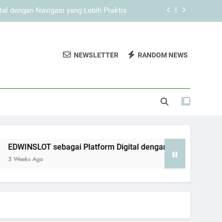
al dengan Navigasi yang Lebih Praktis
dengan Sistem yang Lebih Terorganisir
dengan Sistem yang Lebih Terorganisir
NEWSLETTER
RANDOM NEWS
Digital dengan Navigasi yang Praktis
sey Dengan Atraksi Yang Menyenangkan.
al dengan Navigasi yang Lebih Praktis
dengan Sistem yang Lebih Terorganisir
dengan Sistem yang Lebih Terorganisir
 sebagai Platform Digital dengan Sistem yang Lebih Terorga
o