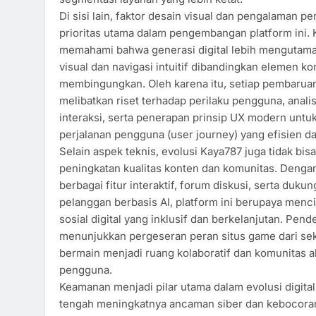
Di sisi lain, faktor desain visual dan pengalaman 
prioritas utama dalam pengembangan platform ini.
memahami bahwa generasi digital lebih menguta
visual dan navigasi intuitif dibandingkan elemen k
membingungkan. Oleh karena itu, setiap pembaruan
melibatkan riset terhadap perilaku pengguna, anali
interaksi, serta penerapan prinsip UX modern unt
perjalanan pengguna (user journey) yang efisien 
Selain aspek teknis, evolusi Kaya787 juga tidak bisa
peningkatan kualitas konten dan komunitas. Deng
berbagai fitur interaktif, forum diskusi, serta duku
pelanggan berbasis AI, platform ini berupaya menc
sosial digital yang inklusif dan berkelanjutan. Pend
menunjukkan pergeseran peran situs game dari se
bermain menjadi ruang kolaboratif dan komunitas ak
pengguna.
Keamanan menjadi pilar utama dalam evolusi digital
tengah meningkatnya ancaman siber dan kebocoran 