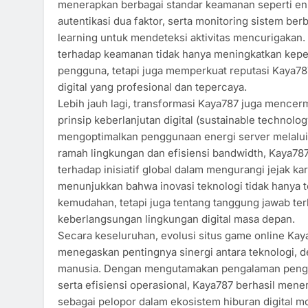
menerapkan berbagai standar keamanan seperti enk
autentikasi dua faktor, serta monitoring sistem be
learning untuk mendeteksi aktivitas mencurigakan
terhadap keamanan tidak hanya meningkatkan kep
pengguna, tetapi juga memperkuat reputasi Kaya78
digital yang profesional dan tepercaya.
Lebih jauh lagi, transformasi Kaya787 juga mencer
prinsip keberlanjutan digital (sustainable technolo
mengoptimalkan penggunaan energi server melalui 
ramah lingkungan dan efisiensi bandwidth, Kaya787
terhadap inisiatif global dalam mengurangi jejak karb
menunjukkan bahwa inovasi teknologi tidak hanya 
kemudahan, tetapi juga tentang tanggung jawab te
keberlangsungan lingkungan digital masa depan.
Secara keseluruhan, evolusi situs game online Kaya7
menegaskan pentingnya sinergi antara teknologi, d
manusia. Dengan mengutamakan pengalaman peng
serta efisiensi operasional, Kaya787 berhasil mene
sebagai pelopor dalam ekosistem hiburan digital m