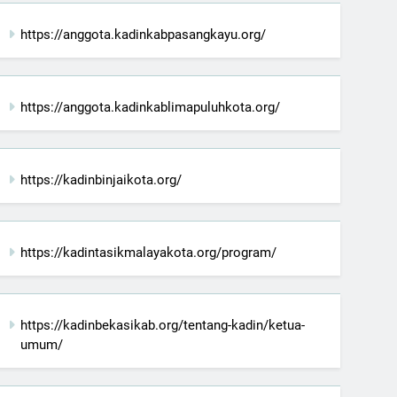
https://anggota.kadinkabpasangkayu.org/
https://anggota.kadinkablimapuluhkota.org/
https://kadinbinjaikota.org/
https://kadintasikmalayakota.org/program/
https://kadinbekasikab.org/tentang-kadin/ketua-
umum/