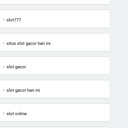
slot777
situs slot gacor hari ini
slot gacor
slot gacor hari ini
slot online