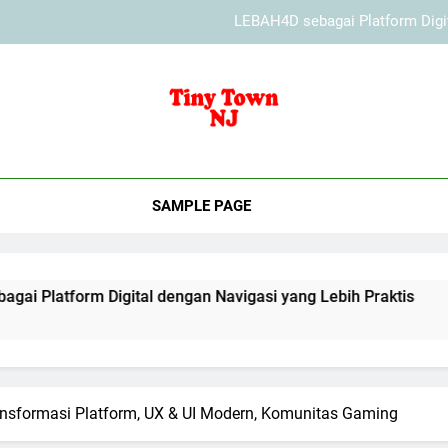
LEBAH4D sebagai Platform Digit
EDWINSLOT sebagai Platform Digital 
LEBAH4D sebagai Platform Digital 
y Town NJ
EDWINSLOT sebagai Platform 
eseruan Di Tiny Town NJ, Taman Hiburan Keluarga Di New Jer
LEBAH4D sebagai Platform Digit
SAMPLE PAGE
EDWINSLOT sebagai Platform Digital 
LEBAH4D sebagai Platform Digital 
m Digital dengan Navigasi yang Lebih Praktis
EDWINSLOT
3 Weeks Ag
ransformasi Platform, UX & UI Modern, Komunitas Gaming