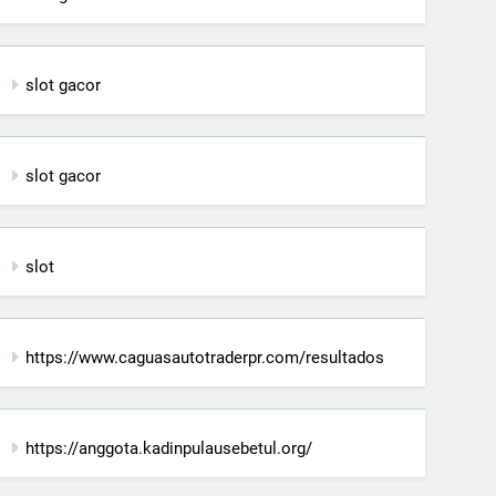
slot gacor
slot gacor
slot
https://www.caguasautotraderpr.com/resultados
https://anggota.kadinpulausebetul.org/