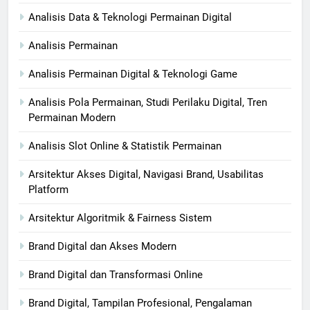
Analisis Data & Teknologi Permainan Digital
Analisis Permainan
Analisis Permainan Digital & Teknologi Game
Analisis Pola Permainan, Studi Perilaku Digital, Tren
Permainan Modern
Analisis Slot Online & Statistik Permainan
Arsitektur Akses Digital, Navigasi Brand, Usabilitas
Platform
Arsitektur Algoritmik & Fairness Sistem
Brand Digital dan Akses Modern
Brand Digital dan Transformasi Online
Brand Digital, Tampilan Profesional, Pengalaman