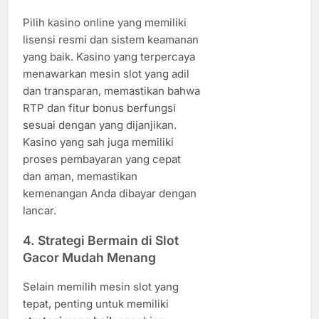
Pilih kasino online yang memiliki
lisensi resmi dan sistem keamanan
yang baik. Kasino yang terpercaya
menawarkan mesin slot yang adil
dan transparan, memastikan bahwa
RTP dan fitur bonus berfungsi
sesuai dengan yang dijanjikan.
Kasino yang sah juga memiliki
proses pembayaran yang cepat
dan aman, memastikan
kemenangan Anda dibayar dengan
lancar.
4.
Strategi Bermain di Slot
Gacor Mudah Menang
Selain memilih mesin slot yang
tepat, penting untuk memiliki