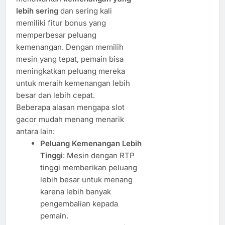
lebih sering
dan sering kali
memiliki fitur bonus yang
memperbesar peluang
kemenangan. Dengan memilih
mesin yang tepat, pemain bisa
meningkatkan peluang mereka
untuk meraih kemenangan lebih
besar dan lebih cepat.
Beberapa alasan mengapa slot
gacor mudah menang menarik
antara lain:
Peluang Kemenangan Lebih
Tinggi
: Mesin dengan RTP
tinggi memberikan peluang
lebih besar untuk menang
karena lebih banyak
pengembalian kepada
pemain.