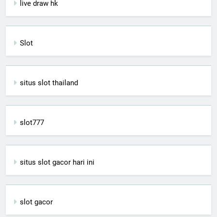
live draw hk
Slot
situs slot thailand
slot777
situs slot gacor hari ini
slot gacor