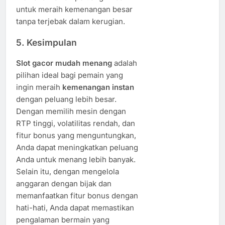
untuk meraih kemenangan besar
tanpa terjebak dalam kerugian.
5.
Kesimpulan
Slot gacor mudah menang
adalah
pilihan ideal bagi pemain yang
ingin meraih
kemenangan instan
dengan peluang lebih besar.
Dengan memilih mesin dengan
RTP tinggi, volatilitas rendah, dan
fitur bonus yang menguntungkan,
Anda dapat meningkatkan peluang
Anda untuk menang lebih banyak.
Selain itu, dengan mengelola
anggaran dengan bijak dan
memanfaatkan fitur bonus dengan
hati-hati, Anda dapat memastikan
pengalaman bermain yang