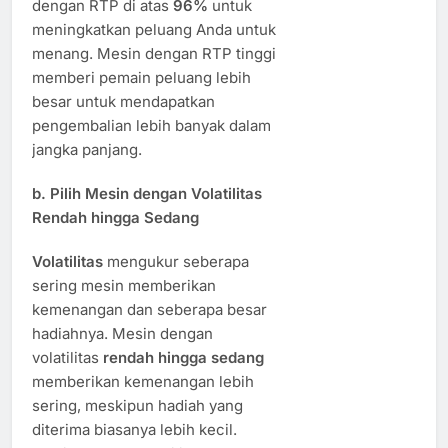
dengan RTP di atas
96%
untuk
meningkatkan peluang Anda untuk
menang. Mesin dengan RTP tinggi
memberi pemain peluang lebih
besar untuk mendapatkan
pengembalian lebih banyak dalam
jangka panjang.
b.
Pilih Mesin dengan Volatilitas
Rendah hingga Sedang
Volatilitas
mengukur seberapa
sering mesin memberikan
kemenangan dan seberapa besar
hadiahnya. Mesin dengan
volatilitas
rendah hingga sedang
memberikan kemenangan lebih
sering, meskipun hadiah yang
diterima biasanya lebih kecil.