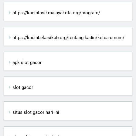
https://kadintasikmalayakota.org/program/
https://kadinbekasikab.org/tentang-kadin/ketua-umum/
apk slot gacor
slot gacor
situs slot gacor hari ini