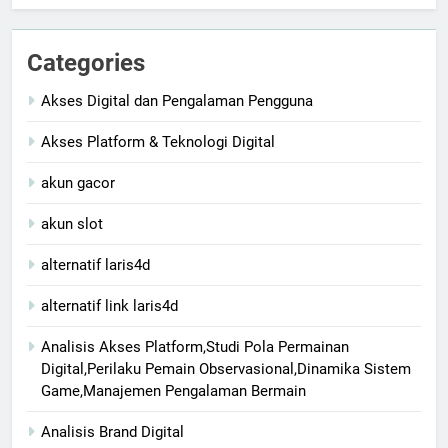
Categories
Akses Digital dan Pengalaman Pengguna
Akses Platform & Teknologi Digital
akun gacor
akun slot
alternatif laris4d
alternatif link laris4d
Analisis Akses Platform,Studi Pola Permainan
Digital,Perilaku Pemain Observasional,Dinamika Sistem
Game,Manajemen Pengalaman Bermain
Analisis Brand Digital