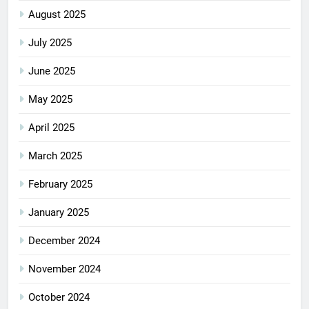
August 2025
July 2025
June 2025
May 2025
April 2025
March 2025
February 2025
January 2025
December 2024
November 2024
October 2024