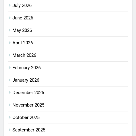
July 2026
June 2026
May 2026
April 2026
March 2026
February 2026
January 2026
December 2025
November 2025
October 2025
September 2025