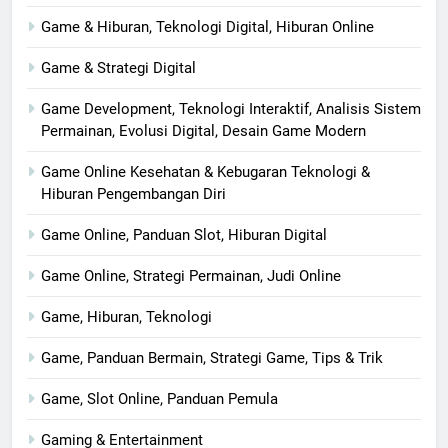
Game & Hiburan, Teknologi Digital, Hiburan Online
Game & Strategi Digital
Game Development, Teknologi Interaktif, Analisis Sistem
Permainan, Evolusi Digital, Desain Game Modern
Game Online Kesehatan & Kebugaran Teknologi &
Hiburan Pengembangan Diri
Game Online, Panduan Slot, Hiburan Digital
Game Online, Strategi Permainan, Judi Online
Game, Hiburan, Teknologi
Game, Panduan Bermain, Strategi Game, Tips & Trik
Game, Slot Online, Panduan Pemula
Gaming & Entertainment