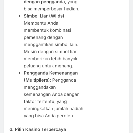
dengan pengganda
, yang
bisa memperbesar hadiah.
Simbol Liar (Wilds)
:
Membantu Anda
membentuk kombinasi
pemenang dengan
menggantikan simbol lain.
Mesin dengan simbol liar
memberikan lebih banyak
peluang untuk menang.
Pengganda Kemenangan
(Multipliers)
: Pengganda
menggandakan
kemenangan Anda dengan
faktor tertentu, yang
meningkatkan jumlah hadiah
yang bisa Anda peroleh.
d.
Pilih Kasino Terpercaya