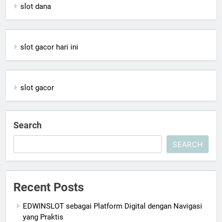
slot dana
slot gacor hari ini
slot gacor
Search
SEARCH
Recent Posts
EDWINSLOT sebagai Platform Digital dengan Navigasi
yang Praktis