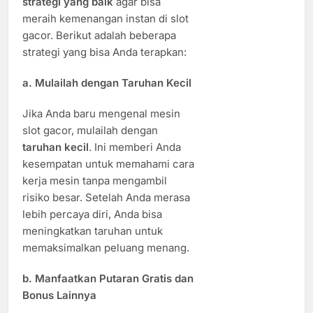
strategi yang baik
agar bisa
meraih kemenangan instan di slot
gacor. Berikut adalah beberapa
strategi yang bisa Anda terapkan:
a.
Mulailah dengan Taruhan Kecil
Jika Anda baru mengenal mesin
slot gacor, mulailah dengan
taruhan kecil
. Ini memberi Anda
kesempatan untuk memahami cara
kerja mesin tanpa mengambil
risiko besar. Setelah Anda merasa
lebih percaya diri, Anda bisa
meningkatkan taruhan untuk
memaksimalkan peluang menang.
b.
Manfaatkan Putaran Gratis dan
Bonus Lainnya