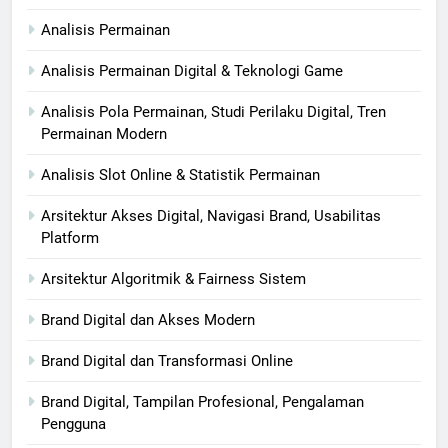
Analisis Permainan
Analisis Permainan Digital & Teknologi Game
Analisis Pola Permainan, Studi Perilaku Digital, Tren
Permainan Modern
Analisis Slot Online & Statistik Permainan
Arsitektur Akses Digital, Navigasi Brand, Usabilitas
Platform
Arsitektur Algoritmik & Fairness Sistem
Brand Digital dan Akses Modern
Brand Digital dan Transformasi Online
Brand Digital, Tampilan Profesional, Pengalaman
Pengguna