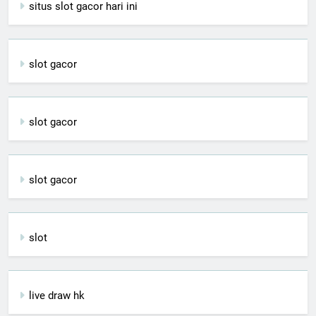
situs slot gacor hari ini
slot gacor
slot gacor
slot gacor
slot
live draw hk