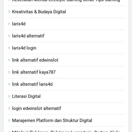
Kreativitas & Budaya Digital
laris4d
laris4d alternatif
laris4d login
link alternatif edwinslot
link alternatif kaya787
link alternatif laris4d
Literasi Digital
login edwinslot alternatif
Manajemen Platform dan Struktur Digital