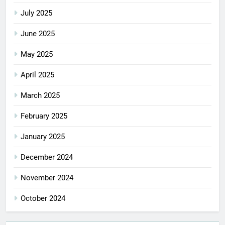
July 2025
June 2025
May 2025
April 2025
March 2025
February 2025
January 2025
December 2024
November 2024
October 2024