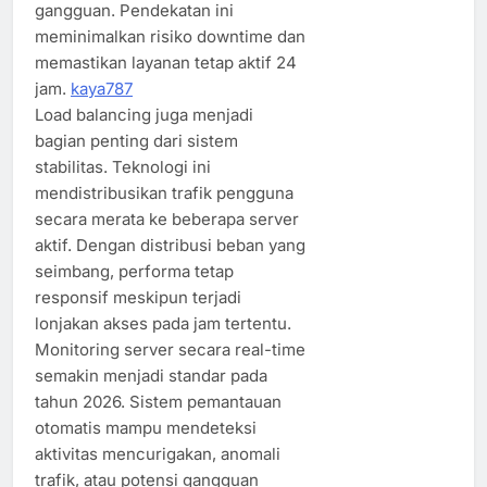
gangguan. Pendekatan ini
meminimalkan risiko downtime dan
memastikan layanan tetap aktif 24
jam.
kaya787
Load balancing juga menjadi
bagian penting dari sistem
stabilitas. Teknologi ini
mendistribusikan trafik pengguna
secara merata ke beberapa server
aktif. Dengan distribusi beban yang
seimbang, performa tetap
responsif meskipun terjadi
lonjakan akses pada jam tertentu.
Monitoring server secara real-time
semakin menjadi standar pada
tahun 2026. Sistem pemantauan
otomatis mampu mendeteksi
aktivitas mencurigakan, anomali
trafik, atau potensi gangguan