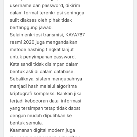
username dan password, dikirim
dalam format terenkripsi sehingga
sulit diakses oleh pihak tidak
bertanggung jawab.
Selain enkripsi transmisi, KAYA787
resmi 2026 juga mengandalkan
metode hashing tingkat lanjut
untuk penyimpanan password.
Kata sandi tidak disimpan dalam
bentuk asli di dalam database.
Sebaliknya, sistem mengubahnya
menjadi hash melalui algoritma
kriptografi kompleks. Bahkan jika
terjadi kebocoran data, informasi
yang tersimpan tetap tidak dapat
dengan mudah dipulihkan ke
bentuk semula.
Keamanan digital modern juga