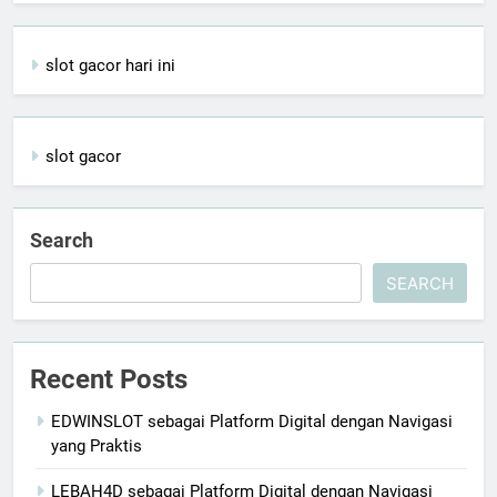
slot gacor hari ini
slot gacor
Search
SEARCH
Recent Posts
EDWINSLOT sebagai Platform Digital dengan Navigasi
yang Praktis
LEBAH4D sebagai Platform Digital dengan Navigasi