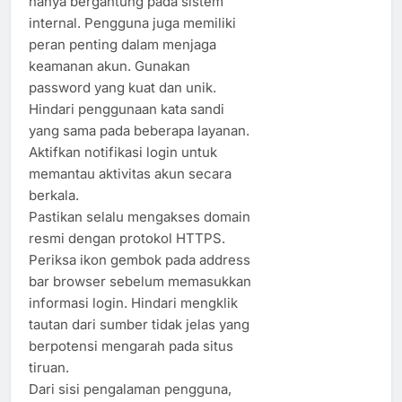
hanya bergantung pada sistem
internal. Pengguna juga memiliki
peran penting dalam menjaga
keamanan akun. Gunakan
password yang kuat dan unik.
Hindari penggunaan kata sandi
yang sama pada beberapa layanan.
Aktifkan notifikasi login untuk
memantau aktivitas akun secara
berkala.
Pastikan selalu mengakses domain
resmi dengan protokol HTTPS.
Periksa ikon gembok pada address
bar browser sebelum memasukkan
informasi login. Hindari mengklik
tautan dari sumber tidak jelas yang
berpotensi mengarah pada situs
tiruan.
Dari sisi pengalaman pengguna,