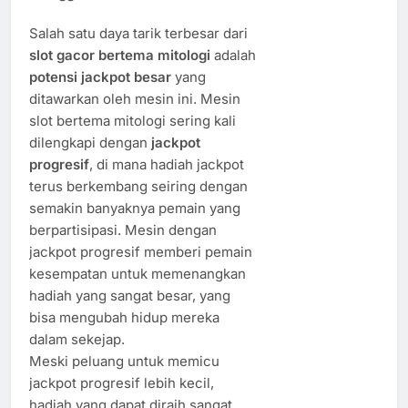
Salah satu daya tarik terbesar dari
slot gacor bertema mitologi
adalah
potensi jackpot besar
yang
ditawarkan oleh mesin ini. Mesin
slot bertema mitologi sering kali
dilengkapi dengan
jackpot
progresif
, di mana hadiah jackpot
terus berkembang seiring dengan
semakin banyaknya pemain yang
berpartisipasi. Mesin dengan
jackpot progresif memberi pemain
kesempatan untuk memenangkan
hadiah yang sangat besar, yang
bisa mengubah hidup mereka
dalam sekejap.
Meski peluang untuk memicu
jackpot progresif lebih kecil,
hadiah yang dapat diraih sangat