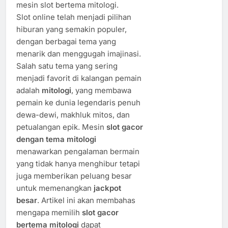
mesin slot bertema mitologi.
Slot online telah menjadi pilihan
hiburan yang semakin populer,
dengan berbagai tema yang
menarik dan menggugah imajinasi.
Salah satu tema yang sering
menjadi favorit di kalangan pemain
adalah
mitologi
, yang membawa
pemain ke dunia legendaris penuh
dewa-dewi, makhluk mitos, dan
petualangan epik. Mesin
slot gacor
dengan tema mitologi
menawarkan pengalaman bermain
yang tidak hanya menghibur tetapi
juga memberikan peluang besar
untuk memenangkan
jackpot
besar
. Artikel ini akan membahas
mengapa memilih
slot gacor
bertema mitologi
dapat