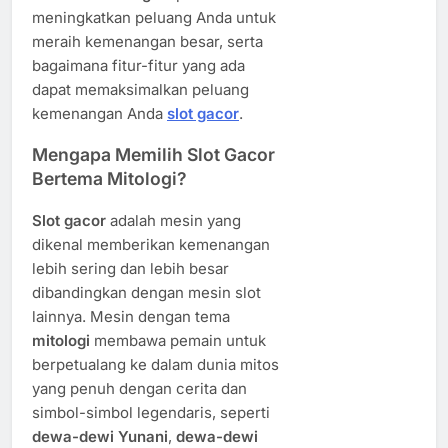
meningkatkan peluang Anda untuk
meraih kemenangan besar, serta
bagaimana fitur-fitur yang ada
dapat memaksimalkan peluang
kemenangan Anda
slot gacor
.
Mengapa Memilih Slot Gacor
Bertema Mitologi?
Slot gacor
adalah mesin yang
dikenal memberikan kemenangan
lebih sering dan lebih besar
dibandingkan dengan mesin slot
lainnya. Mesin dengan tema
mitologi
membawa pemain untuk
berpetualang ke dalam dunia mitos
yang penuh dengan cerita dan
simbol-simbol legendaris, seperti
dewa-dewi Yunani
,
dewa-dewi