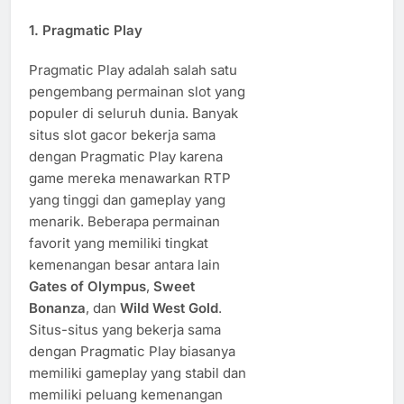
1.
Pragmatic Play
Pragmatic Play adalah salah satu
pengembang permainan slot yang
populer di seluruh dunia. Banyak
situs slot gacor bekerja sama
dengan Pragmatic Play karena
game mereka menawarkan RTP
yang tinggi dan gameplay yang
menarik. Beberapa permainan
favorit yang memiliki tingkat
kemenangan besar antara lain
Gates of Olympus
,
Sweet
Bonanza
, dan
Wild West Gold
.
Situs-situs yang bekerja sama
dengan Pragmatic Play biasanya
memiliki gameplay yang stabil dan
memiliki peluang kemenangan