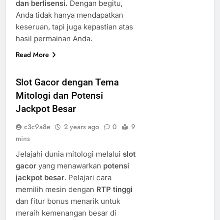
dan berlisensi.
Dengan begitu,
Anda tidak hanya mendapatkan
keseruan, tapi juga kepastian atas
hasil permainan Anda.
Read More
Slot Gacor dengan Tema
Mitologi dan Potensi
Jackpot Besar
c3c9a8e
2 years ago
0
9
mins
Jelajahi dunia mitologi melalui
slot
gacor
yang menawarkan
potensi
jackpot besar
. Pelajari cara
memilih mesin dengan
RTP tinggi
dan fitur bonus menarik untuk
meraih kemenangan besar di