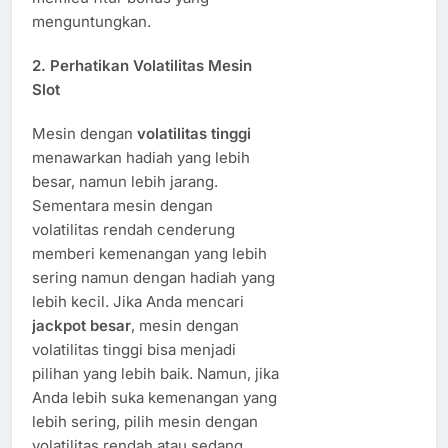
menguntungkan.
2.
Perhatikan Volatilitas Mesin
Slot
Mesin dengan
volatilitas tinggi
menawarkan hadiah yang lebih
besar, namun lebih jarang.
Sementara mesin dengan
volatilitas rendah cenderung
memberi kemenangan yang lebih
sering namun dengan hadiah yang
lebih kecil. Jika Anda mencari
jackpot besar
, mesin dengan
volatilitas tinggi bisa menjadi
pilihan yang lebih baik. Namun, jika
Anda lebih suka kemenangan yang
lebih sering, pilih mesin dengan
volatilitas rendah atau sedang.