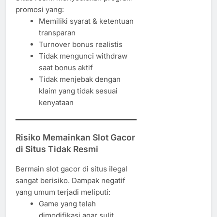
promosi yang:
Memiliki syarat & ketentuan
transparan
Turnover bonus realistis
Tidak mengunci withdraw
saat bonus aktif
Tidak menjebak dengan
klaim yang tidak sesuai
kenyataan
Risiko Memainkan Slot Gacor
di Situs Tidak Resmi
Bermain slot gacor di situs ilegal
sangat berisiko. Dampak negatif
yang umum terjadi meliputi:
Game yang telah
dimodifikasi agar sulit