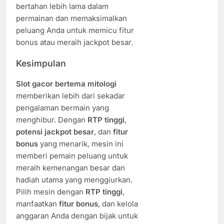
bertahan lebih lama dalam
permainan dan memaksimalkan
peluang Anda untuk memicu fitur
bonus atau meraih jackpot besar.
Kesimpulan
Slot gacor bertema mitologi
memberikan lebih dari sekadar
pengalaman bermain yang
menghibur. Dengan
RTP tinggi
,
potensi jackpot besar
, dan
fitur
bonus
yang menarik, mesin ini
memberi pemain peluang untuk
meraih kemenangan besar dan
hadiah utama yang menggiurkan.
Pilih mesin dengan
RTP tinggi
,
manfaatkan
fitur bonus
, dan kelola
anggaran Anda dengan bijak untuk