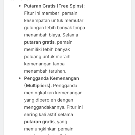
Putaran Gratis (Free Spins)
:
Fitur ini memberi pemain
kesempatan untuk memutar
gulungan lebih banyak tanpa
menambah biaya. Selama
putaran gratis
, pemain
memiliki lebih banyak
peluang untuk meraih
kemenangan tanpa
menambah taruhan.
Pengganda Kemenangan
(Multipliers)
: Pengganda
meningkatkan kemenangan
yang diperoleh dengan
menggandakannya. Fitur ini
sering kali aktif selama
putaran gratis
, yang
memungkinkan pemain