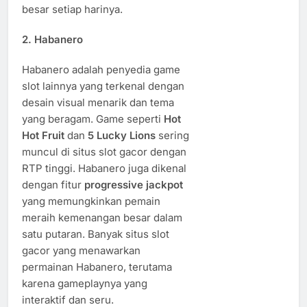
besar setiap harinya.
2.
Habanero
Habanero adalah penyedia game
slot lainnya yang terkenal dengan
desain visual menarik dan tema
yang beragam. Game seperti
Hot
Hot Fruit
dan
5 Lucky Lions
sering
muncul di situs slot gacor dengan
RTP tinggi. Habanero juga dikenal
dengan fitur
progressive jackpot
yang memungkinkan pemain
meraih kemenangan besar dalam
satu putaran. Banyak situs slot
gacor yang menawarkan
permainan Habanero, terutama
karena gameplaynya yang
interaktif dan seru.