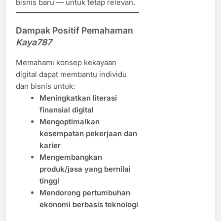
bisnis baru — untuk tetap relevan.
Dampak Positif Pemahaman
Kaya787
Memahami konsep kekayaan
digital dapat membantu individu
dan bisnis untuk:
Meningkatkan literasi
finansial digital
Mengoptimalkan
kesempatan pekerjaan dan
karier
Mengembangkan
produk/jasa yang bernilai
tinggi
Mendorong pertumbuhan
ekonomi berbasis teknologi