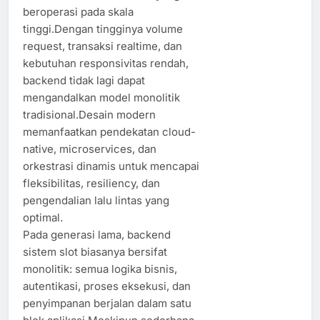
beroperasi pada skala
tinggi.Dengan tingginya volume
request, transaksi realtime, dan
kebutuhan responsivitas rendah,
backend tidak lagi dapat
mengandalkan model monolitik
tradisional.Desain modern
memanfaatkan pendekatan cloud-
native, microservices, dan
orkestrasi dinamis untuk mencapai
fleksibilitas, resiliency, dan
pengendalian lalu lintas yang
optimal.
Pada generasi lama, backend
sistem slot biasanya bersifat
monolitik: semua logika bisnis,
autentikasi, proses eksekusi, dan
penyimpanan berjalan dalam satu