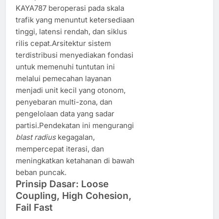
KAYA787 beroperasi pada skala
trafik yang menuntut ketersediaan
tinggi, latensi rendah, dan siklus
rilis cepat.Arsitektur sistem
terdistribusi menyediakan fondasi
untuk memenuhi tuntutan ini
melalui pemecahan layanan
menjadi unit kecil yang otonom,
penyebaran multi-zona, dan
pengelolaan data yang sadar
partisi.Pendekatan ini mengurangi
blast radius
kegagalan,
mempercepat iterasi, dan
meningkatkan ketahanan di bawah
beban puncak.
Prinsip Dasar: Loose
Coupling, High Cohesion,
Fail Fast