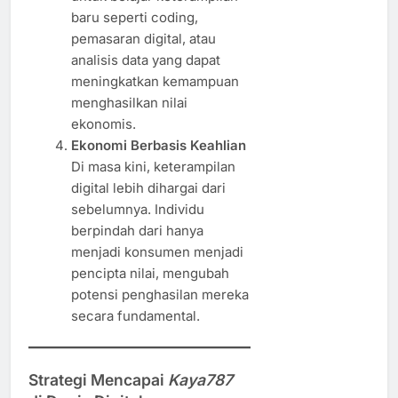
baru seperti coding,
pemasaran digital, atau
analisis data yang dapat
meningkatkan kemampuan
menghasilkan nilai
ekonomis.
Ekonomi Berbasis Keahlian
Di masa kini, keterampilan
digital lebih dihargai dari
sebelumnya. Individu
berpindah dari hanya
menjadi konsumen menjadi
pencipta nilai, mengubah
potensi penghasilan mereka
secara fundamental.
Strategi Mencapai
Kaya787