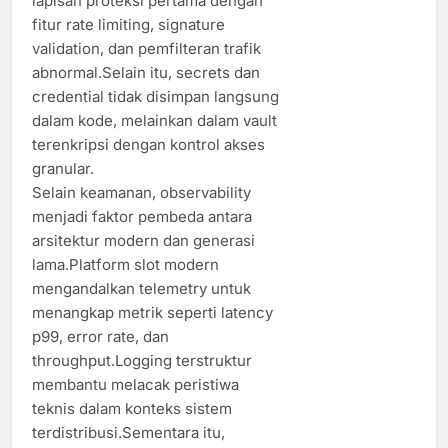
lapisan proteksi pertama dengan
fitur rate limiting, signature
validation, dan pemfilteran trafik
abnormal.Selain itu, secrets dan
credential tidak disimpan langsung
dalam kode, melainkan dalam vault
terenkripsi dengan kontrol akses
granular.
Selain keamanan, observability
menjadi faktor pembeda antara
arsitektur modern dan generasi
lama.Platform slot modern
mengandalkan telemetry untuk
menangkap metrik seperti latency
p99, error rate, dan
throughput.Logging terstruktur
membantu melacak peristiwa
teknis dalam konteks sistem
terdistribusi.Sementara itu,