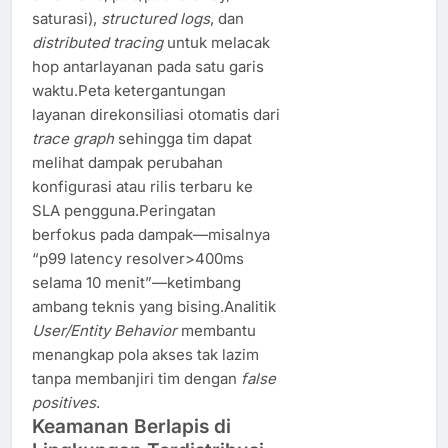
saturasi),
structured logs
, dan
distributed tracing
untuk melacak
hop antarlayanan pada satu garis
waktu.Peta ketergantungan
layanan direkonsiliasi otomatis dari
trace graph
sehingga tim dapat
melihat dampak perubahan
konfigurasi atau rilis terbaru ke
SLA pengguna.Peringatan
berfokus pada dampak—misalnya
“p99 latency resolver>400ms
selama 10 menit”—ketimbang
ambang teknis yang bising.Analitik
User/Entity Behavior
membantu
menangkap pola akses tak lazim
tanpa membanjiri tim dengan
false
positives
.
Keamanan Berlapis di