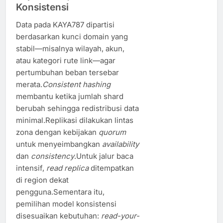
Konsistensi
Data pada KAYA787 dipartisi
berdasarkan kunci domain yang
stabil—misalnya wilayah, akun,
atau kategori rute link—agar
pertumbuhan beban tersebar
merata.
Consistent hashing
membantu ketika jumlah shard
berubah sehingga redistribusi data
minimal.Replikasi dilakukan lintas
zona dengan kebijakan
quorum
untuk menyeimbangkan
availability
dan
consistency
.Untuk jalur baca
intensif,
read replica
ditempatkan
di region dekat
pengguna.Sementara itu,
pemilihan model konsistensi
disesuaikan kebutuhan:
read-your-