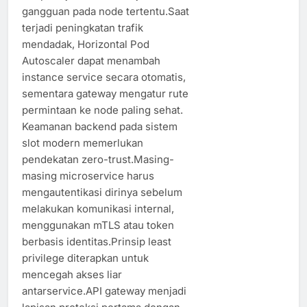
gangguan pada node tertentu.Saat
terjadi peningkatan trafik
mendadak, Horizontal Pod
Autoscaler dapat menambah
instance service secara otomatis,
sementara gateway mengatur rute
permintaan ke node paling sehat.
Keamanan backend pada sistem
slot modern memerlukan
pendekatan zero-trust.Masing-
masing microservice harus
mengautentikasi dirinya sebelum
melakukan komunikasi internal,
menggunakan mTLS atau token
berbasis identitas.Prinsip least
privilege diterapkan untuk
mencegah akses liar
antarservice.API gateway menjadi