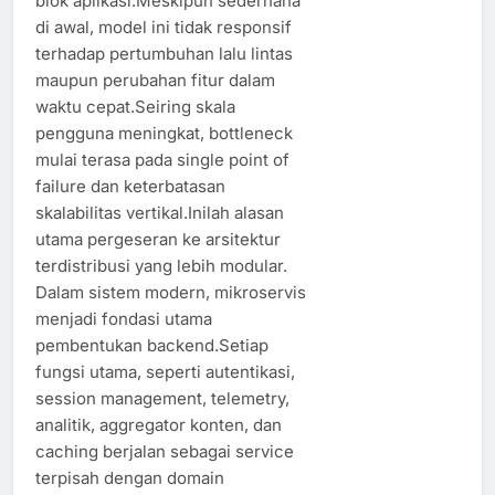
blok aplikasi.Meskipun sederhana
di awal, model ini tidak responsif
terhadap pertumbuhan lalu lintas
maupun perubahan fitur dalam
waktu cepat.Seiring skala
pengguna meningkat, bottleneck
mulai terasa pada single point of
failure dan keterbatasan
skalabilitas vertikal.Inilah alasan
utama pergeseran ke arsitektur
terdistribusi yang lebih modular.
Dalam sistem modern, mikroservis
menjadi fondasi utama
pembentukan backend.Setiap
fungsi utama, seperti autentikasi,
session management, telemetry,
analitik, aggregator konten, dan
caching berjalan sebagai service
terpisah dengan domain