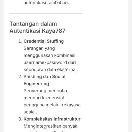
autentikasi tambahan.
Tantangan dalam
Autentikasi Kaya787
Credential Stuffing
Serangan yang
menggunakan kombinasi
username-password dari
kebocoran data eksternal.
Phishing dan Social
Engineering
Penyerang mencoba
mencuri kredensial
pengguna melalui rekayasa
sosial.
Kompleksitas Infrastruktur
Mengintegrasikan banyak