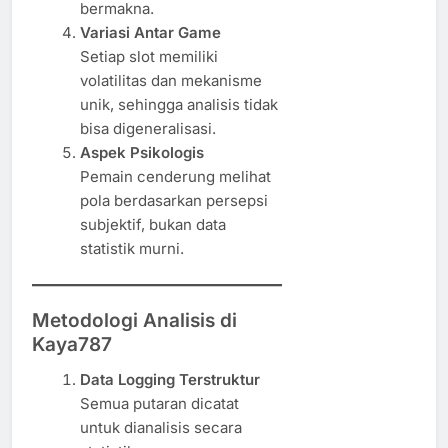
bermakna.
Variasi Antar Game
Setiap slot memiliki
volatilitas dan mekanisme
unik, sehingga analisis tidak
bisa digeneralisasi.
Aspek Psikologis
Pemain cenderung melihat
pola berdasarkan persepsi
subjektif, bukan data
statistik murni.
Metodologi Analisis di
Kaya787
Data Logging Terstruktur
Semua putaran dicatat
untuk dianalisis secara