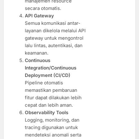
manajemen resource
secara otomatis.
API Gateway
Semua komunikasi antar-
layanan dikelola melalui API
gateway untuk mengontrol
lalu lintas, autentikasi, dan
keamanan.
Continuous
Integration/Continuous
Deployment (CI/CD)
Pipeline otomatis
memastikan pembaruan
fitur dapat dilakukan lebih
cepat dan lebih aman.
Observability Tools
Logging, monitoring, dan
tracing digunakan untuk
mendeteksi anomali serta