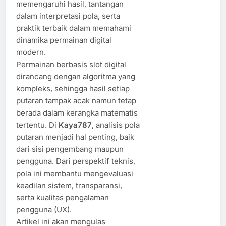
memengaruhi hasil, tantangan
dalam interpretasi pola, serta
praktik terbaik dalam memahami
dinamika permainan digital
modern.
Permainan berbasis slot digital
dirancang dengan algoritma yang
kompleks, sehingga hasil setiap
putaran tampak acak namun tetap
berada dalam kerangka matematis
tertentu. Di
Kaya787
, analisis pola
putaran menjadi hal penting, baik
dari sisi pengembang maupun
pengguna. Dari perspektif teknis,
pola ini membantu mengevaluasi
keadilan sistem, transparansi,
serta kualitas pengalaman
pengguna (UX).
Artikel ini akan mengulas