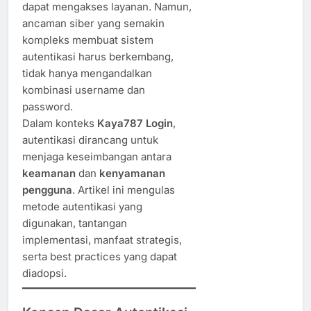
dapat mengakses layanan. Namun,
ancaman siber yang semakin
kompleks membuat sistem
autentikasi harus berkembang,
tidak hanya mengandalkan
kombinasi username dan
password.
Dalam konteks
Kaya787 Login
,
autentikasi dirancang untuk
menjaga keseimbangan antara
keamanan
dan
kenyamanan
pengguna
. Artikel ini mengulas
metode autentikasi yang
digunakan, tantangan
implementasi, manfaat strategis,
serta best practices yang dapat
diadopsi.