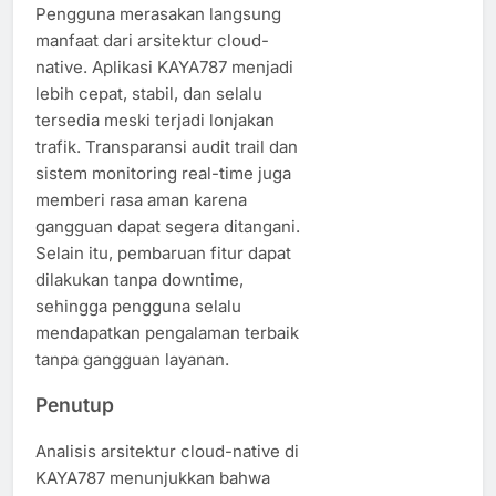
Pengguna merasakan langsung
manfaat dari arsitektur cloud-
native. Aplikasi KAYA787 menjadi
lebih cepat, stabil, dan selalu
tersedia meski terjadi lonjakan
trafik. Transparansi audit trail dan
sistem monitoring real-time juga
memberi rasa aman karena
gangguan dapat segera ditangani.
Selain itu, pembaruan fitur dapat
dilakukan tanpa downtime,
sehingga pengguna selalu
mendapatkan pengalaman terbaik
tanpa gangguan layanan.
Penutup
Analisis arsitektur cloud-native di
KAYA787 menunjukkan bahwa