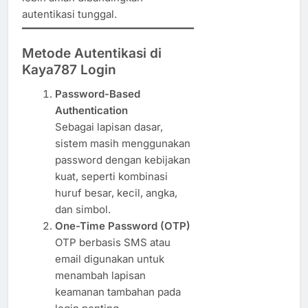
autentikasi tunggal.
Metode Autentikasi di
Kaya787 Login
Password-Based
Authentication
Sebagai lapisan dasar,
sistem masih menggunakan
password dengan kebijakan
kuat, seperti kombinasi
huruf besar, kecil, angka,
dan simbol.
One-Time Password (OTP)
OTP berbasis SMS atau
email digunakan untuk
menambah lapisan
keamanan tambahan pada