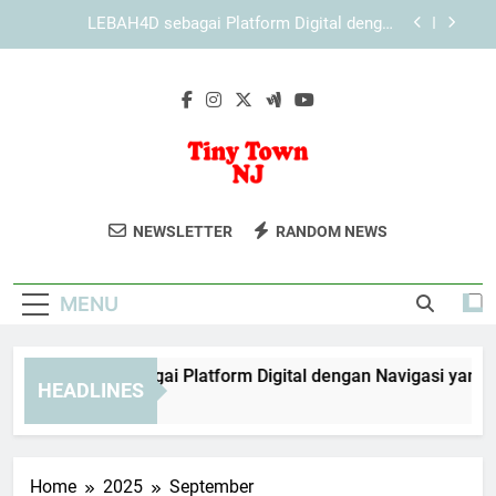
Skip
EDWINSLOT sebagai Platform Digital dengan
to
Sistem yang Lebih Terorganisir
content
LEBAH4D sebagai Platform Digital dengan Sistem
yang Lebih Terorganisir
EDWINSLOT sebagai Platform Digital dengan
Navigasi yang Praktis
LEBAH4D sebagai Platform Digital dengan
Navigasi yang Lebih Praktis
Tiny Town NJ
Nikmati Keseruan Di Tiny Town NJ,
EDWINSLOT sebagai Platform Digital dengan
NEWSLETTER
RANDOM NEWS
Sistem yang Lebih Terorganisir
Taman Hiburan Keluarga Di New Jersey
LEBAH4D sebagai Platform Digital dengan Sistem
Dengan Atraksi Yang Menyenangkan.
yang Lebih Terorganisir
MENU
DWINSLOT sebagai Platform Digital dengan Navigasi yang Pra
HEADLINES
 Weeks Ago
Home
2025
September