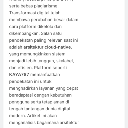
serta bebas plagiarisme.
Transformasi digital telah
membawa perubahan besar dalam
cara platform dikelola dan
dikembangkan. Salah satu
pendekatan paling relevan saat ini
adalah
arsitektur cloud-native
,
yang memungkinkan sistem
menjadi lebih tangguh, skalabel,
dan efisien. Platform seperti
KAYA787
memanfaatkan
pendekatan ini untuk
menghadirkan layanan yang cepat
beradaptasi dengan kebutuhan
pengguna serta tetap aman di
tengah tantangan dunia digital
modern. Artikel ini akan
menganalisis bagaimana arsitektur