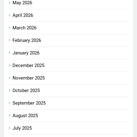
May 2026
April 2026
March 2026
February 2026
January 2026
December 2025
November 2025
October 2025
September 2025
August 2025
July 2025