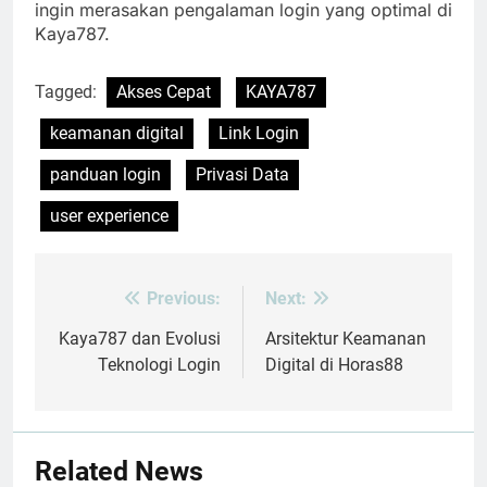
ingin merasakan pengalaman login yang optimal di
Kaya787.
Tagged:
Akses Cepat
KAYA787
keamanan digital
Link Login
panduan login
Privasi Data
user experience
Previous:
Next:
Post
navigation
Kaya787 dan Evolusi
Arsitektur Keamanan
Teknologi Login
Digital di Horas88
Related News