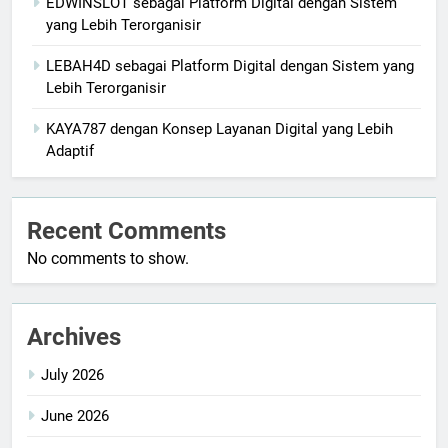
EDWINSLOT sebagai Platform Digital dengan Sistem
yang Lebih Terorganisir
LEBAH4D sebagai Platform Digital dengan Sistem yang
Lebih Terorganisir
KAYA787 dengan Konsep Layanan Digital yang Lebih
Adaptif
Recent Comments
No comments to show.
Archives
July 2026
June 2026