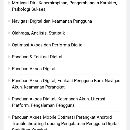
Motivasi Diri, Kepemimpinan, Pengembangan Karakter,
Psikologi Sukses
Navigasi Digital dan Keamanan Pengguna
Olahraga, Analisis, Statistik
Optimasi Akses dan Performa Digital
Panduan & Edukasi Digital
Panduan Akses Digital
Panduan Akses Digital, Edukasi Pengguna Baru, Navigasi
Akun, Keamanan Perangkat
Panduan Akses Digital, Keamanan Akun, Literasi
Platform, Pengalaman Pengguna
Panduan Akses Mobile Optimasi Perangkat Android
Troubleshooting Loading Pengalaman Pengguna Digital
Stabilitas Koneksi