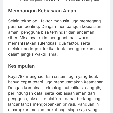
Membangun Kebiasaan Aman
Selain teknologi, faktor manusia juga memegang
peranan penting. Dengan membangun kebiasaan
aman, pengguna bisa terhindar dari ancaman
siber. Misalnya, rutin mengganti password,
memanfaatkan autentikasi dua faktor, serta
melakukan logout ketika tidak menggunakan akun
dalam jangka waktu lama.
Kesimpulan
Kaya787 menghadirkan sistem login yang tidak
hanya cepat tetapi juga mengutamakan keamanan.
Dengan kombinasi teknologi autentikasi canggih,
perlindungan data, serta kebiasaan aman dari
pengguna, akses ke platform dapat berlangsung
lancar tanpa mengorbankan privasi. Panduan ini
diharapkan menjadi bekal bagi siapa saja yang