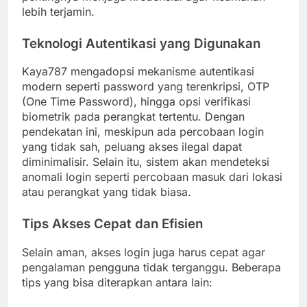
lebih terjamin.
Teknologi Autentikasi yang Digunakan
Kaya787 mengadopsi mekanisme autentikasi
modern seperti password yang terenkripsi, OTP
(One Time Password), hingga opsi verifikasi
biometrik pada perangkat tertentu. Dengan
pendekatan ini, meskipun ada percobaan login
yang tidak sah, peluang akses ilegal dapat
diminimalisir. Selain itu, sistem akan mendeteksi
anomali login seperti percobaan masuk dari lokasi
atau perangkat yang tidak biasa.
Tips Akses Cepat dan Efisien
Selain aman, akses login juga harus cepat agar
pengalaman pengguna tidak terganggu. Beberapa
tips yang bisa diterapkan antara lain: