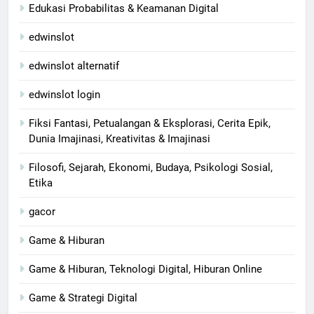
Edukasi Probabilitas & Keamanan Digital
edwinslot
edwinslot alternatif
edwinslot login
Fiksi Fantasi, Petualangan & Eksplorasi, Cerita Epik,
Dunia Imajinasi, Kreativitas & Imajinasi
Filosofi, Sejarah, Ekonomi, Budaya, Psikologi Sosial,
Etika
gacor
Game & Hiburan
Game & Hiburan, Teknologi Digital, Hiburan Online
Game & Strategi Digital