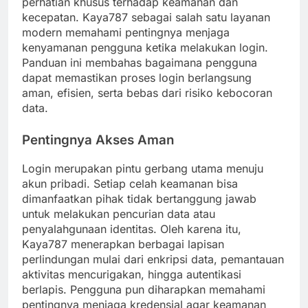
perhatian khusus terhadap keamanan dan
kecepatan. Kaya787 sebagai salah satu layanan
modern memahami pentingnya menjaga
kenyamanan pengguna ketika melakukan login.
Panduan ini membahas bagaimana pengguna
dapat memastikan proses login berlangsung
aman, efisien, serta bebas dari risiko kebocoran
data.
Pentingnya Akses Aman
Login merupakan pintu gerbang utama menuju
akun pribadi. Setiap celah keamanan bisa
dimanfaatkan pihak tidak bertanggung jawab
untuk melakukan pencurian data atau
penyalahgunaan identitas. Oleh karena itu,
Kaya787 menerapkan berbagai lapisan
perlindungan mulai dari enkripsi data, pemantauan
aktivitas mencurigakan, hingga autentikasi
berlapis. Pengguna pun diharapkan memahami
pentingnya menjaga kredensial agar keamanan