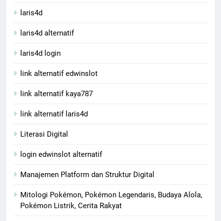
laris4d
laris4d alternatif
laris4d login
link alternatif edwinslot
link alternatif kaya787
link alternatif laris4d
Literasi Digital
login edwinslot alternatif
Manajemen Platform dan Struktur Digital
Mitologi Pokémon, Pokémon Legendaris, Budaya Alola,
Pokémon Listrik, Cerita Rakyat