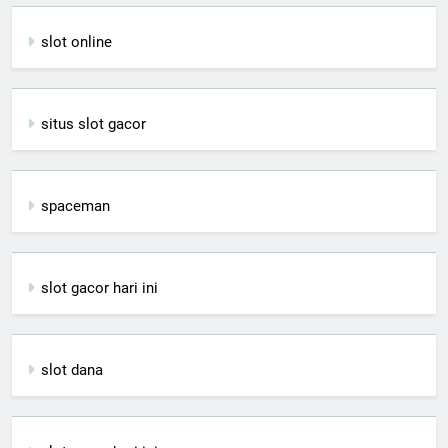
slot online
situs slot gacor
spaceman
slot gacor hari ini
slot dana