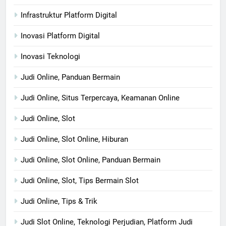
Infrastruktur Platform Digital
Inovasi Platform Digital
Inovasi Teknologi
Judi Online, Panduan Bermain
Judi Online, Situs Terpercaya, Keamanan Online
Judi Online, Slot
Judi Online, Slot Online, Hiburan
Judi Online, Slot Online, Panduan Bermain
Judi Online, Slot, Tips Bermain Slot
Judi Online, Tips & Trik
Judi Slot Online, Teknologi Perjudian, Platform Judi