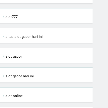
slot777
situs slot gacor hari ini
slot gacor
slot gacor hari ini
slot online