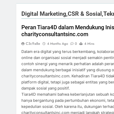
Digital Marketing,CSR & Sosial,Tek
Peran Tiara4D dalam Mendukung Inisi
charityconsultantsinc.com
C3c9a8e
4 Months Ago
0
4 Mins
Dalam era digital yang terus berkembang, kolaboras
online dan organisasi sosial menjadi semakin penti
contoh sinergi yang menarik perhatian adalah per
dalam mendukung berbagai inisiatif yang diusung o
charityconsultantsinc.com. Kehadiran Tiara4D tida
platform digital, tetapi juga sebagai entitas yang 
dampak sosial yang positif.
Tiara4D memahami bahwa keberlanjutan sebuah ko
hanya bergantung pada pertumbuhan ekonomi, teta
kepedulian sosial. Oleh karena itu, dukungan terha
charityconsultantsinc.com menjadi langkah strateg