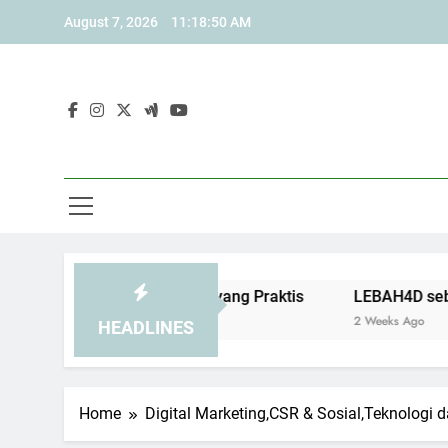
Skip
August 7, 2026
11:18:51 AM
to
content
Tin
Nikmati K
 dengan Navigasi yang Praktis
LEBAH4D sebagai Platform
2 Weeks Ago
HEADLINES
Home
Digital Marketing,CSR & Sosial,Teknologi d