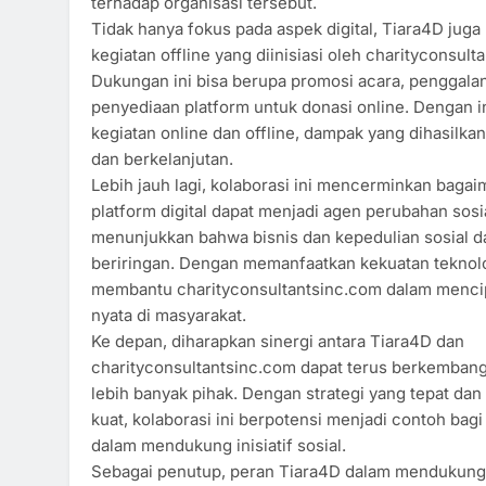
terhadap organisasi tersebut.
Tidak hanya fokus pada aspek digital, Tiara4D ju
kegiatan offline yang diinisiasi oleh charityconsult
Dukungan ini bisa berupa promosi acara, penggala
penyediaan platform untuk donasi online. Dengan i
kegiatan online dan offline, dampak yang dihasilkan
dan berkelanjutan.
Lebih jauh lagi, kolaborasi ini mencerminkan baga
platform digital dapat menjadi agen perubahan sosi
menunjukkan bahwa bisnis dan kepedulian sosial da
beriringan. Dengan memanfaatkan kekuatan teknolo
membantu charityconsultantsinc.com dalam menci
nyata di masyarakat.
Ke depan, diharapkan sinergi antara Tiara4D dan
charityconsultantsinc.com dapat terus berkemban
lebih banyak pihak. Dengan strategi yang tepat da
kuat, kolaborasi ini berpotensi menjadi contoh bagi 
dalam mendukung inisiatif sosial.
Sebagai penutup, peran Tiara4D dalam mendukung