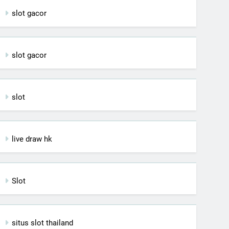
slot gacor
slot gacor
slot
live draw hk
Slot
situs slot thailand