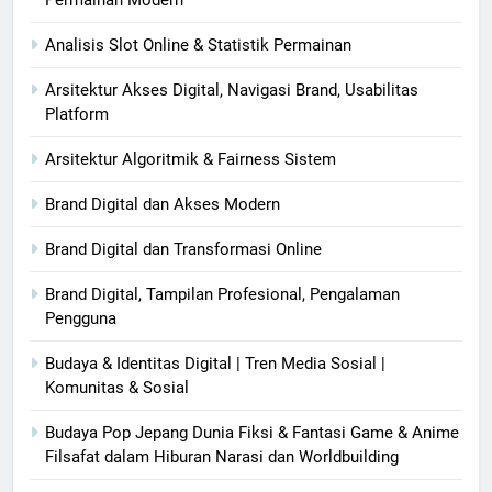
Analisis Slot Online & Statistik Permainan
Arsitektur Akses Digital, Navigasi Brand, Usabilitas
Platform
Arsitektur Algoritmik & Fairness Sistem
Brand Digital dan Akses Modern
Brand Digital dan Transformasi Online
Brand Digital, Tampilan Profesional, Pengalaman
Pengguna
Budaya & Identitas Digital | Tren Media Sosial |
Komunitas & Sosial
Budaya Pop Jepang Dunia Fiksi & Fantasi Game & Anime
Filsafat dalam Hiburan Narasi dan Worldbuilding