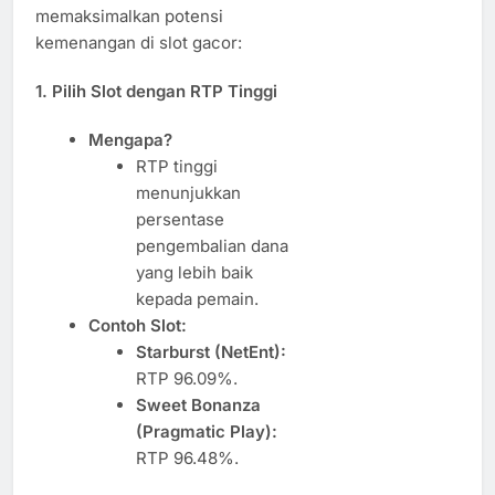
memaksimalkan potensi
kemenangan di slot gacor:
1. Pilih Slot dengan RTP Tinggi
Mengapa?
RTP tinggi
menunjukkan
persentase
pengembalian dana
yang lebih baik
kepada pemain.
Contoh Slot:
Starburst (NetEnt):
RTP 96.09%.
Sweet Bonanza
(Pragmatic Play):
RTP 96.48%.