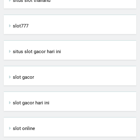
situs slot thailand
slot777
situs slot gacor hari ini
slot gacor
slot gacor hari ini
slot online