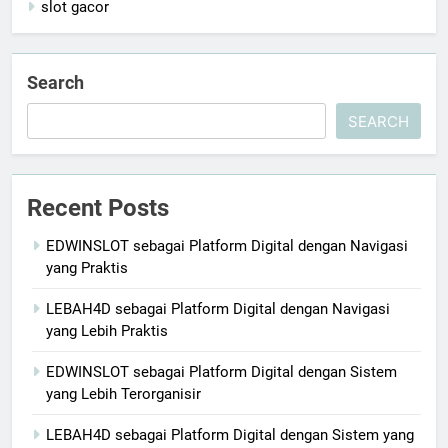
slot gacor
Search
SEARCH
Recent Posts
EDWINSLOT sebagai Platform Digital dengan Navigasi
yang Praktis
LEBAH4D sebagai Platform Digital dengan Navigasi
yang Lebih Praktis
EDWINSLOT sebagai Platform Digital dengan Sistem
yang Lebih Terorganisir
LEBAH4D sebagai Platform Digital dengan Sistem yang