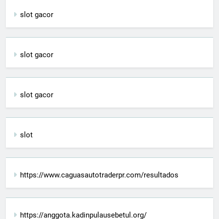
slot gacor
slot gacor
slot gacor
slot
https://www.caguasautotraderpr.com/resultados
https://anggota.kadinpulausebetul.org/