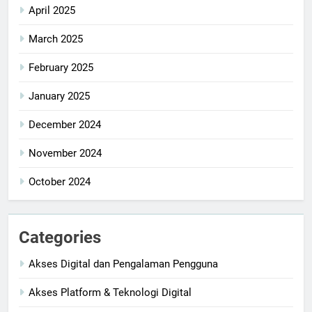
April 2025
March 2025
February 2025
January 2025
December 2024
November 2024
October 2024
Categories
Akses Digital dan Pengalaman Pengguna
Akses Platform & Teknologi Digital