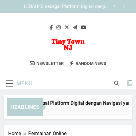
Skip
EDWINSLOT sebagai Platform Digital dengan
to
Sistem yang Lebih Terorganisir
content
LEBAH4D sebagai Platform Digital dengan Sistem
yang Lebih Terorganisir
EDWINSLOT sebagai Platform Digital dengan
Navigasi yang Praktis
LEBAH4D sebagai Platform Digital dengan
Navigasi yang Lebih Praktis
Tiny Town NJ
Nikmati Keseruan Di Tiny Town NJ,
EDWINSLOT sebagai Platform Digital dengan
NEWSLETTER
RANDOM NEWS
Sistem yang Lebih Terorganisir
Taman Hiburan Keluarga Di New Jersey
LEBAH4D sebagai Platform Digital dengan Sistem
Dengan Atraksi Yang Menyenangkan.
yang Lebih Terorganisir
MENU
WINSLOT sebagai Platform Digital dengan Navigasi yang Prak
HEADLINES
Weeks Ago
Home
Permainan Online