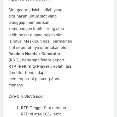
Slot gacor adalah istilah yang
digunakan untuk slot yang
dianggap memberikan
kemenangan lebih sering atau
lebih besar dibandingkan slot
lainnya. Meskipun hasil permainan
slot sepenuhnya ditentukan oleh
Random Number Generator
(RNG)
, beberapa faktor seperti
RTP (Return to Player)
,
volatilitas
,
dan fitur bonus dapat
memengaruhi peluang Anda
menang.
Ciri-Ciri Slot Gacor
RTP Tinggi:
Slot dengan
RTP di atas 96% lebih