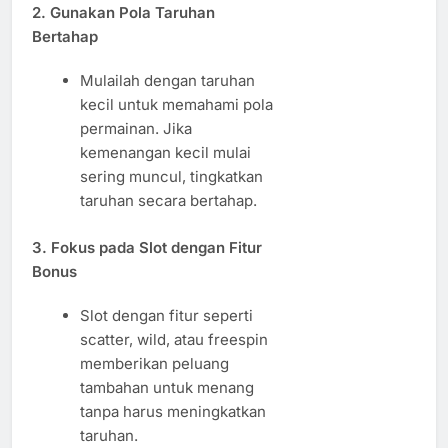
2. Gunakan Pola Taruhan
Bertahap
Mulailah dengan taruhan
kecil untuk memahami pola
permainan. Jika
kemenangan kecil mulai
sering muncul, tingkatkan
taruhan secara bertahap.
3. Fokus pada Slot dengan Fitur
Bonus
Slot dengan fitur seperti
scatter, wild, atau freespin
memberikan peluang
tambahan untuk menang
tanpa harus meningkatkan
taruhan.