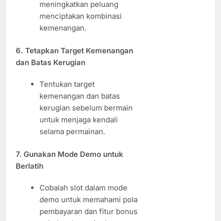
meningkatkan peluang
menciptakan kombinasi
kemenangan.
6. Tetapkan Target Kemenangan
dan Batas Kerugian
Tentukan target
kemenangan dan batas
kerugian sebelum bermain
untuk menjaga kendali
selama permainan.
7. Gunakan Mode Demo untuk
Berlatih
Cobalah slot dalam mode
demo untuk memahami pola
pembayaran dan fitur bonus