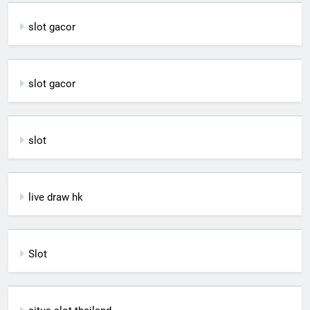
slot gacor
slot gacor
slot
live draw hk
Slot