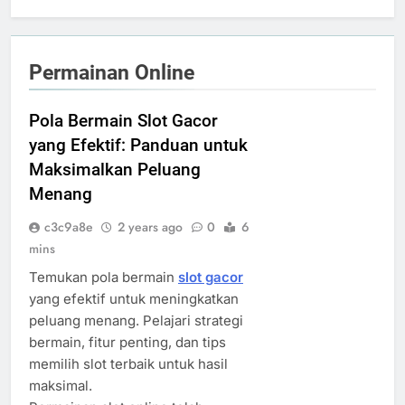
Permainan Online
Pola Bermain Slot Gacor
yang Efektif: Panduan untuk
Maksimalkan Peluang
Menang
c3c9a8e
2 years ago
0
6
mins
Temukan pola bermain
slot gacor
yang efektif untuk meningkatkan
peluang menang. Pelajari strategi
bermain, fitur penting, dan tips
memilih slot terbaik untuk hasil
maksimal.