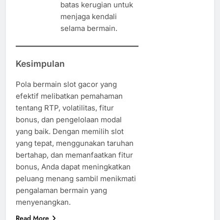
batas kerugian untuk
menjaga kendali
selama bermain.
Kesimpulan
Pola bermain slot gacor yang
efektif melibatkan pemahaman
tentang RTP, volatilitas, fitur
bonus, dan pengelolaan modal
yang baik. Dengan memilih slot
yang tepat, menggunakan taruhan
bertahap, dan memanfaatkan fitur
bonus, Anda dapat meningkatkan
peluang menang sambil menikmati
pengalaman bermain yang
menyenangkan.
Read More