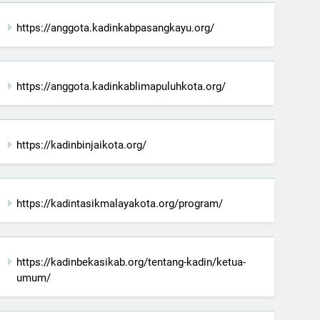
https://anggota.kadinkabpasangkayu.org/
https://anggota.kadinkablimapuluhkota.org/
https://kadinbinjaikota.org/
https://kadintasikmalayakota.org/program/
https://kadinbekasikab.org/tentang-kadin/ketua-
umum/