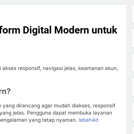
orm Digital Modern untuk
ari akses responsif, navigasi jelas, keamanan akun,
rn?
ne yang dirancang agar mudah diakses, responsif
si yang jelas. Pengguna dapat membuka layanan
n pengalaman yang tetap nyaman.
lebah4d