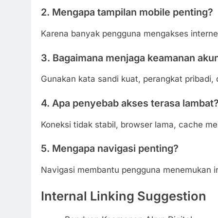
2. Mengapa tampilan mobile penting?
Karena banyak pengguna mengakses internet
3. Bagaimana menjaga keamanan aku
Gunakan kata sandi kuat, perangkat pribadi,
4. Apa penyebab akses terasa lambat
Koneksi tidak stabil, browser lama, cache me
5. Mengapa navigasi penting?
Navigasi membantu pengguna menemukan inf
Internal Linking Suggestion