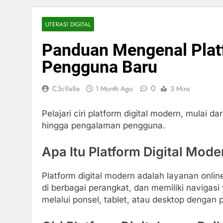
LITERASI DIGITAL
Panduan Mengenal Platf
Pengguna Baru
0
C3c9a8e
1 Month Ago
3 Mins
Pelajari ciri platform digital modern, mulai d
hingga pengalaman pengguna.
Apa Itu Platform Digital Mode
Platform digital modern adalah layanan onli
di berbagai perangkat, dan memiliki naviga
melalui ponsel, tablet, atau desktop denga