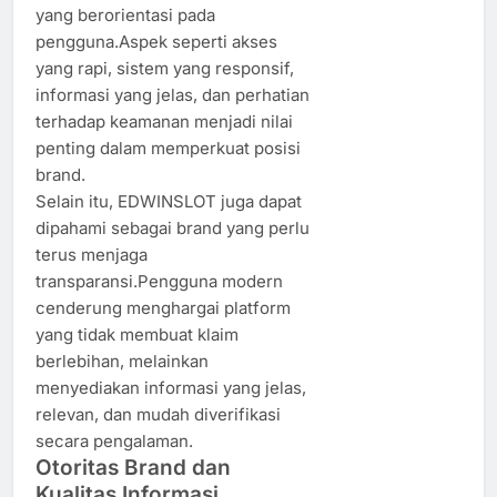
yang berorientasi pada
pengguna.Aspek seperti akses
yang rapi, sistem yang responsif,
informasi yang jelas, dan perhatian
terhadap keamanan menjadi nilai
penting dalam memperkuat posisi
brand.
Selain itu, EDWINSLOT juga dapat
dipahami sebagai brand yang perlu
terus menjaga
transparansi.Pengguna modern
cenderung menghargai platform
yang tidak membuat klaim
berlebihan, melainkan
menyediakan informasi yang jelas,
relevan, dan mudah diverifikasi
secara pengalaman.
Otoritas Brand dan
Kualitas Informasi