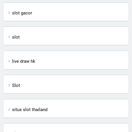
slot gacor
slot
live draw hk
Slot
situs slot thailand