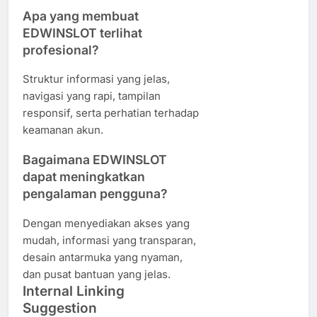
Apa yang membuat
EDWINSLOT terlihat
profesional?
Struktur informasi yang jelas,
navigasi yang rapi, tampilan
responsif, serta perhatian terhadap
keamanan akun.
Bagaimana EDWINSLOT
dapat meningkatkan
pengalaman pengguna?
Dengan menyediakan akses yang
mudah, informasi yang transparan,
desain antarmuka yang nyaman,
dan pusat bantuan yang jelas.
Internal Linking
Suggestion