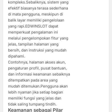
kompleks.Sebaliknya, sistem yang
efektif biasanya terasa sederhana
di mata pengguna, meskipun di
balik layar memiliki pengelolaan
yang rapi.EDWINSLOT dapat
memperkuat pengalaman ini
melalui pengelompokan fitur yang
jelas, tampilan halaman yang
bersih, dan instruksi yang mudah
dipahami.
Contohnya, halaman akses akun,
pengaturan profil, pusat bantuan,
dan informasi keamanan sebaiknya
ditempatkan pada area yang
mudah ditemukan.Pengguna akan
lebih nyaman jika setiap bagian
memiliki fungsi yang jelas dan
tidak saling tumpang tindih.
Keamanan sebagai Pilar