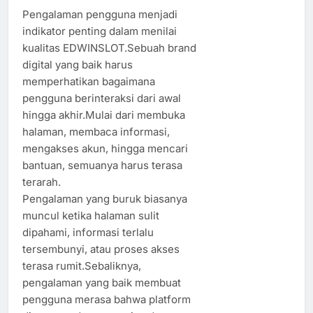
Pengalaman pengguna menjadi
indikator penting dalam menilai
kualitas EDWINSLOT.Sebuah brand
digital yang baik harus
memperhatikan bagaimana
pengguna berinteraksi dari awal
hingga akhir.Mulai dari membuka
halaman, membaca informasi,
mengakses akun, hingga mencari
bantuan, semuanya harus terasa
terarah.
Pengalaman yang buruk biasanya
muncul ketika halaman sulit
dipahami, informasi terlalu
tersembunyi, atau proses akses
terasa rumit.Sebaliknya,
pengalaman yang baik membuat
pengguna merasa bahwa platform