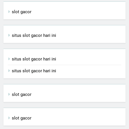
slot gacor
situs slot gacor hari ini
situs slot gacor hari ini
situs slot gacor hari ini
slot gacor
slot gacor