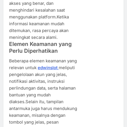
akses yang benar, dan
menghindari kesalahan saat
menggunakan platform.Ketika
informasi keamanan mudah
ditemukan, rasa percaya akan
meningkat secara alami.
Elemen Keamanan yang
Perlu Diperhatikan
Beberapa elemen keamanan yang
relevan untuk
edwinslot
meliputi
pengelolaan akun yang jelas,
notifikasi aktivitas, instruksi
perlindungan data, serta halaman
bantuan yang mudah
diakses.Selain itu, tampilan
antarmuka juga harus mendukung
keamanan, misalnya dengan
tombol yang jelas, pesan