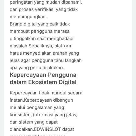
peringatan yang mudah dipahami,
dan proses verifikasi yang tidak
membingungkan.
Brand digital yang baik tidak
membuat pengguna merasa
ditinggalkan saat menghadapi
masalah.Sebaliknya, platform
harus menyediakan arahan yang
jelas agar pengguna tahu langkah
apa yang perlu dilakukan.
Kepercayaan Pengguna
dalam Ekosistem Digital
Kepercayaan tidak muncul secara
instan.Kepercayaan dibangun
melalui pengalaman yang
konsisten, informasi yang jelas,
dan sistem yang dapat
diandalkan.EDWINSLOT dapat