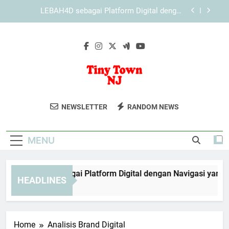
Skip
EDWINSLOT sebagai Platform Digital dengan
to
Sistem yang Lebih Terorganisir
content
LEBAH4D sebagai Platform Digital dengan Sistem
yang Lebih Terorganisir
EDWINSLOT sebagai Platform Digital dengan
Navigasi yang Praktis
LEBAH4D sebagai Platform Digital dengan
Navigasi yang Lebih Praktis
Tiny Town NJ
Nikmati Keseruan Di Tiny Town NJ,
EDWINSLOT sebagai Platform Digital dengan
NEWSLETTER
RANDOM NEWS
Sistem yang Lebih Terorganisir
Taman Hiburan Keluarga Di New Jersey
LEBAH4D sebagai Platform Digital dengan Sistem
Dengan Atraksi Yang Menyenangkan.
yang Lebih Terorganisir
MENU
WINSLOT sebagai Platform Digital dengan Navigasi yang Prak
HEADLINES
Week Ago
Home
Analisis Brand Digital