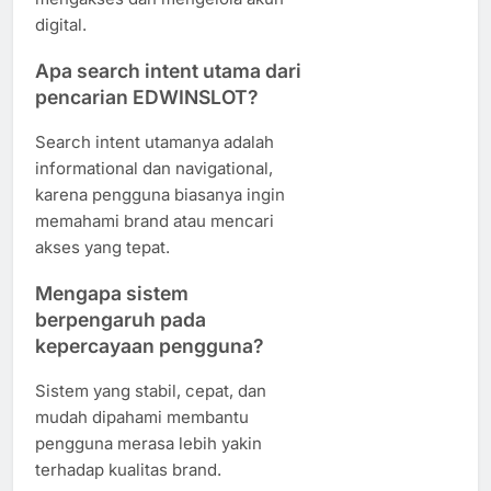
digital.
Apa search intent utama dari
pencarian EDWINSLOT?
Search intent utamanya adalah
informational dan navigational,
karena pengguna biasanya ingin
memahami brand atau mencari
akses yang tepat.
Mengapa sistem
berpengaruh pada
kepercayaan pengguna?
Sistem yang stabil, cepat, dan
mudah dipahami membantu
pengguna merasa lebih yakin
terhadap kualitas brand.