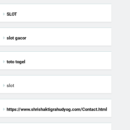
SLOT
slot gacor
toto togel
slot
https://www.shrishaktigrahudyog.com/Contact.html