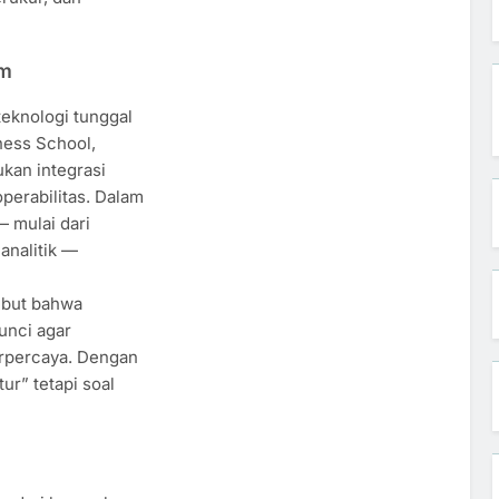
em
eknologi tunggal
iness School,
kan integrasi
operabilitas. Dalam
— mulai dari
analitik —
yebut bahwa
unci agar
terpercaya. Dengan
ur” tetapi soal