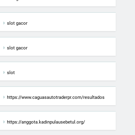
slot gacor
slot gacor
slot
https://www.caguasautotraderpr.com/resultados
https://anggota.kadinpulausebetul.org/