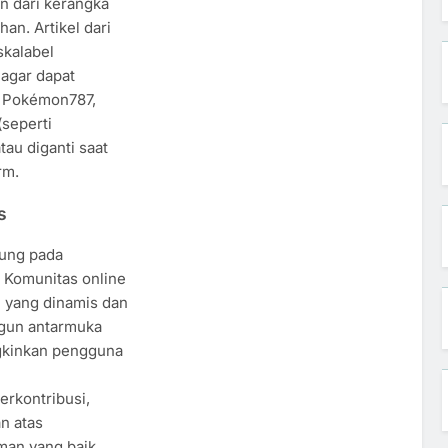
n dari kerangka
n. Artikel dari
skalabel
 agar dapat
 Pokémon787,
(seperti
tau diganti saat
rm.
s
tung pada
 Komunitas online
si yang dinamis dan
ngun antarmuka
ngkinkan pengguna
rkontribusi,
n atas
man yang baik