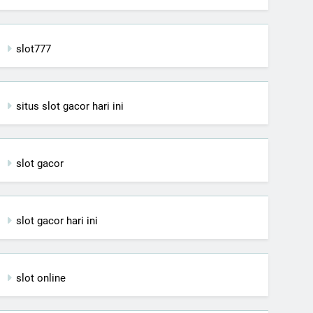
slot777
situs slot gacor hari ini
slot gacor
slot gacor hari ini
slot online