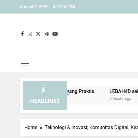
Skip
August 7, 2026
4:12:02 PM
to
content
Tin
Nikmati K
 dengan Navigasi yang Praktis
LEBAH4D sebagai Platform
2 Weeks Ago
HEADLINES
Home
Teknologi & Inovasi; Komunitas Digital; 