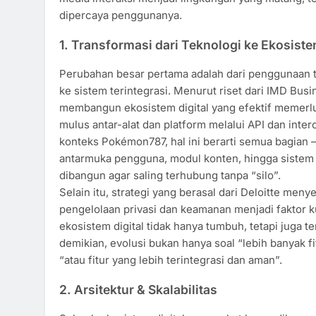
dipercaya penggunanya.
1. Transformasi dari Teknologi ke Ekosist
Perubahan besar pertama adalah dari penggunaan t
ke sistem terintegrasi. Menurut riset dari IMD Bus
membangun ekosistem digital yang efektif memerlu
mulus antar-alat dan platform melalui API dan inter
konteks Pokémon787, hal ini berarti semua bagian 
antarmuka pengguna, modul konten, hingga sistem 
dibangun agar saling terhubung tanpa “silo”.
Selain itu, strategi yang berasal dari Deloitte men
pengelolaan privasi dan keamanan menjadi faktor k
ekosistem digital tidak hanya tumbuh, tetapi juga 
demikian, evolusi bukan hanya soal “lebih banyak fit
“atau fitur yang lebih terintegrasi dan aman”.
2. Arsitektur & Skalabilitas