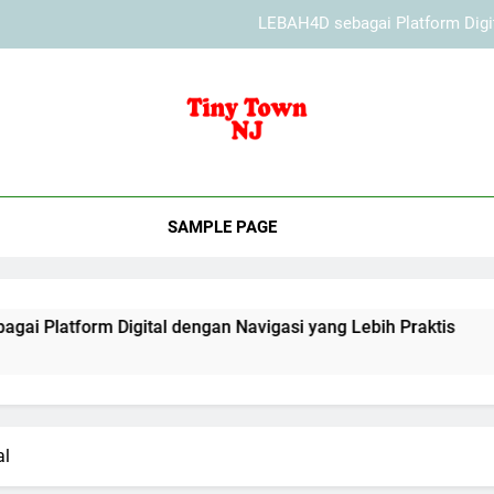
LEBAH4D sebagai Platform Digit
EDWINSLOT sebagai Platform Digital 
LEBAH4D sebagai Platform Digital 
y Town NJ
EDWINSLOT sebagai Platform 
eseruan Di Tiny Town NJ, Taman Hiburan Keluarga Di New Jer
LEBAH4D sebagai Platform Digit
SAMPLE PAGE
EDWINSLOT sebagai Platform Digital 
LEBAH4D sebagai Platform Digital 
m Digital dengan Navigasi yang Lebih Praktis
EDWINSLOT
3 Weeks Ago
al