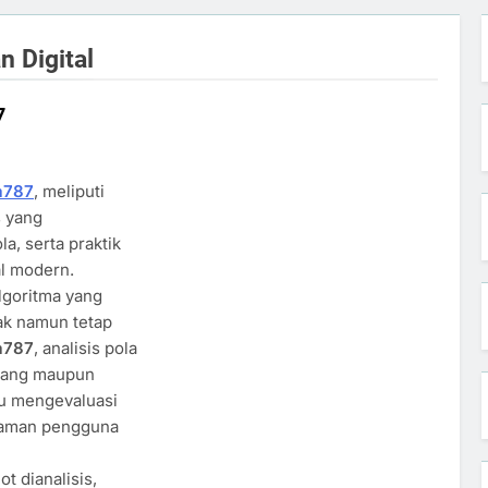
n Digital
7
a787
, meliputi
s yang
a, serta praktik
l modern.
lgoritma yang
ak namun tetap
a787
, analisis pola
mbang maupun
tu mengevaluasi
alaman pengguna
t dianalisis,