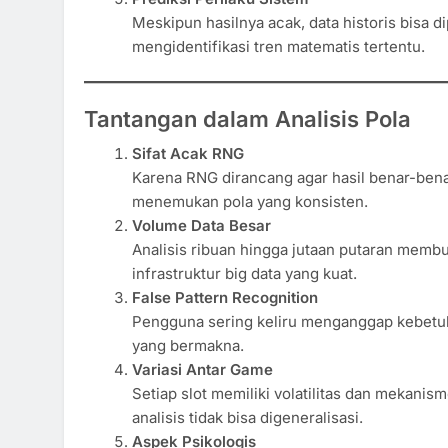
Meskipun hasilnya acak, data historis bisa d
mengidentifikasi tren matematis tertentu.
Tantangan dalam Analisis Pola
Sifat Acak RNG
Karena RNG dirancang agar hasil benar-benar
menemukan pola yang konsisten.
Volume Data Besar
Analisis ribuan hingga jutaan putaran memb
infrastruktur big data yang kuat.
False Pattern Recognition
Pengguna sering keliru menganggap kebetul
yang bermakna.
Variasi Antar Game
Setiap slot memiliki volatilitas dan mekanis
analisis tidak bisa digeneralisasi.
Aspek Psikologis