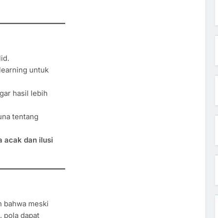
id.
learning untuk
gar hasil lebih
na tentang
 acak dan ilusi
 bahwa meski
, pola dapat