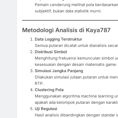
Pemain cenderung melihat pola berdasarkan
subjektif, bukan data statistik murni.
Metodologi Analisis di Kaya787
Data Logging Terstruktur
Semua putaran dicatat untuk dianalisis secara
Distribusi Simbol
Menghitung frekuensi kemunculan simbol u
kesesuaian dengan desain matematis game.
Simulasi Jangka Panjang
Dilakukan simulasi jutaan putaran untuk me
RTP.
Clustering Pola
Menggunakan algoritma machine learning un
apakah ada kelompok putaran dengan karakte
Uji Regulasi
Hasil analisis dibandingkan dengan standar i