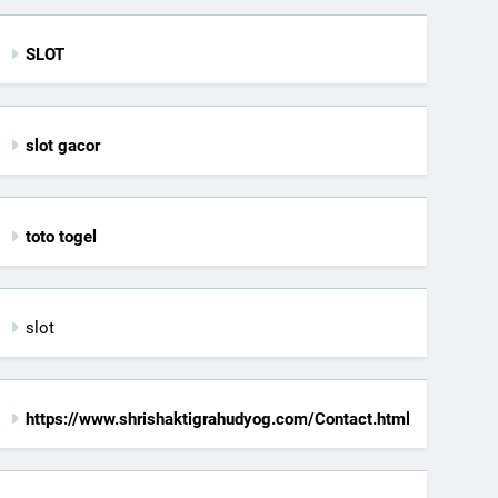
SLOT
slot gacor
toto togel
slot
https://www.shrishaktigrahudyog.com/Contact.html