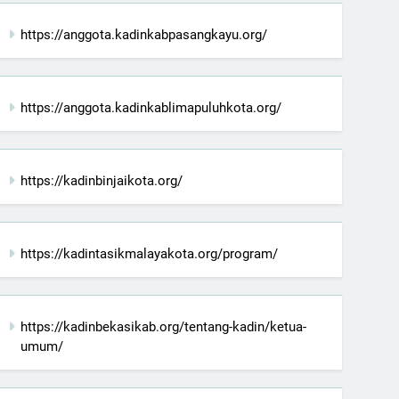
https://anggota.kadinkabpasangkayu.org/
https://anggota.kadinkablimapuluhkota.org/
https://kadinbinjaikota.org/
https://kadintasikmalayakota.org/program/
https://kadinbekasikab.org/tentang-kadin/ketua-
umum/