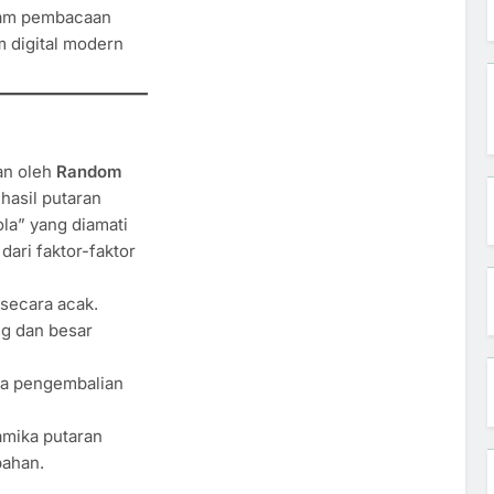
alam pembacaan
rm digital modern
kan oleh
Random
hasil putaran
ola” yang diamati
dari faktor-faktor
 secara acak.
g dan besar
ta pengembalian
mika putaran
ahan.