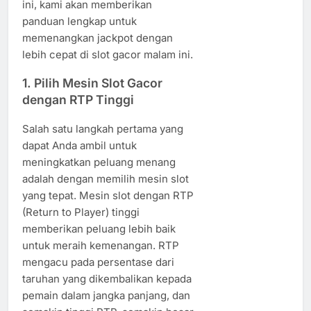
ini, kami akan memberikan
panduan lengkap untuk
memenangkan jackpot dengan
lebih cepat di slot gacor malam ini.
1.
Pilih Mesin Slot Gacor
dengan RTP Tinggi
Salah satu langkah pertama yang
dapat Anda ambil untuk
meningkatkan peluang menang
adalah dengan memilih mesin slot
yang tepat. Mesin slot dengan RTP
(Return to Player) tinggi
memberikan peluang lebih baik
untuk meraih kemenangan. RTP
mengacu pada persentase dari
taruhan yang dikembalikan kepada
pemain dalam jangka panjang, dan