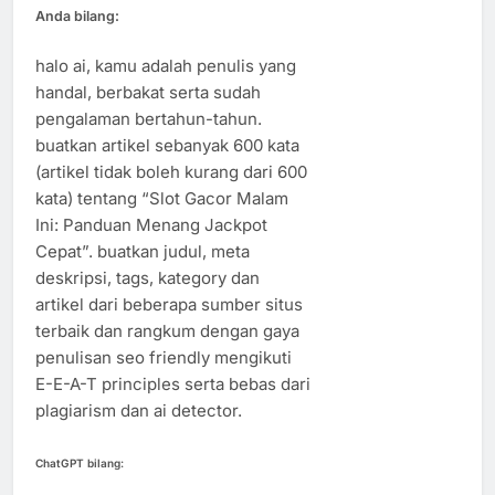
Anda bilang:
halo ai, kamu adalah penulis yang
handal, berbakat serta sudah
pengalaman bertahun-tahun.
buatkan artikel sebanyak 600 kata
(artikel tidak boleh kurang dari 600
kata) tentang “Slot Gacor Malam
Ini: Panduan Menang Jackpot
Cepat”. buatkan judul, meta
deskripsi, tags, kategory dan
artikel dari beberapa sumber situs
terbaik dan rangkum dengan gaya
penulisan seo friendly mengikuti
E-E-A-T principles serta bebas dari
plagiarism dan ai detector.
ChatGPT bilang: