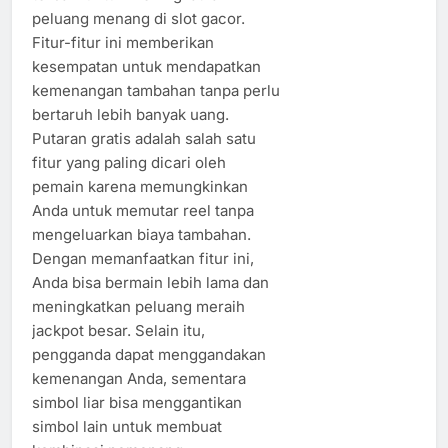
peluang menang di slot gacor.
Fitur-fitur ini memberikan
kesempatan untuk mendapatkan
kemenangan tambahan tanpa perlu
bertaruh lebih banyak uang.
Putaran gratis adalah salah satu
fitur yang paling dicari oleh
pemain karena memungkinkan
Anda untuk memutar reel tanpa
mengeluarkan biaya tambahan.
Dengan memanfaatkan fitur ini,
Anda bisa bermain lebih lama dan
meningkatkan peluang meraih
jackpot besar. Selain itu,
pengganda dapat menggandakan
kemenangan Anda, sementara
simbol liar bisa menggantikan
simbol lain untuk membuat