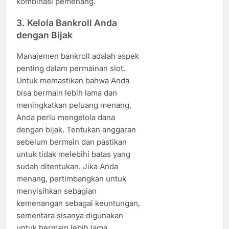
kombinasi pemenang.
3.
Kelola Bankroll Anda
dengan Bijak
Manajemen bankroll adalah aspek
penting dalam permainan slot.
Untuk memastikan bahwa Anda
bisa bermain lebih lama dan
meningkatkan peluang menang,
Anda perlu mengelola dana
dengan bijak. Tentukan anggaran
sebelum bermain dan pastikan
untuk tidak melebihi batas yang
sudah ditentukan. Jika Anda
menang, pertimbangkan untuk
menyisihkan sebagian
kemenangan sebagai keuntungan,
sementara sisanya digunakan
untuk bermain lebih lama.