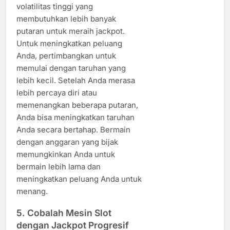
volatilitas tinggi yang
membutuhkan lebih banyak
putaran untuk meraih jackpot.
Untuk meningkatkan peluang
Anda, pertimbangkan untuk
memulai dengan taruhan yang
lebih kecil. Setelah Anda merasa
lebih percaya diri atau
memenangkan beberapa putaran,
Anda bisa meningkatkan taruhan
Anda secara bertahap. Bermain
dengan anggaran yang bijak
memungkinkan Anda untuk
bermain lebih lama dan
meningkatkan peluang Anda untuk
menang.
5.
Cobalah Mesin Slot
dengan Jackpot Progresif