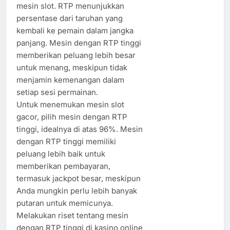
mesin slot. RTP menunjukkan
persentase dari taruhan yang
kembali ke pemain dalam jangka
panjang. Mesin dengan RTP tinggi
memberikan peluang lebih besar
untuk menang, meskipun tidak
menjamin kemenangan dalam
setiap sesi permainan.
Untuk menemukan mesin slot
gacor, pilih mesin dengan RTP
tinggi, idealnya di atas 96%. Mesin
dengan RTP tinggi memiliki
peluang lebih baik untuk
memberikan pembayaran,
termasuk jackpot besar, meskipun
Anda mungkin perlu lebih banyak
putaran untuk memicunya.
Melakukan riset tentang mesin
dengan RTP tinggi di kasino online