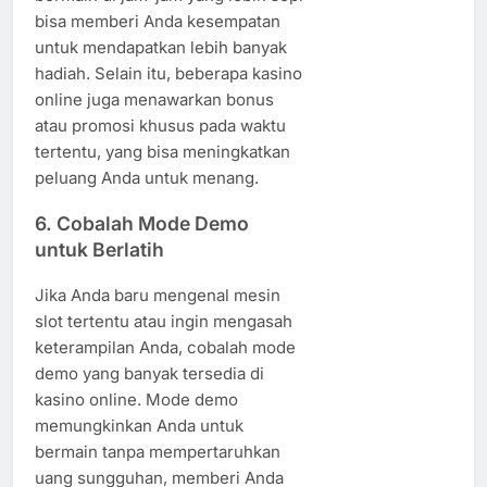
bisa memberi Anda kesempatan
untuk mendapatkan lebih banyak
hadiah. Selain itu, beberapa kasino
online juga menawarkan bonus
atau promosi khusus pada waktu
tertentu, yang bisa meningkatkan
peluang Anda untuk menang.
6.
Cobalah Mode Demo
untuk Berlatih
Jika Anda baru mengenal mesin
slot tertentu atau ingin mengasah
keterampilan Anda, cobalah mode
demo yang banyak tersedia di
kasino online. Mode demo
memungkinkan Anda untuk
bermain tanpa mempertaruhkan
uang sungguhan, memberi Anda