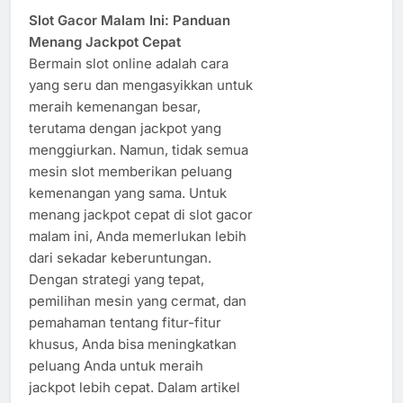
Slot Gacor Malam Ini: Panduan
Menang Jackpot Cepat
Bermain slot online adalah cara
yang seru dan mengasyikkan untuk
meraih kemenangan besar,
terutama dengan jackpot yang
menggiurkan. Namun, tidak semua
mesin slot memberikan peluang
kemenangan yang sama. Untuk
menang jackpot cepat di slot gacor
malam ini, Anda memerlukan lebih
dari sekadar keberuntungan.
Dengan strategi yang tepat,
pemilihan mesin yang cermat, dan
pemahaman tentang fitur-fitur
khusus, Anda bisa meningkatkan
peluang Anda untuk meraih
jackpot lebih cepat. Dalam artikel