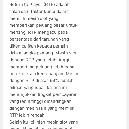
Return to Player (RTP) adalah
salah satu faktor kunci dalam
memilih mesin slot yang
memberikan peluang besar untuk
menang. RTP mengacu pada
persentase dari taruhan yang
dikembalikan kepada pemain
dalam jangka panjang. Mesin slot
dengan RTP yang lebih tinggi
memberikan peluang lebih besar
untuk meraih kemenangan. Mesin
dengan RTP di atas 96% adalah
pilihan yang ideal, karena ini
menunjukkan tingkat pembayaran
yang lebih tinggi dibandingkan
dengan mesin lain yang memiliki
RTP lebih rendah.
Selain itu, pilihlah mesin slot yang
memiliki volatilitas yang sesuai