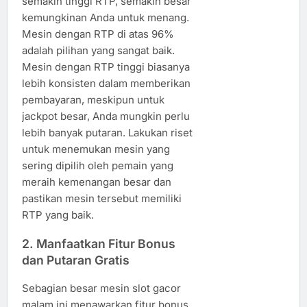
semakin tinggi RTP, semakin besar
kemungkinan Anda untuk menang.
Mesin dengan RTP di atas 96%
adalah pilihan yang sangat baik.
Mesin dengan RTP tinggi biasanya
lebih konsisten dalam memberikan
pembayaran, meskipun untuk
jackpot besar, Anda mungkin perlu
lebih banyak putaran. Lakukan riset
untuk menemukan mesin yang
sering dipilih oleh pemain yang
meraih kemenangan besar dan
pastikan mesin tersebut memiliki
RTP yang baik.
2.
Manfaatkan Fitur Bonus
dan Putaran Gratis
Sebagian besar mesin slot gacor
malam ini menawarkan fitur bonus