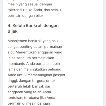
mesin yang sesuai dengan
toleransi risiko Anda, dan selalu
bermain dengan bijak.
4.
Kelola Bankroll dengan
Bijak
Manajemen bankroll yang baik
sangat penting dalam permainan
slot. Menentukan anggaran yang
jelas sebelum bermain akan
membantu Anda bertahan lebih
lama dan meningkatkan peluang
Anda untuk memenangkan jackpot
tinggi. Jangan tergoda untuk
bertaruh lebih banyak dari
anggaran yang telah Anda
tentukan, terutama jika Anda
bermain di mesin dengan