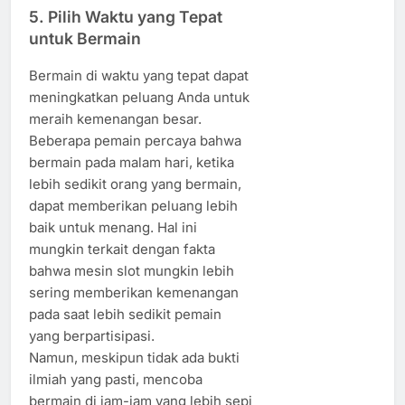
5.
Pilih Waktu yang Tepat
untuk Bermain
Bermain di waktu yang tepat dapat
meningkatkan peluang Anda untuk
meraih kemenangan besar.
Beberapa pemain percaya bahwa
bermain pada malam hari, ketika
lebih sedikit orang yang bermain,
dapat memberikan peluang lebih
baik untuk menang. Hal ini
mungkin terkait dengan fakta
bahwa mesin slot mungkin lebih
sering memberikan kemenangan
pada saat lebih sedikit pemain
yang berpartisipasi.
Namun, meskipun tidak ada bukti
ilmiah yang pasti, mencoba
bermain di jam-jam yang lebih sepi