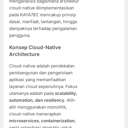
menganalisis bagaimana arsitektur
cloud-native diimplementasikan
pada KAYA787, mencakup prinsip
dasar, manfaat, tantangan, hingga
dampaknya terhadap pengalaman
pengguna.
Konsep Cloud-Native
Architecture
Cloud-native adalah pendekatan
pembangunan dan pengelolaan
aplikasi yang memanfaatkan
layanan cloud sepenuhnya. Fokus
utamanya adalah pada
scalability,
automation, dan resiliency
. Alih-
alih menggunakan monolitik,
cloud-native menerapkan
microservices
,
containerization
,
serta orkestrasi otomatis untuk