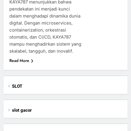
KAYA787 menunjukkan bahwa
pendekatan ini menjadi kunci
dalam menghadapi dinamika dunia
digital. Dengan microservices,
containerization, orkestrasi
otomatis, dan CI/CD, KAYA787
mampu menghadirkan sistem yang
skalabel, tangguh, dan inovatif.
Read More
SLOT
slot gacor