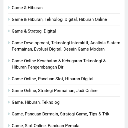
Game & Hiburan
Game & Hiburan, Teknologi Digital, Hiburan Online
Game & Strategi Digital
Game Development, Teknologi Interaktif, Analisis Sistem
Permainan, Evolusi Digital, Desain Game Modern
Game Online Kesehatan & Kebugaran Teknologi &
Hiburan Pengembangan Diri
Game Online, Panduan Slot, Hiburan Digital
Game Online, Strategi Permainan, Judi Online
Game, Hiburan, Teknologi
Game, Panduan Bermain, Strategi Game, Tips & Trik
Game, Slot Online, Panduan Pemula