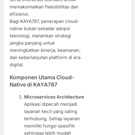
memaksimalkan fleksibilitas dan
efisiensi.
Bagi KAYA787, penerapan cloud-
native bukan sekadar adopsi
teknologi, melainkan strategi
jangka panjang untuk
meningkatkan kinerja, keamanan,
dan keberlanjutan platform di era
digital.
Komponen Utama Cloud-
Native di KAYA787
Microservices Architecture
Aplikasi dipecah menjadi
layanan kecil yang saling
terhubung. Setiap layanan
memiliki fungsi spesifik
sehingga lebih mudah