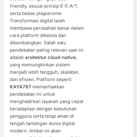
friendly, sesuai prinsip E-E-A-T,
serta bebas plagiarisme.
Transformasi digital telah
membawa perubahan besar dalam
cara platform dikelola dan
dikembangkan. Salah satu
pendekatan paling relevan saat ini
adalah
arsitektur cloud-native
,
yang memungkinkan sistem
menjadi lebih tangguh, skalabel,
dan efisien. Platform seperti
KAYA787
memanfaatkan
pendekatan ini untuk
menghadirkan layanan yang cepat
beradaptasi dengan kebutuhan
pengguna serta tetap aman di
tengah tantangan dunia digital
modern. Artikel ini akan