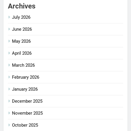
Archives
July 2026
June 2026
May 2026
April 2026
March 2026
February 2026
January 2026
December 2025
November 2025
October 2025