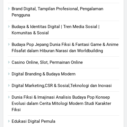
Brand Digital, Tampilan Profesional, Pengalaman
Pengguna
Budaya & Identitas Digital | Tren Media Sosial |
Komunitas & Sosial
Budaya Pop Jepang Dunia Fiksi & Fantasi Game & Anime
Filsafat dalam Hiburan Narasi dan Worldbuilding
Casino Online, Slot, Permainan Online
Digital Branding & Budaya Modern
Digital Marketing,CSR & Sosial,Teknologi dan Inovasi
Dunia Fiksi & Imajinasi Analisis Budaya Pop Konsep
Evolusi dalam Cerita Mitologi Modern Studi Karakter
Fiksi
Edukasi Digital Pemula