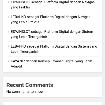
EDWINSLOT sebagai Platform Digital dengan Navigasi
yang Praktis
LEBAH4D sebagai Platform Digital dengan Navigasi
yang Lebih Praktis
EDWINSLOT sebagai Platform Digital dengan Sistem
yang Lebih Terorganisir
LEBAH4D sebagai Platform Digital dengan Sistem yang
Lebih Terorganisir
KAYA787 dengan Konsep Layanan Digital yang Lebih
Adaptif
Recent Comments
No comments to show.