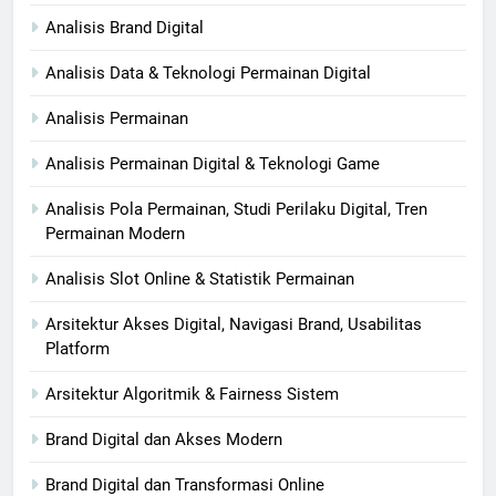
Analisis Brand Digital
Analisis Data & Teknologi Permainan Digital
Analisis Permainan
Analisis Permainan Digital & Teknologi Game
Analisis Pola Permainan, Studi Perilaku Digital, Tren
Permainan Modern
Analisis Slot Online & Statistik Permainan
Arsitektur Akses Digital, Navigasi Brand, Usabilitas
Platform
Arsitektur Algoritmik & Fairness Sistem
Brand Digital dan Akses Modern
Brand Digital dan Transformasi Online