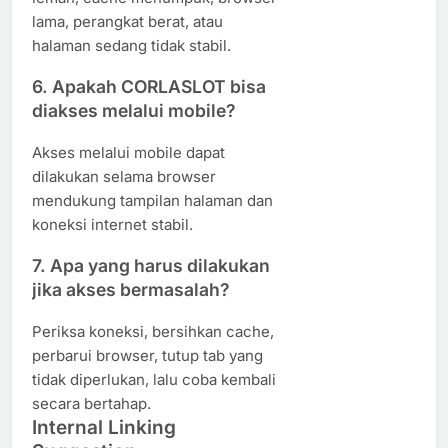
lama, perangkat berat, atau
halaman sedang tidak stabil.
6. Apakah CORLASLOT bisa
diakses melalui mobile?
Akses melalui mobile dapat
dilakukan selama browser
mendukung tampilan halaman dan
koneksi internet stabil.
7. Apa yang harus dilakukan
jika akses bermasalah?
Periksa koneksi, bersihkan cache,
perbarui browser, tutup tab yang
tidak diperlukan, lalu coba kembali
secara bertahap.
Internal Linking