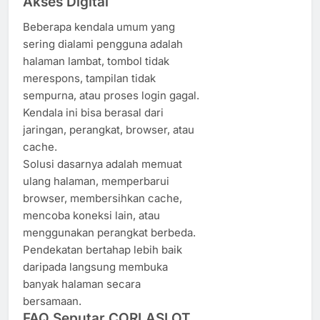
Akses Digital
Beberapa kendala umum yang
sering dialami pengguna adalah
halaman lambat, tombol tidak
merespons, tampilan tidak
sempurna, atau proses login gagal.
Kendala ini bisa berasal dari
jaringan, perangkat, browser, atau
cache.
Solusi dasarnya adalah memuat
ulang halaman, memperbarui
browser, membersihkan cache,
mencoba koneksi lain, atau
menggunakan perangkat berbeda.
Pendekatan bertahap lebih baik
daripada langsung membuka
banyak halaman secara
bersamaan.
FAQ Seputar CORLASLOT