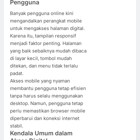
Pengguna
Banyak pengguna online kini
mengandalkan perangkat mobile
untuk mengakses halaman digital.
Karena itu, tampilan responsif
menjadi faktor penting. Halaman
yang baik sebaiknya mudah dibaca
di layar kecil, tombol mudah
ditekan, dan menu tidak terlalu
padat.
Akses mobile yang nyaman
membantu pengguna tetap efisien
tanpa harus selalu menggunakan
desktop. Namun, pengguna tetap
perlu memastikan browser mobile
diperbarui dan koneksi internet
stabil.
Kendala Umum dalam