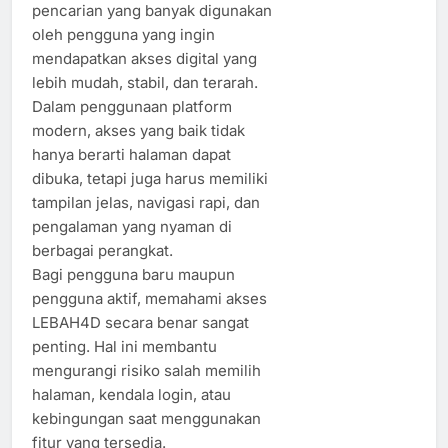
pencarian yang banyak digunakan
oleh pengguna yang ingin
mendapatkan akses digital yang
lebih mudah, stabil, dan terarah.
Dalam penggunaan platform
modern, akses yang baik tidak
hanya berarti halaman dapat
dibuka, tetapi juga harus memiliki
tampilan jelas, navigasi rapi, dan
pengalaman yang nyaman di
berbagai perangkat.
Bagi pengguna baru maupun
pengguna aktif, memahami akses
LEBAH4D secara benar sangat
penting. Hal ini membantu
mengurangi risiko salah memilih
halaman, kendala login, atau
kebingungan saat menggunakan
fitur yang tersedia.