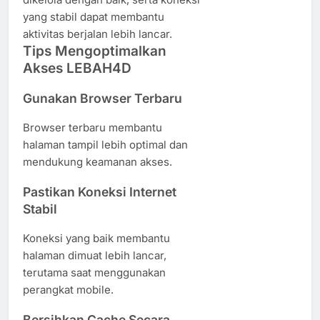
yang stabil dapat membantu
aktivitas berjalan lebih lancar.
Tips Mengoptimalkan
Akses LEBAH4D
Gunakan Browser Terbaru
Browser terbaru membantu
halaman tampil lebih optimal dan
mendukung keamanan akses.
Pastikan Koneksi Internet
Stabil
Koneksi yang baik membantu
halaman dimuat lebih lancar,
terutama saat menggunakan
perangkat mobile.
Bersihkan Cache Secara