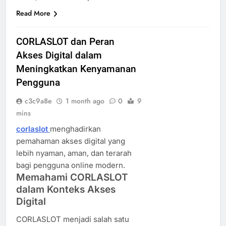
Read More
CORLASLOT dan Peran
Akses Digital dalam
Meningkatkan Kenyamanan
Pengguna
c3c9a8e
1 month ago
0
9
mins
corlaslot
menghadirkan
pemahaman akses digital yang
lebih nyaman, aman, dan terarah
bagi pengguna online modern.
Memahami CORLASLOT
dalam Konteks Akses
Digital
CORLASLOT menjadi salah satu