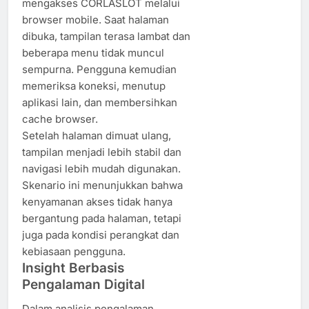
mengakses CORLASLOT melalui
browser mobile. Saat halaman
dibuka, tampilan terasa lambat dan
beberapa menu tidak muncul
sempurna. Pengguna kemudian
memeriksa koneksi, menutup
aplikasi lain, dan membersihkan
cache browser.
Setelah halaman dimuat ulang,
tampilan menjadi lebih stabil dan
navigasi lebih mudah digunakan.
Skenario ini menunjukkan bahwa
kenyamanan akses tidak hanya
bergantung pada halaman, tetapi
juga pada kondisi perangkat dan
kebiasaan pengguna.
Insight Berbasis
Pengalaman Digital
Dalam analisis pengalaman