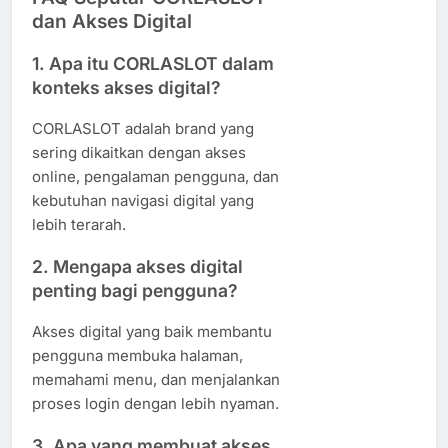
dan Akses Digital
1. Apa itu CORLASLOT dalam
konteks akses digital?
CORLASLOT adalah brand yang
sering dikaitkan dengan akses
online, pengalaman pengguna, dan
kebutuhan navigasi digital yang
lebih terarah.
2. Mengapa akses digital
penting bagi pengguna?
Akses digital yang baik membantu
pengguna membuka halaman,
memahami menu, dan menjalankan
proses login dengan lebih nyaman.
3. Apa yang membuat akses