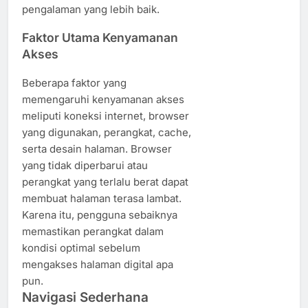
pengalaman yang lebih baik.
Faktor Utama Kenyamanan
Akses
Beberapa faktor yang
memengaruhi kenyamanan akses
meliputi koneksi internet, browser
yang digunakan, perangkat, cache,
serta desain halaman. Browser
yang tidak diperbarui atau
perangkat yang terlalu berat dapat
membuat halaman terasa lambat.
Karena itu, pengguna sebaiknya
memastikan perangkat dalam
kondisi optimal sebelum
mengakses halaman digital apa
pun.
Navigasi Sederhana