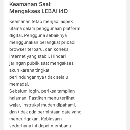
Keamanan Saat
Mengakses LEBAH4D
Keamanan tetap menjadi aspek
utama dalam penggunaan platform
digital. Pengguna sebaiknya
menggunakan perangkat pribadi,
browser terbaru, dan koneksi
internet yang stabil. Hindari
jaringan publik saat mengakses
akun karena tingkat
perlindungannya tidak selalu
memadai.
Sebelum login, periksa tampilan
halaman. Pastikan menu terlihat
wajar, instruksi mudah dipahami,
dan tidak ada permintaan data yang
mencurigakan. Kebiasaan
sederhana ini dapat membantu