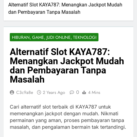
Alternatif Slot KAYA787: Menangkan Jackpot Mudah
dan Pembayaran Tanpa Masalah
HIBURAN, GAME, JUDI ONLINE, TEKNOLOGI
Alternatif Slot KAYA787:
Menangkan Jackpot Mudah
dan Pembayaran Tanpa
Masalah
0
C3c9a8e
2 Years Ago
4 Mins
Cari alternatif slot terbaik di KAYA787 untuk
memenangkan jackpot dengan mudah. Nikmati
permainan yang aman, proses pembayaran tanpa
masalah, dan pengalaman bermain tak tertandingi.