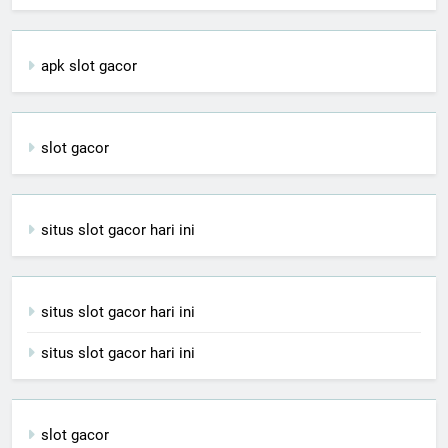
apk slot gacor
slot gacor
situs slot gacor hari ini
situs slot gacor hari ini
situs slot gacor hari ini
slot gacor