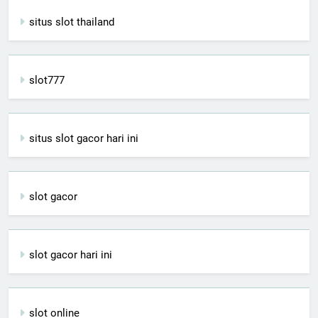
situs slot thailand
slot777
situs slot gacor hari ini
slot gacor
slot gacor hari ini
slot online