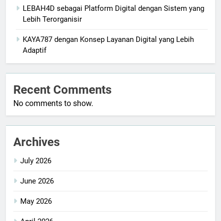
LEBAH4D sebagai Platform Digital dengan Sistem yang
Lebih Terorganisir
KAYA787 dengan Konsep Layanan Digital yang Lebih
Adaptif
Recent Comments
No comments to show.
Archives
July 2026
June 2026
May 2026