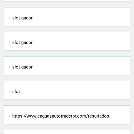
slot gacor
slot gacor
slot gacor
slot
https://www.caguasautotraderpr.com/resultados