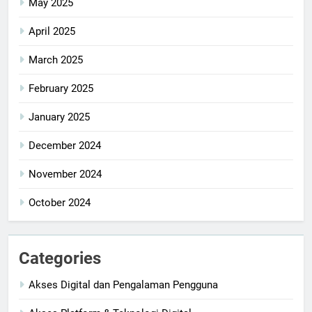
May 2025
April 2025
March 2025
February 2025
January 2025
December 2024
November 2024
October 2024
Categories
Akses Digital dan Pengalaman Pengguna