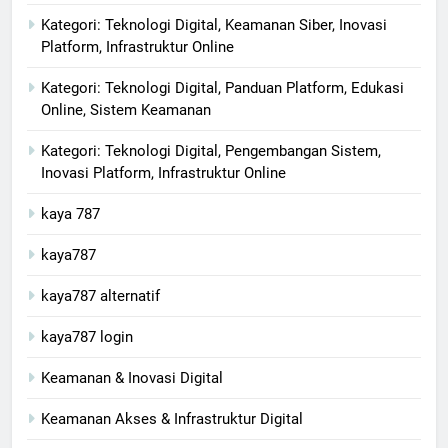
Kategori: Teknologi Digital, Keamanan Siber, Inovasi
Platform, Infrastruktur Online
Kategori: Teknologi Digital, Panduan Platform, Edukasi
Online, Sistem Keamanan
Kategori: Teknologi Digital, Pengembangan Sistem,
Inovasi Platform, Infrastruktur Online
kaya 787
kaya787
kaya787 alternatif
kaya787 login
Keamanan & Inovasi Digital
Keamanan Akses & Infrastruktur Digital