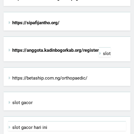
https://sipafijantho.org/
https://anggota.kadinbogorkab.org/register
slot
https://betaship.com.ng/orthopaedic/
slot gacor
slot gacor hari ini