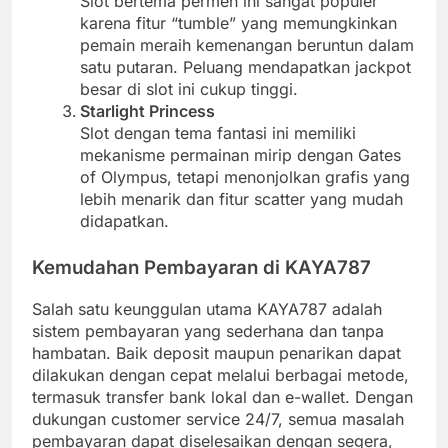
Slot bertema permen ini sangat populer
karena fitur “tumble” yang memungkinkan
pemain meraih kemenangan beruntun dalam
satu putaran. Peluang mendapatkan jackpot
besar di slot ini cukup tinggi.
Starlight Princess
Slot dengan tema fantasi ini memiliki
mekanisme permainan mirip dengan Gates
of Olympus, tetapi menonjolkan grafis yang
lebih menarik dan fitur scatter yang mudah
didapatkan.
Kemudahan Pembayaran di KAYA787
Salah satu keunggulan utama KAYA787 adalah
sistem pembayaran yang sederhana dan tanpa
hambatan. Baik deposit maupun penarikan dapat
dilakukan dengan cepat melalui berbagai metode,
termasuk transfer bank lokal dan e-wallet. Dengan
dukungan customer service 24/7, semua masalah
pembayaran dapat diselesaikan dengan segera,