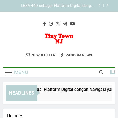
Skip
EDWINSLOT sebagai Platform Digital dengan
to
Sistem yang Lebih Terorganisir
content
LEBAH4D sebagai Platform Digital dengan Sistem
yang Lebih Terorganisir
EDWINSLOT sebagai Platform Digital dengan
Navigasi yang Praktis
LEBAH4D sebagai Platform Digital dengan
Navigasi yang Lebih Praktis
Tiny Town NJ
Nikmati Keseruan Di Tiny Town NJ,
EDWINSLOT sebagai Platform Digital dengan
NEWSLETTER
RANDOM NEWS
Sistem yang Lebih Terorganisir
Taman Hiburan Keluarga Di New Jersey
LEBAH4D sebagai Platform Digital dengan Sistem
Dengan Atraksi Yang Menyenangkan.
yang Lebih Terorganisir
MENU
WINSLOT sebagai Platform Digital dengan Navigasi yang Prak
HEADLINES
Weeks Ago
Home