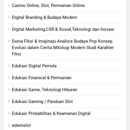
Casino Online, Slot, Permainan Online
Digital Branding & Budaya Modern
Digital Marketing,CSR & Sosial,Teknologi dan Inovasi
Dunia Fiksi & Imajinasi Analisis Budaya Pop Konsep
Evolusi dalam Cerita Mitologi Modern Studi Karakter
Fiksi
Edukasi Digital Pemula
Edukasi Finansial & Permainan
Edukasi Game, Teknologi Hiburan
Edukasi Gaming / Panduan Slot
Edukasi Probabilitas & Keamanan Digital
edwinslot