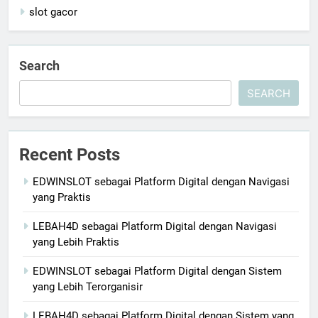
slot gacor
Search
SEARCH
Recent Posts
EDWINSLOT sebagai Platform Digital dengan Navigasi
yang Praktis
LEBAH4D sebagai Platform Digital dengan Navigasi
yang Lebih Praktis
EDWINSLOT sebagai Platform Digital dengan Sistem
yang Lebih Terorganisir
LEBAH4D sebagai Platform Digital dengan Sistem yang