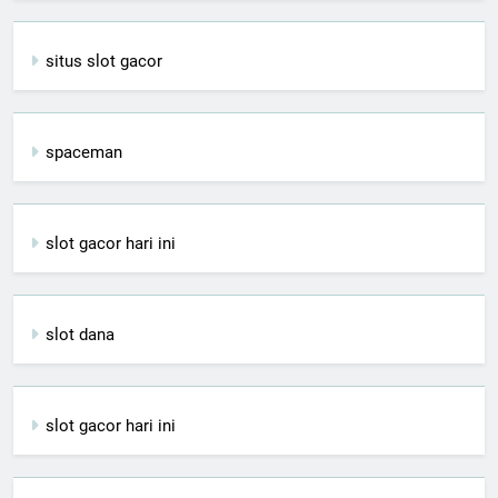
situs slot gacor
spaceman
slot gacor hari ini
slot dana
slot gacor hari ini