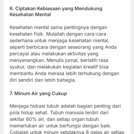
6. Ciptakan Kebiasaan yang Mendukung
Kesehatan Mental
Kesehatan mental sama pentingnya dengan
kesehatan fisik. Mulailah dengan cara-cara
sederhana untuk menjaga kesehatan mental,
seperti berbicara dengan seseorang yang Anda
percayai atau melakukan aktivitas yang
menyenangkan. Menulis jurnal, berlatih rasa
syukur, dan melakukan kegiatan kreatif bisa
membantu Anda merasa lebih terhubung dengan
diri sendiri dan lebih bahagia.
7. Minum Air yang Cukup
Menjaga hidrasi tubuh adalah bagian penting dari
pola hidup sehat. Tubuh manusia terdiri dari
sekitar 60% air, dan setiap organ tubuh
memerlukan air untuk berfungsi dengan baik.
Cobalah untuk minum setidaknya 8 gelas air setiap