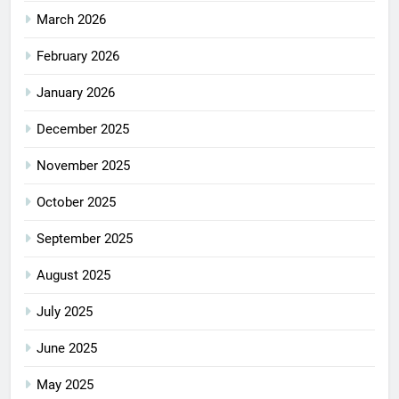
March 2026
February 2026
January 2026
December 2025
November 2025
October 2025
September 2025
August 2025
July 2025
June 2025
May 2025