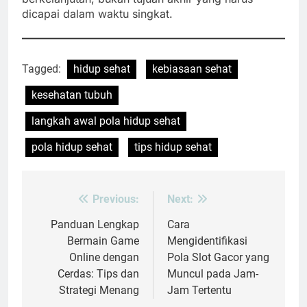
dicapai dalam waktu singkat.
Tagged:
hidup sehat
kebiasaan sehat
kesehatan tubuh
langkah awal pola hidup sehat
pola hidup sehat
tips hidup sehat
Previous:
Next:
Post
navigation
Panduan Lengkap
Cara
Bermain Game
Mengidentifikasi
Online dengan
Pola Slot Gacor yang
Cerdas: Tips dan
Muncul pada Jam-
Strategi Menang
Jam Tertentu