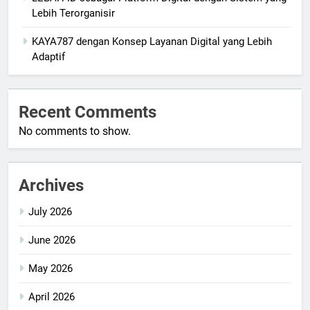
Lebih Terorganisir
KAYA787 dengan Konsep Layanan Digital yang Lebih
Adaptif
Recent Comments
No comments to show.
Archives
July 2026
June 2026
May 2026
April 2026