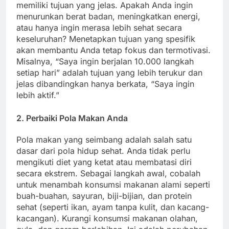
memiliki tujuan yang jelas. Apakah Anda ingin
menurunkan berat badan, meningkatkan energi,
atau hanya ingin merasa lebih sehat secara
keseluruhan? Menetapkan tujuan yang spesifik
akan membantu Anda tetap fokus dan termotivasi.
Misalnya, “Saya ingin berjalan 10.000 langkah
setiap hari” adalah tujuan yang lebih terukur dan
jelas dibandingkan hanya berkata, “Saya ingin
lebih aktif.”
2. Perbaiki Pola Makan Anda
Pola makan yang seimbang adalah salah satu
dasar dari pola hidup sehat. Anda tidak perlu
mengikuti diet yang ketat atau membatasi diri
secara ekstrem. Sebagai langkah awal, cobalah
untuk menambah konsumsi makanan alami seperti
buah-buahan, sayuran, biji-bijian, dan protein
sehat (seperti ikan, ayam tanpa kulit, dan kacang-
kacangan). Kurangi konsumsi makanan olahan,