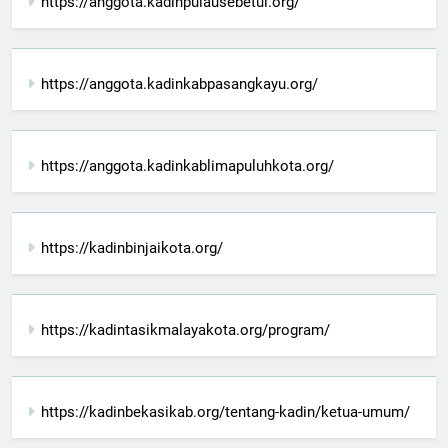
https://anggota.kadinpulausebetul.org/
https://anggota.kadinkabpasangkayu.org/
https://anggota.kadinkablimapuluhkota.org/
https://kadinbinjaikota.org/
https://kadintasikmalayakota.org/program/
https://kadinbekasikab.org/tentang-kadin/ketua-umum/