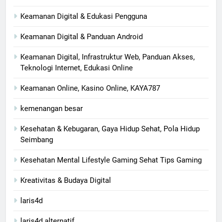
Keamanan Digital & Edukasi Pengguna
Keamanan Digital & Panduan Android
Keamanan Digital, Infrastruktur Web, Panduan Akses,
Teknologi Internet, Edukasi Online
Keamanan Online, Kasino Online, KAYA787
kemenangan besar
Kesehatan & Kebugaran, Gaya Hidup Sehat, Pola Hidup
Seimbang
Kesehatan Mental Lifestyle Gaming Sehat Tips Gaming
Kreativitas & Budaya Digital
laris4d
laris4d alternatif