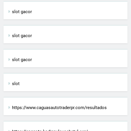
slot gacor
slot gacor
slot gacor
slot
https://www.caguasautotraderpr.com/resultados