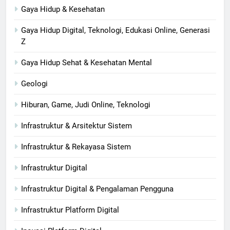
Gaya Hidup & Kesehatan
Gaya Hidup Digital, Teknologi, Edukasi Online, Generasi
Z
Gaya Hidup Sehat & Kesehatan Mental
Geologi
Hiburan, Game, Judi Online, Teknologi
Infrastruktur & Arsitektur Sistem
Infrastruktur & Rekayasa Sistem
Infrastruktur Digital
Infrastruktur Digital & Pengalaman Pengguna
Infrastruktur Platform Digital