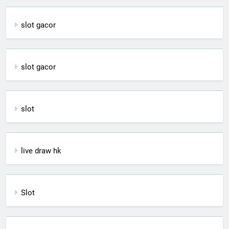
slot gacor
slot gacor
slot
live draw hk
Slot