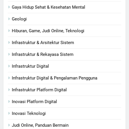
Gaya Hidup Sehat & Kesehatan Mental
Geologi
Hiburan, Game, Judi Online, Teknologi
Infrastruktur & Arsitektur Sistem
Infrastruktur & Rekayasa Sistem
Infrastruktur Digital
Infrastruktur Digital & Pengalaman Pengguna
Infrastruktur Platform Digital
Inovasi Platform Digital
Inovasi Teknologi
Judi Online, Panduan Bermain