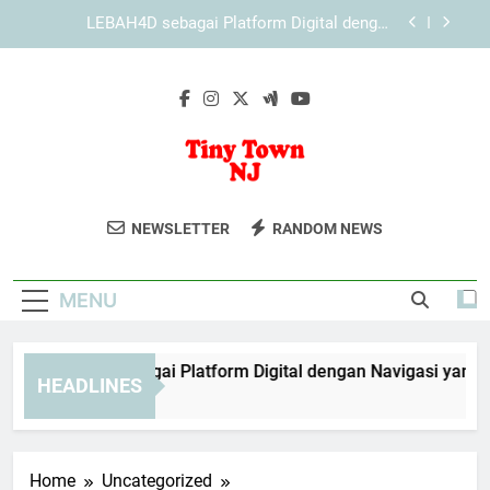
Skip
EDWINSLOT sebagai Platform Digital dengan
to
Sistem yang Lebih Terorganisir
content
LEBAH4D sebagai Platform Digital dengan Sistem
yang Lebih Terorganisir
EDWINSLOT sebagai Platform Digital dengan
Navigasi yang Praktis
LEBAH4D sebagai Platform Digital dengan
Navigasi yang Lebih Praktis
Tiny Town NJ
Nikmati Keseruan Di Tiny Town NJ,
EDWINSLOT sebagai Platform Digital dengan
NEWSLETTER
RANDOM NEWS
Sistem yang Lebih Terorganisir
Taman Hiburan Keluarga Di New Jersey
LEBAH4D sebagai Platform Digital dengan Sistem
Dengan Atraksi Yang Menyenangkan.
yang Lebih Terorganisir
MENU
WINSLOT sebagai Platform Digital dengan Navigasi yang Prak
HEADLINES
Weeks Ago
Home
Uncategorized