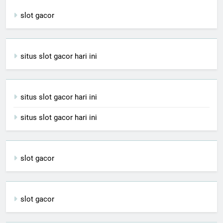
slot gacor
situs slot gacor hari ini
situs slot gacor hari ini
situs slot gacor hari ini
slot gacor
slot gacor