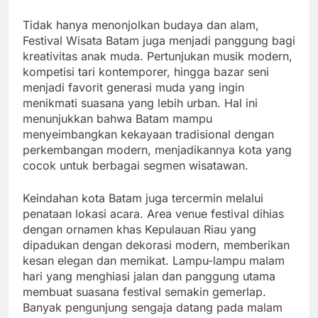
Tidak hanya menonjolkan budaya dan alam,
Festival Wisata Batam juga menjadi panggung bagi
kreativitas anak muda. Pertunjukan musik modern,
kompetisi tari kontemporer, hingga bazar seni
menjadi favorit generasi muda yang ingin
menikmati suasana yang lebih urban. Hal ini
menunjukkan bahwa Batam mampu
menyeimbangkan kekayaan tradisional dengan
perkembangan modern, menjadikannya kota yang
cocok untuk berbagai segmen wisatawan.
Keindahan kota Batam juga tercermin melalui
penataan lokasi acara. Area venue festival dihias
dengan ornamen khas Kepulauan Riau yang
dipadukan dengan dekorasi modern, memberikan
kesan elegan dan memikat. Lampu-lampu malam
hari yang menghiasi jalan dan panggung utama
membuat suasana festival semakin gemerlap.
Banyak pengunjung sengaja datang pada malam