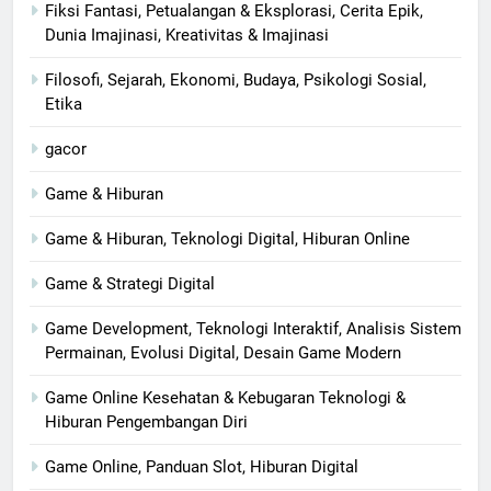
Fiksi Fantasi, Petualangan & Eksplorasi, Cerita Epik,
Dunia Imajinasi, Kreativitas & Imajinasi
Filosofi, Sejarah, Ekonomi, Budaya, Psikologi Sosial,
Etika
gacor
Game & Hiburan
Game & Hiburan, Teknologi Digital, Hiburan Online
Game & Strategi Digital
Game Development, Teknologi Interaktif, Analisis Sistem
Permainan, Evolusi Digital, Desain Game Modern
Game Online Kesehatan & Kebugaran Teknologi &
Hiburan Pengembangan Diri
Game Online, Panduan Slot, Hiburan Digital