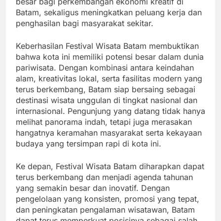
besar bagi perkembangan ekonomi kreatif di
Batam, sekaligus meningkatkan peluang kerja dan
penghasilan bagi masyarakat sekitar.
Keberhasilan Festival Wisata Batam membuktikan
bahwa kota ini memiliki potensi besar dalam dunia
pariwisata. Dengan kombinasi antara keindahan
alam, kreativitas lokal, serta fasilitas modern yang
terus berkembang, Batam siap bersaing sebagai
destinasi wisata unggulan di tingkat nasional dan
internasional. Pengunjung yang datang tidak hanya
melihat panorama indah, tetapi juga merasakan
hangatnya keramahan masyarakat serta kekayaan
budaya yang tersimpan rapi di kota ini.
Ke depan, Festival Wisata Batam diharapkan dapat
terus berkembang dan menjadi agenda tahunan
yang semakin besar dan inovatif. Dengan
pengelolaan yang konsisten, promosi yang tepat,
dan peningkatan pengalaman wisatawan, Batam
dapat terus memperkuat posisinya sebagai salah