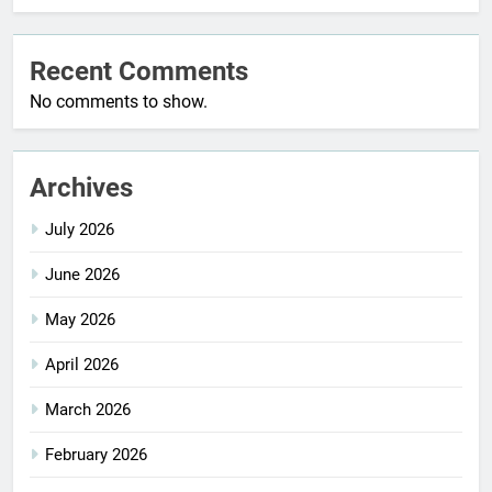
Recent Comments
No comments to show.
Archives
July 2026
June 2026
May 2026
April 2026
March 2026
February 2026