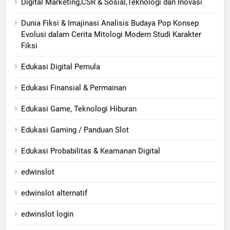
Digital Marketing,CSR & Sosial,Teknologi dan Inovasi
Dunia Fiksi & Imajinasi Analisis Budaya Pop Konsep
Evolusi dalam Cerita Mitologi Modern Studi Karakter
Fiksi
Edukasi Digital Pemula
Edukasi Finansial & Permainan
Edukasi Game, Teknologi Hiburan
Edukasi Gaming / Panduan Slot
Edukasi Probabilitas & Keamanan Digital
edwinslot
edwinslot alternatif
edwinslot login