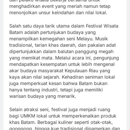
menghadirkan event yang meriah namun tetap
menonjolkan unsur keindahan dan nilai lokal.
Salah satu daya tarik utama dalam Festival Wisata
Batam adalah pertunjukan budaya yang
menampilkan kemegahan seni Melayu. Musik
tradisional, tarian khas daerah, dan pakaian adat
dipertunjukkan dalam balutan panggung megah
yang memikat mata. Melalui acara ini, pengunjung
mendapatkan kesempatan untuk lebih mengenal
akar budaya masyarakat Kepulauan Riau yang
kaya akan nilai sejarah. Kehadiran seniman lokal
juga memperkuat kesan bahwa Batam bukan
hanya tentang industri, tetapi juga memiliki
warisan budaya yang menarik.
Selain atraksi seni, festival juga menjadi ruang
bagi UMKM lokal untuk memperkenalkan produk
khas Batam. Berbagai kuliner seperti otak-otak,
gonggong, hingga kue tradisional dipamerkan dan