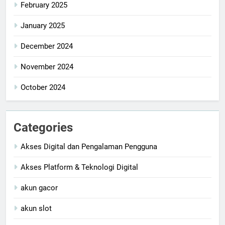
February 2025
January 2025
December 2024
November 2024
October 2024
Categories
Akses Digital dan Pengalaman Pengguna
Akses Platform & Teknologi Digital
akun gacor
akun slot