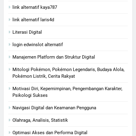
link alternatif kaya787
link alternatif laris4d
Literasi Digital
login edwinslot alternatif
Manajemen Platform dan Struktur Digital
Mitologi Pokémon, Pokémon Legendaris, Budaya Alola,
Pokémon Listrik, Cerita Rakyat
Motivasi Diri, Kepemimpinan, Pengembangan Karakter,
Psikologi Sukses
Navigasi Digital dan Keamanan Pengguna
Olahraga, Analisis, Statistik
Optimasi Akses dan Performa Digital