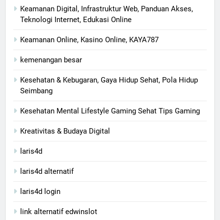
Keamanan Digital, Infrastruktur Web, Panduan Akses,
Teknologi Internet, Edukasi Online
Keamanan Online, Kasino Online, KAYA787
kemenangan besar
Kesehatan & Kebugaran, Gaya Hidup Sehat, Pola Hidup
Seimbang
Kesehatan Mental Lifestyle Gaming Sehat Tips Gaming
Kreativitas & Budaya Digital
laris4d
laris4d alternatif
laris4d login
link alternatif edwinslot