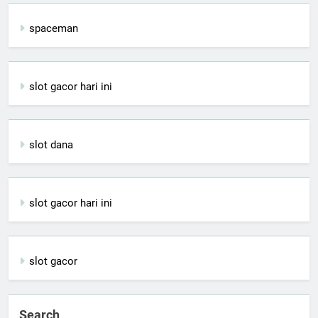
spaceman
slot gacor hari ini
slot dana
slot gacor hari ini
slot gacor
Search