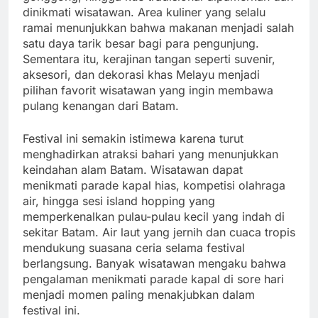
dinikmati wisatawan. Area kuliner yang selalu
ramai menunjukkan bahwa makanan menjadi salah
satu daya tarik besar bagi para pengunjung.
Sementara itu, kerajinan tangan seperti suvenir,
aksesori, dan dekorasi khas Melayu menjadi
pilihan favorit wisatawan yang ingin membawa
pulang kenangan dari Batam.
Festival ini semakin istimewa karena turut
menghadirkan atraksi bahari yang menunjukkan
keindahan alam Batam. Wisatawan dapat
menikmati parade kapal hias, kompetisi olahraga
air, hingga sesi island hopping yang
memperkenalkan pulau-pulau kecil yang indah di
sekitar Batam. Air laut yang jernih dan cuaca tropis
mendukung suasana ceria selama festival
berlangsung. Banyak wisatawan mengaku bahwa
pengalaman menikmati parade kapal di sore hari
menjadi momen paling menakjubkan dalam
festival ini.