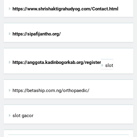
https://www.shrishaktigrahudyog.com/Contact.html
https://sipafijantho.org/
https://anggota.kadinbogorkab.org/register
slot
https://betaship.com.ng/orthopaedic/
slot gacor