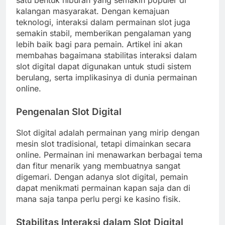
kalangan masyarakat. Dengan kemajuan
teknologi, interaksi dalam permainan slot juga
semakin stabil, memberikan pengalaman yang
lebih baik bagi para pemain. Artikel ini akan
membahas bagaimana stabilitas interaksi dalam
slot digital dapat digunakan untuk studi sistem
berulang, serta implikasinya di dunia permainan
online.
Pengenalan Slot Digital
Slot digital adalah permainan yang mirip dengan
mesin slot tradisional, tetapi dimainkan secara
online. Permainan ini menawarkan berbagai tema
dan fitur menarik yang membuatnya sangat
digemari. Dengan adanya slot digital, pemain
dapat menikmati permainan kapan saja dan di
mana saja tanpa perlu pergi ke kasino fisik.
Stabilitas Interaksi dalam Slot Digital