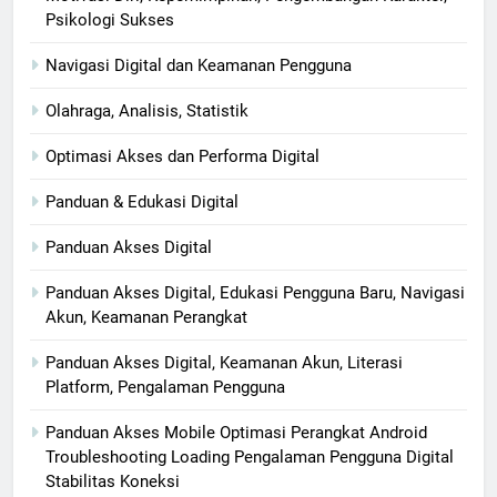
Psikologi Sukses
Navigasi Digital dan Keamanan Pengguna
Olahraga, Analisis, Statistik
Optimasi Akses dan Performa Digital
Panduan & Edukasi Digital
Panduan Akses Digital
Panduan Akses Digital, Edukasi Pengguna Baru, Navigasi
Akun, Keamanan Perangkat
Panduan Akses Digital, Keamanan Akun, Literasi
Platform, Pengalaman Pengguna
Panduan Akses Mobile Optimasi Perangkat Android
Troubleshooting Loading Pengalaman Pengguna Digital
Stabilitas Koneksi