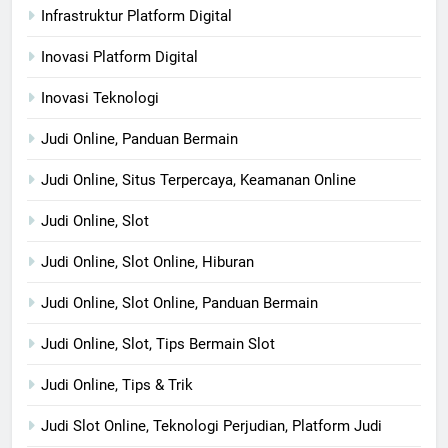
Infrastruktur Platform Digital
Inovasi Platform Digital
Inovasi Teknologi
Judi Online, Panduan Bermain
Judi Online, Situs Terpercaya, Keamanan Online
Judi Online, Slot
Judi Online, Slot Online, Hiburan
Judi Online, Slot Online, Panduan Bermain
Judi Online, Slot, Tips Bermain Slot
Judi Online, Tips & Trik
Judi Slot Online, Teknologi Perjudian, Platform Judi