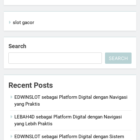
slot gacor
Search
SEARCH
Recent Posts
EDWINSLOT sebagai Platform Digital dengan Navigasi
yang Praktis
LEBAH4D sebagai Platform Digital dengan Navigasi
yang Lebih Praktis
EDWINSLOT sebagai Platform Digital dengan Sistem