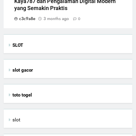
Kaya787 dan Pengalaman Digital Modern
yang Semakin Praktis
c3c9a8e
3 months ago
0
SLOT
slot gacor
toto togel
slot