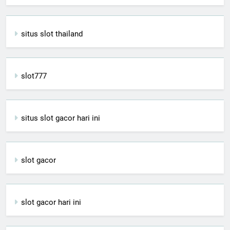
situs slot thailand
slot777
situs slot gacor hari ini
slot gacor
slot gacor hari ini