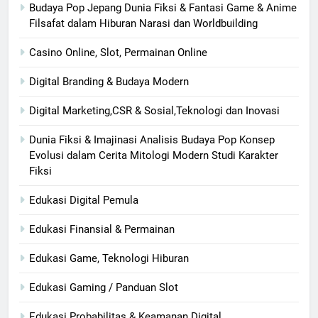
Budaya Pop Jepang Dunia Fiksi & Fantasi Game & Anime
Filsafat dalam Hiburan Narasi dan Worldbuilding
Casino Online, Slot, Permainan Online
Digital Branding & Budaya Modern
Digital Marketing,CSR & Sosial,Teknologi dan Inovasi
Dunia Fiksi & Imajinasi Analisis Budaya Pop Konsep
Evolusi dalam Cerita Mitologi Modern Studi Karakter
Fiksi
Edukasi Digital Pemula
Edukasi Finansial & Permainan
Edukasi Game, Teknologi Hiburan
Edukasi Gaming / Panduan Slot
Edukasi Probabilitas & Keamanan Digital