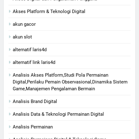
Akses Platform & Teknologi Digital
akun gacor
akun slot
alternatif laris4d
alternatif link laris4d
Analisis Akses Platform,Studi Pola Permainan
Digital,Perilaku Pemain Observasional,Dinamika Sistem
Game,Manajemen Pengalaman Bermain
Analisis Brand Digital
Analisis Data & Teknologi Permainan Digital
Analisis Permainan