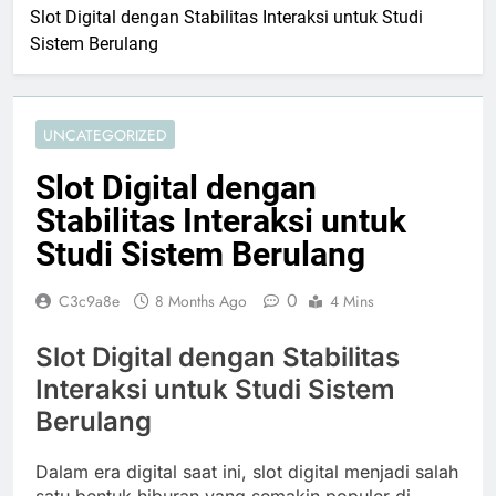
Slot Digital dengan Stabilitas Interaksi untuk Studi
Sistem Berulang
UNCATEGORIZED
Slot Digital dengan
Stabilitas Interaksi untuk
Studi Sistem Berulang
0
C3c9a8e
8 Months Ago
4 Mins
Slot Digital dengan Stabilitas
Interaksi untuk Studi Sistem
Berulang
Dalam era digital saat ini, slot digital menjadi salah
satu bentuk hiburan yang semakin populer di