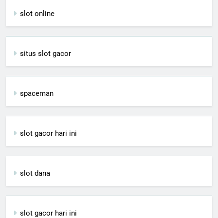
slot online
situs slot gacor
spaceman
slot gacor hari ini
slot dana
slot gacor hari ini