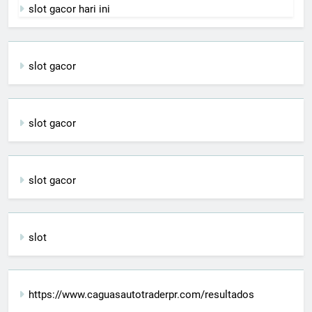
slot gacor hari ini
slot gacor
slot gacor
slot gacor
slot
https://www.caguasautotraderpr.com/resultados