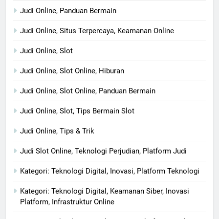
Judi Online, Panduan Bermain
Judi Online, Situs Terpercaya, Keamanan Online
Judi Online, Slot
Judi Online, Slot Online, Hiburan
Judi Online, Slot Online, Panduan Bermain
Judi Online, Slot, Tips Bermain Slot
Judi Online, Tips & Trik
Judi Slot Online, Teknologi Perjudian, Platform Judi
Kategori: Teknologi Digital, Inovasi, Platform Teknologi
Kategori: Teknologi Digital, Keamanan Siber, Inovasi
Platform, Infrastruktur Online