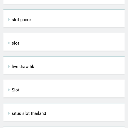
slot gacor
slot
live draw hk
Slot
situs slot thailand