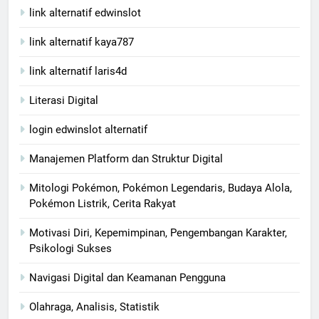
link alternatif edwinslot
link alternatif kaya787
link alternatif laris4d
Literasi Digital
login edwinslot alternatif
Manajemen Platform dan Struktur Digital
Mitologi Pokémon, Pokémon Legendaris, Budaya Alola,
Pokémon Listrik, Cerita Rakyat
Motivasi Diri, Kepemimpinan, Pengembangan Karakter,
Psikologi Sukses
Navigasi Digital dan Keamanan Pengguna
Olahraga, Analisis, Statistik