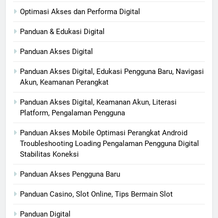
Optimasi Akses dan Performa Digital
Panduan & Edukasi Digital
Panduan Akses Digital
Panduan Akses Digital, Edukasi Pengguna Baru, Navigasi
Akun, Keamanan Perangkat
Panduan Akses Digital, Keamanan Akun, Literasi
Platform, Pengalaman Pengguna
Panduan Akses Mobile Optimasi Perangkat Android
Troubleshooting Loading Pengalaman Pengguna Digital
Stabilitas Koneksi
Panduan Akses Pengguna Baru
Panduan Casino, Slot Online, Tips Bermain Slot
Panduan Digital