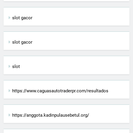
slot gacor
slot gacor
slot
https://www.caguasautotraderpr.com/resultados
https://anggota.kadinpulausebetul.org/