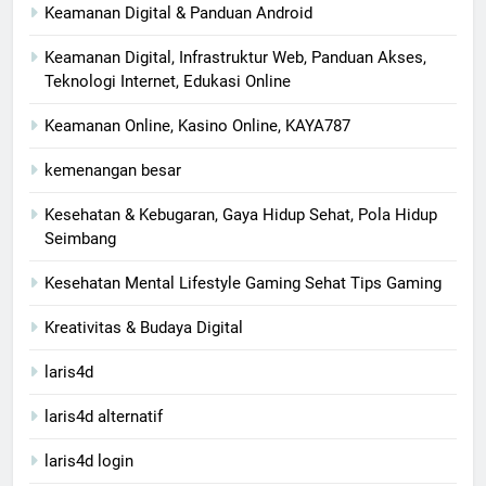
Keamanan Digital & Panduan Android
Keamanan Digital, Infrastruktur Web, Panduan Akses,
Teknologi Internet, Edukasi Online
Keamanan Online, Kasino Online, KAYA787
kemenangan besar
Kesehatan & Kebugaran, Gaya Hidup Sehat, Pola Hidup
Seimbang
Kesehatan Mental Lifestyle Gaming Sehat Tips Gaming
Kreativitas & Budaya Digital
laris4d
laris4d alternatif
laris4d login