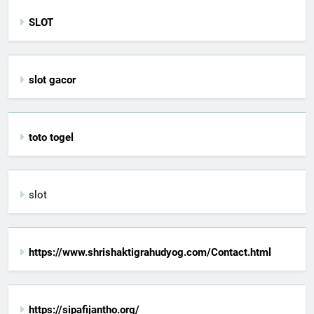
SLOT
slot gacor
toto togel
slot
https://www.shrishaktigrahudyog.com/Contact.html
https://sipafijantho.org/