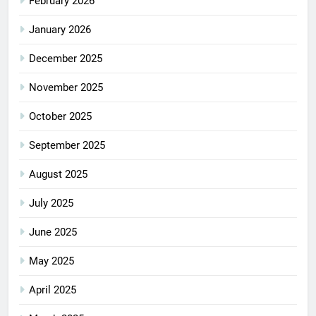
February 2026
January 2026
December 2025
November 2025
October 2025
September 2025
August 2025
July 2025
June 2025
May 2025
April 2025