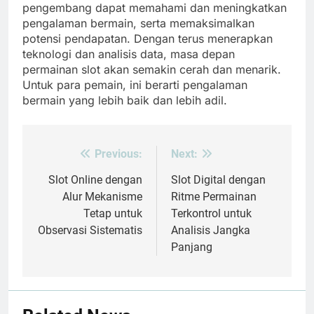
pengembang dapat memahami dan meningkatkan
pengalaman bermain, serta memaksimalkan
potensi pendapatan. Dengan terus menerapkan
teknologi dan analisis data, masa depan
permainan slot akan semakin cerah dan menarik.
Untuk para pemain, ini berarti pengalaman
bermain yang lebih baik dan lebih adil.
Previous:
Next:
Post
navigation
Slot Online dengan
Slot Digital dengan
Alur Mekanisme
Ritme Permainan
Tetap untuk
Terkontrol untuk
Observasi Sistematis
Analisis Jangka
Panjang