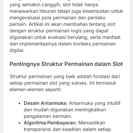
yang semakin canggih, slot tidak hanya
menawarkan hiburan tetapi juga kesempatan untuk
mengevaluasi pola permainan dan perilaku
pemain. Artikel ini akan membahas tentang slot
dengan struktur permainan logis yang dapat
digunakan untuk evaluasi berulang, serta manfaat
dan implementasinya dalam konteks permainan
digital.
Pentingnya Struktur Permainan dalam Slot
Struktur permainan yang baik adalah fondasi dari
setiap permainan slot yang sukses. Ini termasuk
elemen-elemen seperti:
Desain Antarmuka:
Antarmuka yang intuitif
dan mudah digunakan meningkatkan
pengalaman bermain.
Algoritma Pembayaran:
Memastikan
transparansi dan keadilan dalam setiap