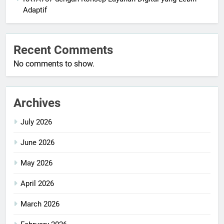
Adaptif
Recent Comments
No comments to show.
Archives
July 2026
June 2026
May 2026
April 2026
March 2026