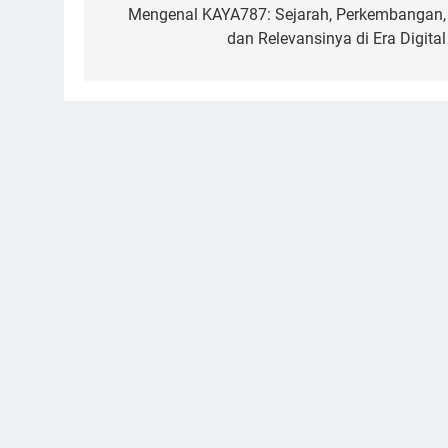
navigation
Mengenal KAYA787: Sejarah, Perkembangan,
dan Relevansinya di Era Digital