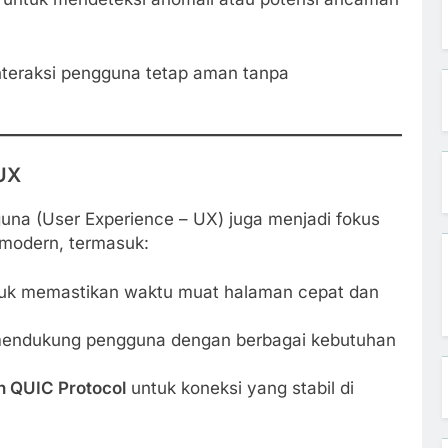
nteraksi pengguna tetap aman tanpa
UX
una (User Experience – UX) juga menjadi fokus
modern, termasuk:
uk memastikan waktu muat halaman cepat dan
endukung pengguna dengan berbagai kebutuhan
 QUIC Protocol
untuk koneksi yang stabil di