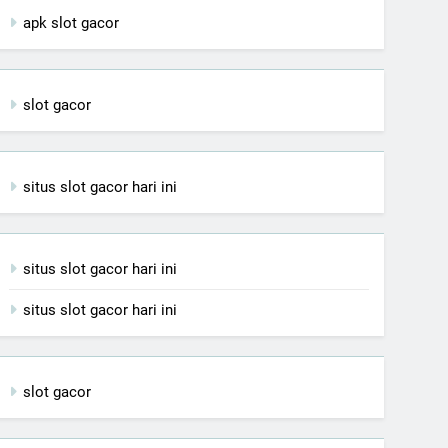
apk slot gacor
slot gacor
situs slot gacor hari ini
situs slot gacor hari ini
situs slot gacor hari ini
slot gacor