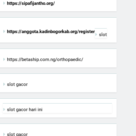
https://sipafijantho.org/
https://anggota.kadinbogorkab.org/register
slot
https://betaship.com.ng/orthopaedic/
slot gacor
slot gacor hari ini
slot gacor