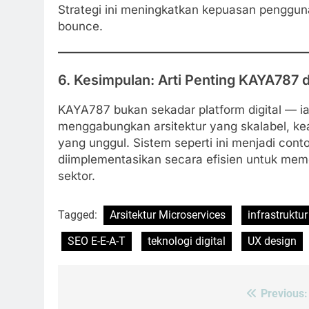
Strategi ini meningkatkan kepuasan pengguna
bounce.
6. Kesimpulan: Arti Penting KAYA787 di
KAYA787 bukan sekadar platform digital — 
menggabungkan arsitektur yang skalabel, k
yang unggul. Sistem seperti ini menjadi con
diimplementasikan secara efisien untuk mem
sektor.
Tagged:
Arsitektur Microservices
infrastruktur
SEO E-E-A-T
teknologi digital
UX design
Previous:
Post