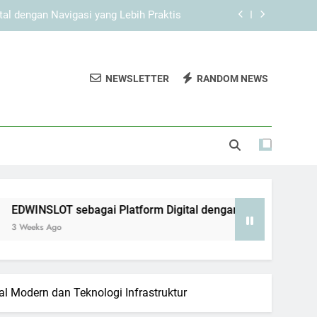
al dengan Navigasi yang Lebih Praktis
dengan Sistem yang Lebih Terorganisir
dengan Sistem yang Lebih Terorganisir
NEWSLETTER
RANDOM NEWS
Digital dengan Navigasi yang Praktis
sey Dengan Atraksi Yang Menyenangkan.
al dengan Navigasi yang Lebih Praktis
dengan Sistem yang Lebih Terorganisir
dengan Sistem yang Lebih Terorganisir
 sebagai Platform Digital dengan Sistem yang Lebih Terorga
l Modern dan Teknologi Infrastruktur