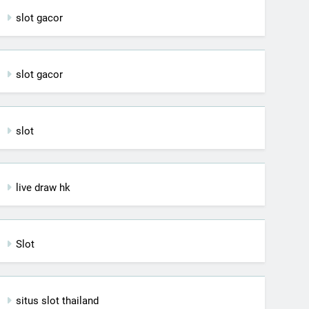
slot gacor
slot gacor
slot
live draw hk
Slot
situs slot thailand