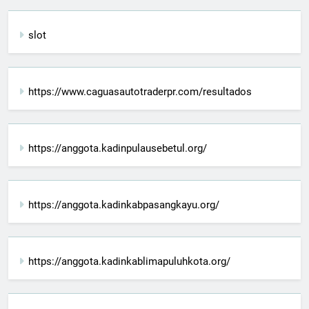
slot
https://www.caguasautotraderpr.com/resultados
https://anggota.kadinpulausebetul.org/
https://anggota.kadinkabpasangkayu.org/
https://anggota.kadinkablimapuluhkota.org/