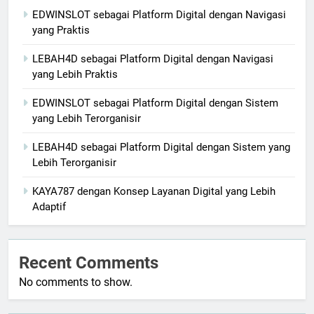
EDWINSLOT sebagai Platform Digital dengan Navigasi
yang Praktis
LEBAH4D sebagai Platform Digital dengan Navigasi
yang Lebih Praktis
EDWINSLOT sebagai Platform Digital dengan Sistem
yang Lebih Terorganisir
LEBAH4D sebagai Platform Digital dengan Sistem yang
Lebih Terorganisir
KAYA787 dengan Konsep Layanan Digital yang Lebih
Adaptif
Recent Comments
No comments to show.