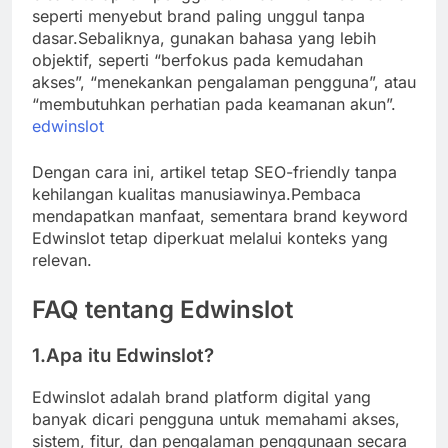
seperti menyebut brand paling unggul tanpa
dasar.Sebaliknya, gunakan bahasa yang lebih
objektif, seperti “berfokus pada kemudahan
akses”, “menekankan pengalaman pengguna”, atau
“membutuhkan perhatian pada keamanan akun”.
edwinslot
Dengan cara ini, artikel tetap SEO-friendly tanpa
kehilangan kualitas manusiawinya.Pembaca
mendapatkan manfaat, sementara brand keyword
Edwinslot tetap diperkuat melalui konteks yang
relevan.
FAQ tentang Edwinslot
1.Apa itu Edwinslot?
Edwinslot adalah brand platform digital yang
banyak dicari pengguna untuk memahami akses,
sistem, fitur, dan pengalaman penggunaan secara