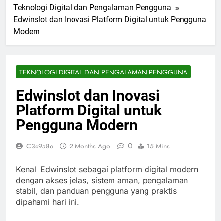
Teknologi Digital dan Pengalaman Pengguna
Edwinslot dan Inovasi Platform Digital untuk Pengguna
Modern
TEKNOLOGI DIGITAL DAN PENGALAMAN PENGGUNA
Edwinslot dan Inovasi
Platform Digital untuk
Pengguna Modern
0
C3c9a8e
2 Months Ago
15 Mins
Kenali Edwinslot sebagai platform digital modern
dengan akses jelas, sistem aman, pengalaman
stabil, dan panduan pengguna yang praktis
dipahami hari ini.