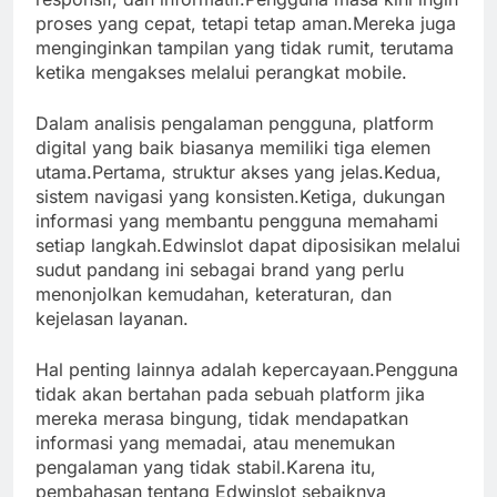
proses yang cepat, tetapi tetap aman.Mereka juga
menginginkan tampilan yang tidak rumit, terutama
ketika mengakses melalui perangkat mobile.
Dalam analisis pengalaman pengguna, platform
digital yang baik biasanya memiliki tiga elemen
utama.Pertama, struktur akses yang jelas.Kedua,
sistem navigasi yang konsisten.Ketiga, dukungan
informasi yang membantu pengguna memahami
setiap langkah.Edwin­s­lot dapat diposisikan melalui
sudut pandang ini sebagai brand yang perlu
menonjolkan kemudahan, keteraturan, dan
kejelasan layanan.
Hal penting lainnya adalah kepercayaan.Pengguna
tidak akan bertahan pada sebuah platform jika
mereka merasa bingung, tidak mendapatkan
informasi yang memadai, atau menemukan
pengalaman yang tidak stabil.Karena itu,
pembahasan tentang Edwinslot sebaiknya