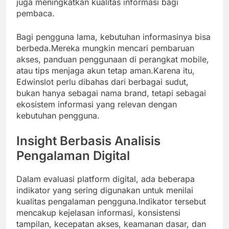
juga meningkatkan kualitas informasi bagi
pembaca.
Bagi pengguna lama, kebutuhan informasinya bisa
berbeda.Mereka mungkin mencari pembaruan
akses, panduan penggunaan di perangkat mobile,
atau tips menjaga akun tetap aman.Karena itu,
Edwinslot perlu dibahas dari berbagai sudut,
bukan hanya sebagai nama brand, tetapi sebagai
ekosistem informasi yang relevan dengan
kebutuhan pengguna.
Insight Berbasis Analisis
Pengalaman Digital
Dalam evaluasi platform digital, ada beberapa
indikator yang sering digunakan untuk menilai
kualitas pengalaman pengguna.Indikator tersebut
mencakup kejelasan informasi, konsistensi
tampilan, kecepatan akses, keamanan dasar, dan