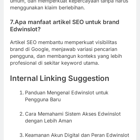
umum, dan memperkuat kepercayaan tanpa harus
menggunakan klaim berlebihan.
7.Apa manfaat artikel SEO untuk brand
Edwinslot?
Artikel SEO membantu memperkuat visibilitas
brand di Google, menjawab variasi pencarian
pengguna, dan membangun konteks yang lebih
profesional di sekitar keyword utama.
Internal Linking Suggestion
Panduan Mengenal Edwinslot untuk
Pengguna Baru
Cara Memahami Sistem Akses Edwinslot
dengan Lebih Aman
Keamanan Akun Digital dan Peran Edwinslot