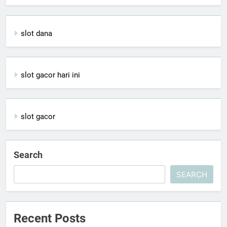
slot dana
slot gacor hari ini
slot gacor
Search
SEARCH
Recent Posts