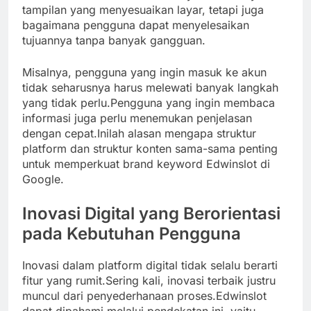
tampilan yang menyesuaikan layar, tetapi juga
bagaimana pengguna dapat menyelesaikan
tujuannya tanpa banyak gangguan.
Misalnya, pengguna yang ingin masuk ke akun
tidak seharusnya harus melewati banyak langkah
yang tidak perlu.Pengguna yang ingin membaca
informasi juga perlu menemukan penjelasan
dengan cepat.Inilah alasan mengapa struktur
platform dan struktur konten sama-sama penting
untuk memperkuat brand keyword Edwinslot di
Google.
Inovasi Digital yang Berorientasi
pada Kebutuhan Pengguna
Inovasi dalam platform digital tidak selalu berarti
fitur yang rumit.Sering kali, inovasi terbaik justru
muncul dari penyederhanaan proses.Edwin­s­lot