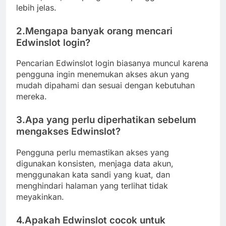
lebih jelas.
2.Mengapa banyak orang mencari
Edwinslot login?
Pencarian Edwinslot login biasanya muncul karena
pengguna ingin menemukan akses akun yang
mudah dipahami dan sesuai dengan kebutuhan
mereka.
3.Apa yang perlu diperhatikan sebelum
mengakses Edwinslot?
Pengguna perlu memastikan akses yang
digunakan konsisten, menjaga data akun,
menggunakan kata sandi yang kuat, dan
menghindari halaman yang terlihat tidak
meyakinkan.
4.Apakah Edwinslot cocok untuk