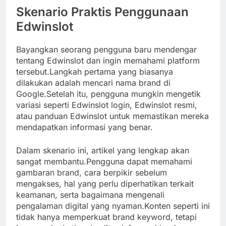
Skenario Praktis Penggunaan
Edwinslot
Bayangkan seorang pengguna baru mendengar
tentang Edwinslot dan ingin memahami platform
tersebut.Langkah pertama yang biasanya
dilakukan adalah mencari nama brand di
Google.Setelah itu, pengguna mungkin mengetik
variasi seperti Edwinslot login, Edwinslot resmi,
atau panduan Edwinslot untuk memastikan mereka
mendapatkan informasi yang benar.
Dalam skenario ini, artikel yang lengkap akan
sangat membantu.Pengguna dapat memahami
gambaran brand, cara berpikir sebelum
mengakses, hal yang perlu diperhatikan terkait
keamanan, serta bagaimana mengenali
pengalaman digital yang nyaman.Konten seperti ini
tidak hanya memperkuat brand keyword, tetapi