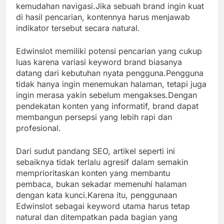
kemudahan navigasi.Jika sebuah brand ingin kuat
di hasil pencarian, kontennya harus menjawab
indikator tersebut secara natural.
Edwinslot memiliki potensi pencarian yang cukup
luas karena variasi keyword brand biasanya
datang dari kebutuhan nyata pengguna.Pengguna
tidak hanya ingin menemukan halaman, tetapi juga
ingin merasa yakin sebelum mengakses.Dengan
pendekatan konten yang informatif, brand dapat
membangun persepsi yang lebih rapi dan
profesional.
Dari sudut pandang SEO, artikel seperti ini
sebaiknya tidak terlalu agresif dalam semakin
memprioritaskan konten yang membantu
pembaca, bukan sekadar memenuhi halaman
dengan kata kunci.Karena itu, penggunaan
Edwinslot sebagai keyword utama harus tetap
natural dan ditempatkan pada bagian yang