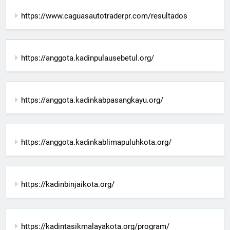
https://www.caguasautotraderpr.com/resultados
https://anggota.kadinpulausebetul.org/
https://anggota.kadinkabpasangkayu.org/
https://anggota.kadinkablimapuluhkota.org/
https://kadinbinjaikota.org/
https://kadintasikmalayakota.org/program/