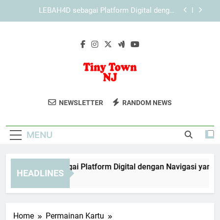
Skip
EDWINSLOT sebagai Platform Digital dengan
to
Sistem yang Lebih Terorganisir
content
LEBAH4D sebagai Platform Digital dengan Sistem
yang Lebih Terorganisir
EDWINSLOT sebagai Platform Digital dengan
Navigasi yang Praktis
LEBAH4D sebagai Platform Digital dengan
Navigasi yang Lebih Praktis
Tiny Town NJ
Nikmati Keseruan Di Tiny Town NJ,
EDWINSLOT sebagai Platform Digital dengan
NEWSLETTER
RANDOM NEWS
Sistem yang Lebih Terorganisir
Taman Hiburan Keluarga Di New Jersey
LEBAH4D sebagai Platform Digital dengan Sistem
Dengan Atraksi Yang Menyenangkan.
yang Lebih Terorganisir
MENU
WINSLOT sebagai Platform Digital dengan Navigasi yang Prakt
HEADLINES
eeks Ago
Home
Permainan Kartu