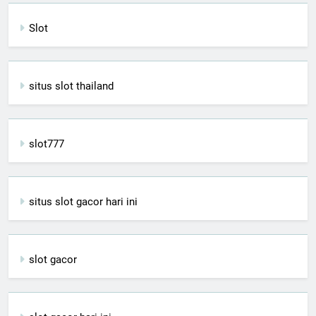
Slot
situs slot thailand
slot777
situs slot gacor hari ini
slot gacor