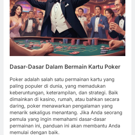
Dasar-Dasar Dalam Bermain Kartu Poker
Poker adalah salah satu permainan kartu yang
paling populer di dunia, yang memadukan
keberuntungan, keterampilan, dan strategi. Baik
dimainkan di kasino, rumah, atau bahkan secara
daring, poker menawarkan pengalaman yang
menarik sekaligus menantang. Jika Anda seorang
pemula yang ingin memahami dasar-dasar
permainan ini, panduan ini akan membantu Anda
memulai dengan baik.