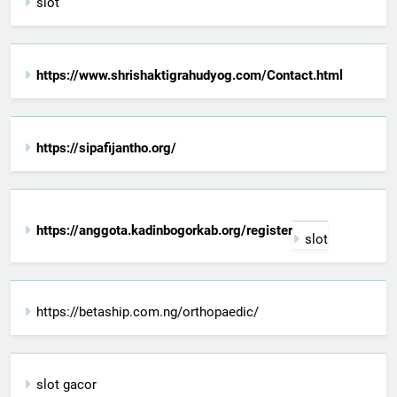
slot
https://www.shrishaktigrahudyog.com/Contact.html
https://sipafijantho.org/
https://anggota.kadinbogorkab.org/register
slot
https://betaship.com.ng/orthopaedic/
slot gacor