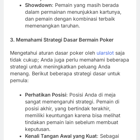
Showdown
: Pemain yang masih berada
dalam permainan menunjukkan kartunya,
dan pemain dengan kombinasi terbaik
memenangkan taruhan.
3.
Memahami Strategi Dasar Bermain Poker
Mengetahui aturan dasar poker oleh
ularslot
saja
tidak cukup; Anda juga perlu memahami beberapa
strategi untuk meningkatkan peluang Anda
menang. Berikut beberapa strategi dasar untuk
pemula:
Perhatikan Posisi
: Posisi Anda di meja
sangat memengaruhi strategi. Pemain di
posisi akhir, yang bertindak terakhir,
memiliki keuntungan karena bisa melihat
tindakan pemain lain sebelum membuat
keputusan.
Kenali Tangan Awal yang Kuat
: Sebagai