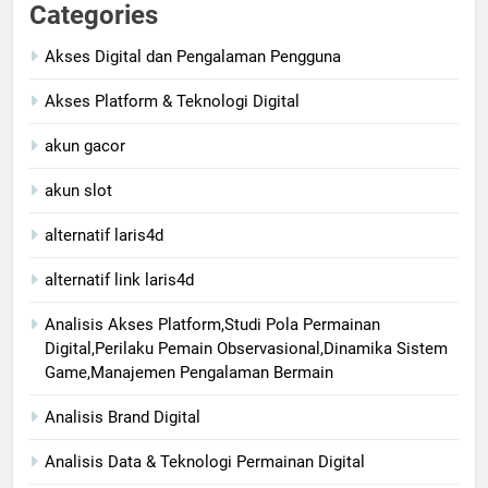
Categories
Akses Digital dan Pengalaman Pengguna
Akses Platform & Teknologi Digital
akun gacor
akun slot
alternatif laris4d
alternatif link laris4d
Analisis Akses Platform,Studi Pola Permainan
Digital,Perilaku Pemain Observasional,Dinamika Sistem
Game,Manajemen Pengalaman Bermain
Analisis Brand Digital
Analisis Data & Teknologi Permainan Digital