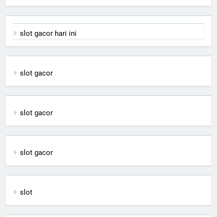
slot gacor hari ini
slot gacor
slot gacor
slot gacor
slot