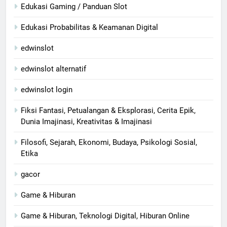
Edukasi Gaming / Panduan Slot
Edukasi Probabilitas & Keamanan Digital
edwinslot
edwinslot alternatif
edwinslot login
Fiksi Fantasi, Petualangan & Eksplorasi, Cerita Epik,
Dunia Imajinasi, Kreativitas & Imajinasi
Filosofi, Sejarah, Ekonomi, Budaya, Psikologi Sosial,
Etika
gacor
Game & Hiburan
Game & Hiburan, Teknologi Digital, Hiburan Online