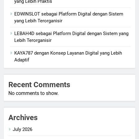
yang Lebih Praktis
EDWINSLOT sebagai Platform Digital dengan Sistem
yang Lebih Terorganisir
LEBAH4D sebagai Platform Digital dengan Sistem yang
Lebih Terorganisir
KAYA787 dengan Konsep Layanan Digital yang Lebih
Adaptif
Recent Comments
No comments to show.
Archives
July 2026