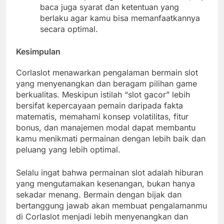
baca juga syarat dan ketentuan yang
berlaku agar kamu bisa memanfaatkannya
secara optimal.
Kesimpulan
Corlaslot menawarkan pengalaman bermain slot
yang menyenangkan dan beragam pilihan game
berkualitas. Meskipun istilah “slot gacor” lebih
bersifat kepercayaan pemain daripada fakta
matematis, memahami konsep volatilitas, fitur
bonus, dan manajemen modal dapat membantu
kamu menikmati permainan dengan lebih baik dan
peluang yang lebih optimal.
Selalu ingat bahwa permainan slot adalah hiburan
yang mengutamakan kesenangan, bukan hanya
sekadar menang. Bermain dengan bijak dan
bertanggung jawab akan membuat pengalamanmu
di Corlaslot menjadi lebih menyenangkan dan