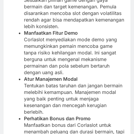
Sesuaikan pilihan game dengan gaya
bermain dan target kemenangan. Pemula
disarankan mencoba slot dengan volatilitas
rendah agar bisa mendapatkan kemenangan
lebih konsisten.
Manfaatkan Fitur Demo
Corlaslot menyediakan mode demo yang
memungkinkan pemain mencoba game
tanpa risiko kehilangan modal. Ini sangat
berguna untuk mengenal mekanisme
permainan dan pola sebelum bertaruh
dengan uang asli.
Atur Manajemen Modal
Tentukan batas taruhan dan jangan bermain
melebihi kemampuan. Manajemen modal
yang baik penting untuk menjaga
kesenangan dan mencegah kerugian
berlebih.
Perhatikan Bonus dan Promo
Manfaatkan bonus dari Corlaslot untuk
menambah peluang dan durasi bermain, tapi