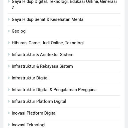
Gaya Hidup Digital, Teknologi, Edukasi Online, Generasi
Z
Gaya Hidup Sehat & Kesehatan Mental
Geologi
Hiburan, Game, Judi Online, Teknologi
Infrastruktur & Arsitektur Sistem
Infrastruktur & Rekayasa Sistem
Infrastruktur Digital
Infrastruktur Digital & Pengalaman Pengguna
Infrastruktur Platform Digital
Inovasi Platform Digital
Inovasi Teknologi