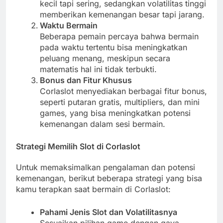
kecil tapi sering, sedangkan volatilitas tinggi
memberikan kemenangan besar tapi jarang.
Waktu Bermain
Beberapa pemain percaya bahwa bermain
pada waktu tertentu bisa meningkatkan
peluang menang, meskipun secara
matematis hal ini tidak terbukti.
Bonus dan Fitur Khusus
Corlaslot menyediakan berbagai fitur bonus,
seperti putaran gratis, multipliers, dan mini
games, yang bisa meningkatkan potensi
kemenangan dalam sesi bermain.
Strategi Memilih Slot di Corlaslot
Untuk memaksimalkan pengalaman dan potensi
kemenangan, berikut beberapa strategi yang bisa
kamu terapkan saat bermain di Corlaslot:
Pahami Jenis Slot dan Volatilitasnya