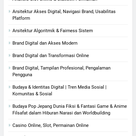
Arsitektur Akses Digital, Navigasi Brand, Usabilitas
Platform
Arsitektur Algoritmik & Fairness Sistem
Brand Digital dan Akses Modern
Brand Digital dan Transformasi Online
Brand Digital, Tampilan Profesional, Pengalaman
Pengguna
Budaya & Identitas Digital | Tren Media Sosial |
Komunitas & Sosial
Budaya Pop Jepang Dunia Fiksi & Fantasi Game & Anime
Filsafat dalam Hiburan Narasi dan Worldbuilding
Casino Online, Slot, Permainan Online