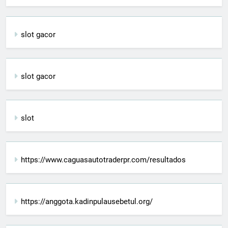
slot gacor
slot gacor
slot
https://www.caguasautotraderpr.com/resultados
https://anggota.kadinpulausebetul.org/