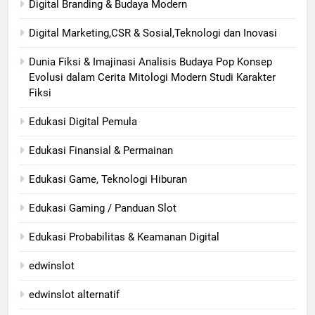
Digital Branding & Budaya Modern
Digital Marketing,CSR & Sosial,Teknologi dan Inovasi
Dunia Fiksi & Imajinasi Analisis Budaya Pop Konsep
Evolusi dalam Cerita Mitologi Modern Studi Karakter
Fiksi
Edukasi Digital Pemula
Edukasi Finansial & Permainan
Edukasi Game, Teknologi Hiburan
Edukasi Gaming / Panduan Slot
Edukasi Probabilitas & Keamanan Digital
edwinslot
edwinslot alternatif