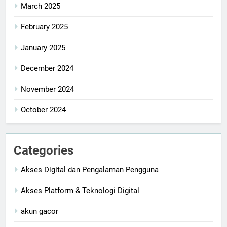
March 2025
February 2025
January 2025
December 2024
November 2024
October 2024
Categories
Akses Digital dan Pengalaman Pengguna
Akses Platform & Teknologi Digital
akun gacor