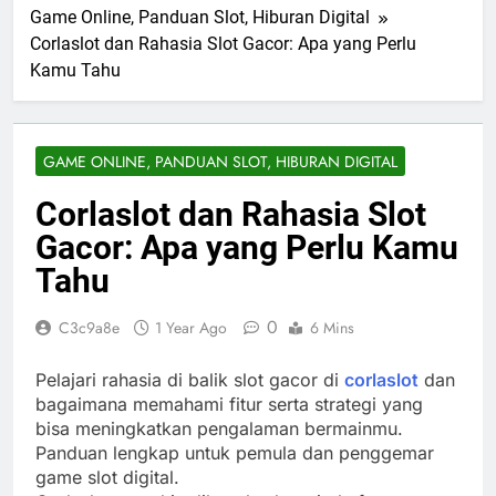
Game Online, Panduan Slot, Hiburan Digital
Corlaslot dan Rahasia Slot Gacor: Apa yang Perlu
Kamu Tahu
GAME ONLINE, PANDUAN SLOT, HIBURAN DIGITAL
Corlaslot dan Rahasia Slot
Gacor: Apa yang Perlu Kamu
Tahu
0
C3c9a8e
1 Year Ago
6 Mins
Pelajari rahasia di balik slot gacor di
corlaslot
dan
bagaimana memahami fitur serta strategi yang
bisa meningkatkan pengalaman bermainmu.
Panduan lengkap untuk pemula dan penggemar
game slot digital.