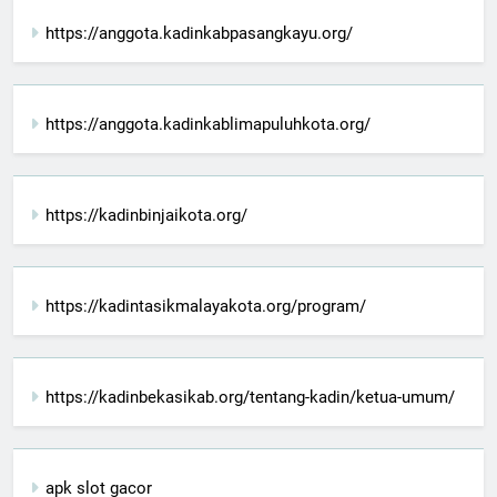
https://anggota.kadinkabpasangkayu.org/
https://anggota.kadinkablimapuluhkota.org/
https://kadinbinjaikota.org/
https://kadintasikmalayakota.org/program/
https://kadinbekasikab.org/tentang-kadin/ketua-umum/
apk slot gacor