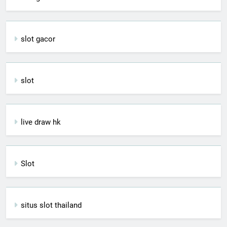
slot gacor
slot
live draw hk
Slot
situs slot thailand