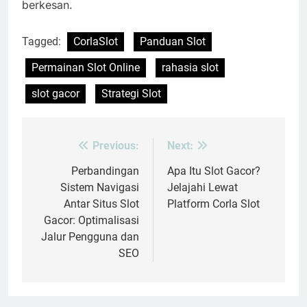
berkesan.
Tagged:
CorlaSlot
Panduan Slot
Permainan Slot Online
rahasia slot
slot gacor
Strategi Slot
Previous:
Next:
Post
navigation
Perbandingan
Apa Itu Slot Gacor?
Sistem Navigasi
Jelajahi Lewat
Antar Situs Slot
Platform Corla Slot
Gacor: Optimalisasi
Jalur Pengguna dan
SEO