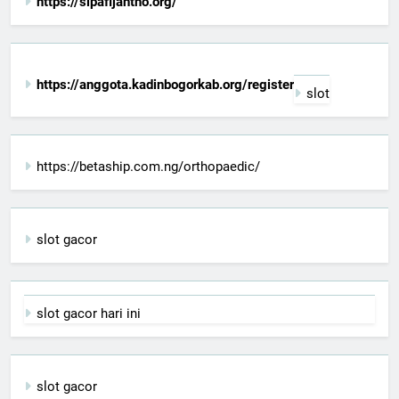
https://sipafijantho.org/
https://anggota.kadinbogorkab.org/register
slot
https://betaship.com.ng/orthopaedic/
slot gacor
slot gacor hari ini
slot gacor