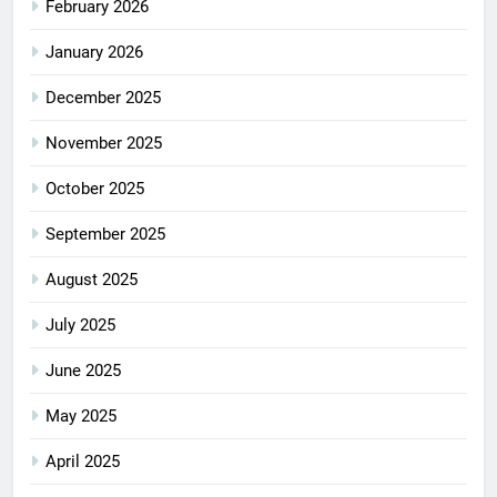
February 2026
January 2026
December 2025
November 2025
October 2025
September 2025
August 2025
July 2025
June 2025
May 2025
April 2025