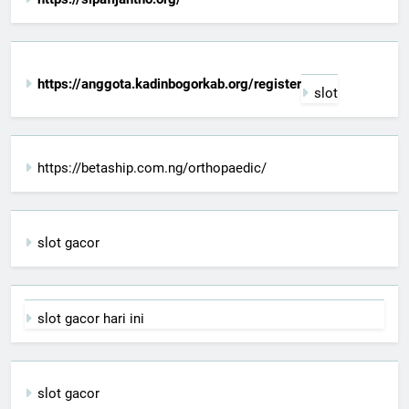
https://anggota.kadinbogorkab.org/register
slot
https://betaship.com.ng/orthopaedic/
slot gacor
slot gacor hari ini
slot gacor