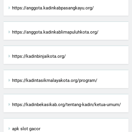
https://anggota.kadinkabpasangkayu.org/
https://anggota.kadinkablimapuluhkota.org/
https://kadinbinjaikota.org/
https://kadintasikmalayakota.org/program/
https://kadinbekasikab.org/tentang-kadin/ketua-umum/
apk slot gacor