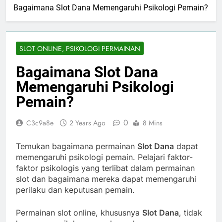
Bagaimana Slot Dana Memengaruhi Psikologi Pemain?
SLOT ONLINE, PSIKOLOGI PERMAINAN
Bagaimana Slot Dana
Memengaruhi Psikologi
Pemain?
0
C3c9a8e
2 Years Ago
8 Mins
Temukan bagaimana permainan
Slot Dana
dapat
memengaruhi psikologi pemain. Pelajari faktor-
faktor psikologis yang terlibat dalam permainan
slot dan bagaimana mereka dapat memengaruhi
perilaku dan keputusan pemain.
Permainan slot online, khususnya
Slot Dana
, tidak