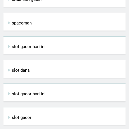
spaceman
slot gacor hari ini
slot dana
slot gacor hari ini
slot gacor