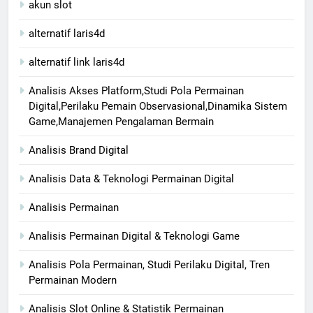
akun slot
alternatif laris4d
alternatif link laris4d
Analisis Akses Platform,Studi Pola Permainan
Digital,Perilaku Pemain Observasional,Dinamika Sistem
Game,Manajemen Pengalaman Bermain
Analisis Brand Digital
Analisis Data & Teknologi Permainan Digital
Analisis Permainan
Analisis Permainan Digital & Teknologi Game
Analisis Pola Permainan, Studi Perilaku Digital, Tren
Permainan Modern
Analisis Slot Online & Statistik Permainan