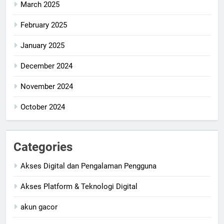
March 2025
February 2025
January 2025
December 2024
November 2024
October 2024
Categories
Akses Digital dan Pengalaman Pengguna
Akses Platform & Teknologi Digital
akun gacor