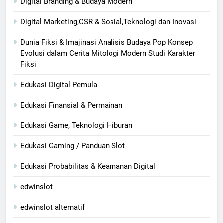
Digital Branding & Budaya Modern
Digital Marketing,CSR & Sosial,Teknologi dan Inovasi
Dunia Fiksi & Imajinasi Analisis Budaya Pop Konsep
Evolusi dalam Cerita Mitologi Modern Studi Karakter
Fiksi
Edukasi Digital Pemula
Edukasi Finansial & Permainan
Edukasi Game, Teknologi Hiburan
Edukasi Gaming / Panduan Slot
Edukasi Probabilitas & Keamanan Digital
edwinslot
edwinslot alternatif