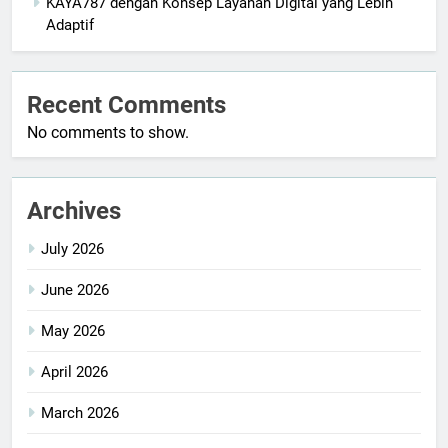
KAYA787 dengan Konsep Layanan Digital yang Lebih
Adaptif
Recent Comments
No comments to show.
Archives
July 2026
June 2026
May 2026
April 2026
March 2026