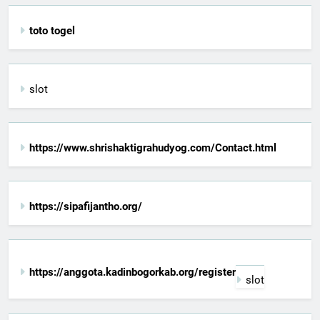
toto togel
slot
https://www.shrishaktigrahudyog.com/Contact.html
https://sipafijantho.org/
https://anggota.kadinbogorkab.org/register
slot