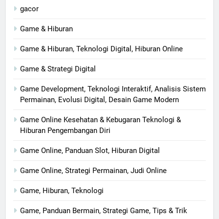
gacor
Game & Hiburan
Game & Hiburan, Teknologi Digital, Hiburan Online
Game & Strategi Digital
Game Development, Teknologi Interaktif, Analisis Sistem
Permainan, Evolusi Digital, Desain Game Modern
Game Online Kesehatan & Kebugaran Teknologi &
Hiburan Pengembangan Diri
Game Online, Panduan Slot, Hiburan Digital
Game Online, Strategi Permainan, Judi Online
Game, Hiburan, Teknologi
Game, Panduan Bermain, Strategi Game, Tips & Trik