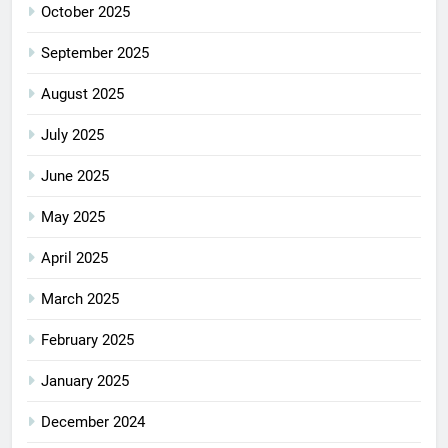
October 2025
September 2025
August 2025
July 2025
June 2025
May 2025
April 2025
March 2025
February 2025
January 2025
December 2024