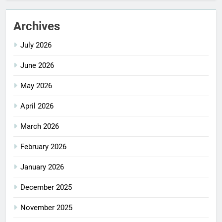
Archives
July 2026
June 2026
May 2026
April 2026
March 2026
February 2026
January 2026
December 2025
November 2025