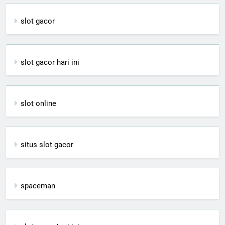
slot gacor
slot gacor hari ini
slot online
situs slot gacor
spaceman