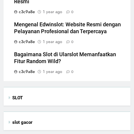
Resmi
c3c9a8e
1 year ago
0
Mengenal Edwinslot: Website Resmi dengan
Pelayanan Profesional dan Terpercaya
c3c9a8e
1 year ago
0
Bagaimana Slot di Ularslot Memanfaatkan
Fitur Random Wild?
c3c9a8e
1 year ago
0
SLOT
slot gacor