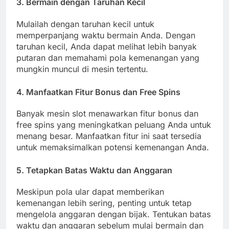
3. Bermain dengan Taruhan Kecil
Mulailah dengan taruhan kecil untuk
memperpanjang waktu bermain Anda. Dengan
taruhan kecil, Anda dapat melihat lebih banyak
putaran dan memahami pola kemenangan yang
mungkin muncul di mesin tertentu.
4. Manfaatkan Fitur Bonus dan Free Spins
Banyak mesin slot menawarkan fitur bonus dan
free spins yang meningkatkan peluang Anda untuk
menang besar. Manfaatkan fitur ini saat tersedia
untuk memaksimalkan potensi kemenangan Anda.
5. Tetapkan Batas Waktu dan Anggaran
Meskipun pola ular dapat memberikan
kemenangan lebih sering, penting untuk tetap
mengelola anggaran dengan bijak. Tentukan batas
waktu dan anggaran sebelum mulai bermain dan