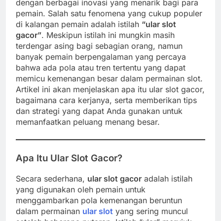
dengan berbagai inovasi yang menarik bagi para
pemain. Salah satu fenomena yang cukup populer
di kalangan pemain adalah istilah
“ular slot
gacor”
. Meskipun istilah ini mungkin masih
terdengar asing bagi sebagian orang, namun
banyak pemain berpengalaman yang percaya
bahwa ada pola atau tren tertentu yang dapat
memicu kemenangan besar dalam permainan slot.
Artikel ini akan menjelaskan apa itu ular slot gacor,
bagaimana cara kerjanya, serta memberikan tips
dan strategi yang dapat Anda gunakan untuk
memanfaatkan peluang menang besar.
Apa Itu Ular Slot Gacor?
Secara sederhana,
ular slot gacor
adalah istilah
yang digunakan oleh pemain untuk
menggambarkan pola kemenangan beruntun
dalam permainan
ular slot
yang sering muncul