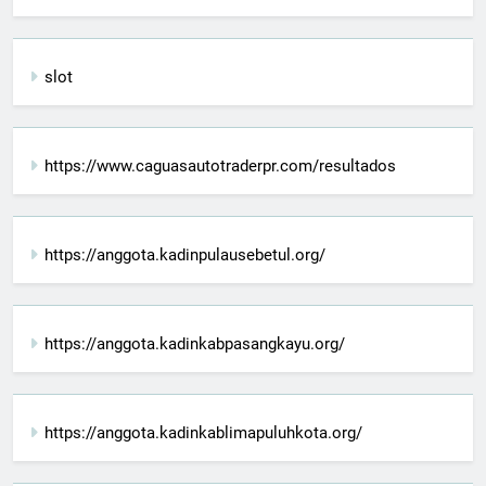
slot
https://www.caguasautotraderpr.com/resultados
https://anggota.kadinpulausebetul.org/
https://anggota.kadinkabpasangkayu.org/
https://anggota.kadinkablimapuluhkota.org/