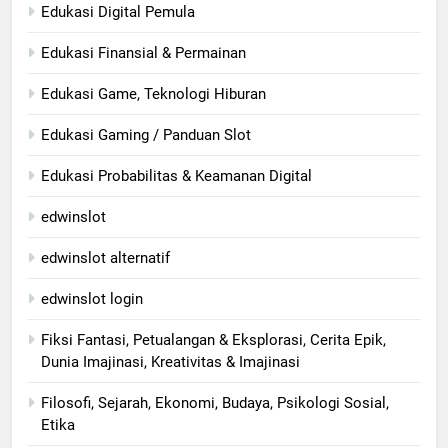
Edukasi Digital Pemula
Edukasi Finansial & Permainan
Edukasi Game, Teknologi Hiburan
Edukasi Gaming / Panduan Slot
Edukasi Probabilitas & Keamanan Digital
edwinslot
edwinslot alternatif
edwinslot login
Fiksi Fantasi, Petualangan & Eksplorasi, Cerita Epik,
Dunia Imajinasi, Kreativitas & Imajinasi
Filosofi, Sejarah, Ekonomi, Budaya, Psikologi Sosial,
Etika