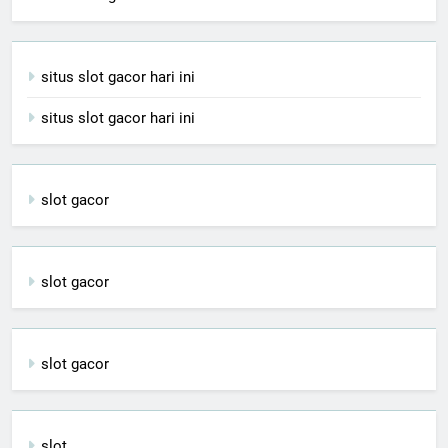
situs slot gacor hari ini
situs slot gacor hari ini
slot gacor
slot gacor
slot gacor
slot