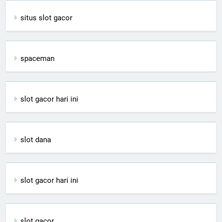
situs slot gacor
spaceman
slot gacor hari ini
slot dana
slot gacor hari ini
slot gacor