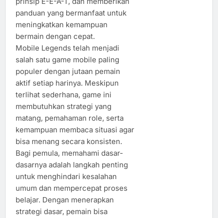
prinsip E-E-A-T, dan memberikan
panduan yang bermanfaat untuk
meningkatkan kemampuan
bermain dengan cepat.
Mobile Legends telah menjadi
salah satu game mobile paling
populer dengan jutaan pemain
aktif setiap harinya. Meskipun
terlihat sederhana, game ini
membutuhkan strategi yang
matang, pemahaman role, serta
kemampuan membaca situasi agar
bisa menang secara konsisten.
Bagi pemula, memahami dasar-
dasarnya adalah langkah penting
untuk menghindari kesalahan
umum dan mempercepat proses
belajar. Dengan menerapkan
strategi dasar, pemain bisa