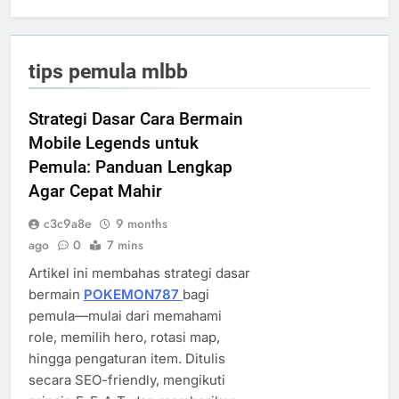
tips pemula mlbb
Strategi Dasar Cara Bermain
Mobile Legends untuk
Pemula: Panduan Lengkap
Agar Cepat Mahir
c3c9a8e
9 months
ago
0
7 mins
Artikel ini membahas strategi dasar
bermain
POKEMON787
bagi
pemula—mulai dari memahami
role, memilih hero, rotasi map,
hingga pengaturan item. Ditulis
secara SEO-friendly, mengikuti