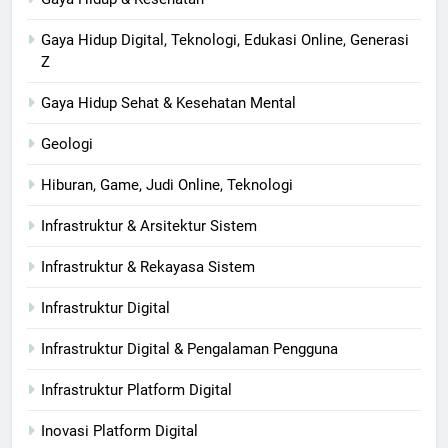
Gaya Hidup Digital, Teknologi, Edukasi Online, Generasi
Z
Gaya Hidup Sehat & Kesehatan Mental
Geologi
Hiburan, Game, Judi Online, Teknologi
Infrastruktur & Arsitektur Sistem
Infrastruktur & Rekayasa Sistem
Infrastruktur Digital
Infrastruktur Digital & Pengalaman Pengguna
Infrastruktur Platform Digital
Inovasi Platform Digital