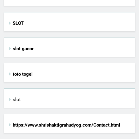
SLOT
slot gacor
toto togel
slot
https://www.shrishaktigrahudyog.com/Contact.html