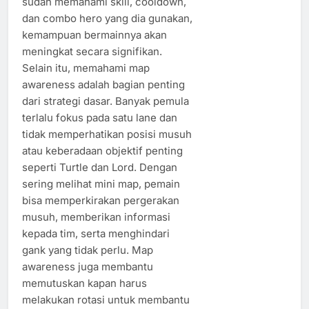
sudah memahami skill, cooldown,
dan combo hero yang dia gunakan,
kemampuan bermainnya akan
meningkat secara signifikan.
Selain itu, memahami map
awareness adalah bagian penting
dari strategi dasar. Banyak pemula
terlalu fokus pada satu lane dan
tidak memperhatikan posisi musuh
atau keberadaan objektif penting
seperti Turtle dan Lord. Dengan
sering melihat mini map, pemain
bisa memperkirakan pergerakan
musuh, memberikan informasi
kepada tim, serta menghindari
gank yang tidak perlu. Map
awareness juga membantu
memutuskan kapan harus
melakukan rotasi untuk membantu