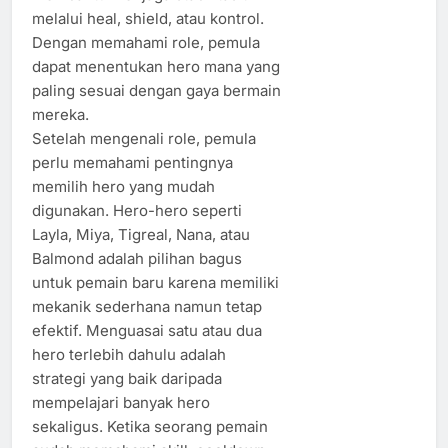
melalui heal, shield, atau kontrol.
Dengan memahami role, pemula
dapat menentukan hero mana yang
paling sesuai dengan gaya bermain
mereka.
Setelah mengenali role, pemula
perlu memahami pentingnya
memilih hero yang mudah
digunakan. Hero-hero seperti
Layla, Miya, Tigreal, Nana, atau
Balmond adalah pilihan bagus
untuk pemain baru karena memiliki
mekanik sederhana namun tetap
efektif. Menguasai satu atau dua
hero terlebih dahulu adalah
strategi yang baik daripada
mempelajari banyak hero
sekaligus. Ketika seorang pemain