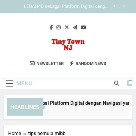
Skip
EDWINSLOT sebagai Platform Digital dengan
to
Sistem yang Lebih Terorganisir
content
LEBAH4D sebagai Platform Digital dengan Sistem
yang Lebih Terorganisir
EDWINSLOT sebagai Platform Digital dengan
Navigasi yang Praktis
LEBAH4D sebagai Platform Digital dengan
Navigasi yang Lebih Praktis
Tiny Town NJ
Nikmati Keseruan Di Tiny Town NJ,
EDWINSLOT sebagai Platform Digital dengan
NEWSLETTER
RANDOM NEWS
Sistem yang Lebih Terorganisir
Taman Hiburan Keluarga Di New Jersey
LEBAH4D sebagai Platform Digital dengan Sistem
Dengan Atraksi Yang Menyenangkan.
yang Lebih Terorganisir
MENU
WINSLOT sebagai Platform Digital dengan Navigasi yang Prak
HEADLINES
Weeks Ago
Home
tips pemula mlbb