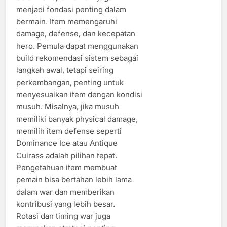
menjadi fondasi penting dalam
bermain. Item memengaruhi
damage, defense, dan kecepatan
hero. Pemula dapat menggunakan
build rekomendasi sistem sebagai
langkah awal, tetapi seiring
perkembangan, penting untuk
menyesuaikan item dengan kondisi
musuh. Misalnya, jika musuh
memiliki banyak physical damage,
memilih item defense seperti
Dominance Ice atau Antique
Cuirass adalah pilihan tepat.
Pengetahuan item membuat
pemain bisa bertahan lebih lama
dalam war dan memberikan
kontribusi yang lebih besar.
Rotasi dan timing war juga