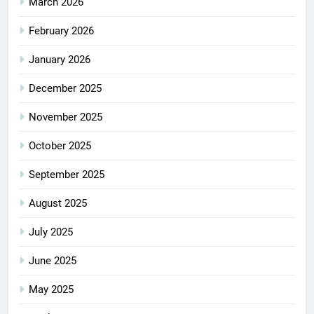
March 2026
February 2026
January 2026
December 2025
November 2025
October 2025
September 2025
August 2025
July 2025
June 2025
May 2025