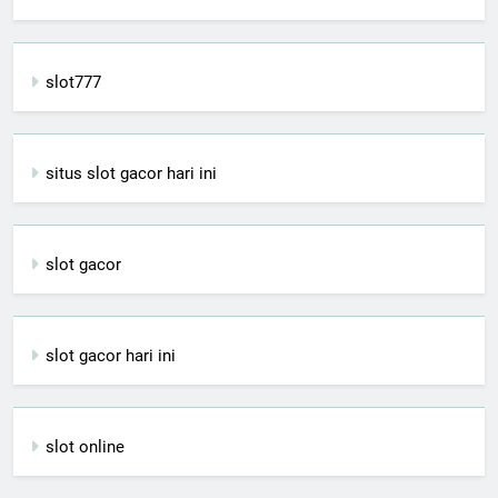
slot777
situs slot gacor hari ini
slot gacor
slot gacor hari ini
slot online