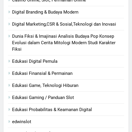
Digital Branding & Budaya Modern
Digital Marketing,CSR & Sosial,Teknologi dan Inovasi
Dunia Fiksi & Imajinasi Analisis Budaya Pop Konsep
Evolusi dalam Cerita Mitologi Modern Studi Karakter
Fiksi
Edukasi Digital Pemula
Edukasi Finansial & Permainan
Edukasi Game, Teknologi Hiburan
Edukasi Gaming / Panduan Slot
Edukasi Probabilitas & Keamanan Digital
edwinslot