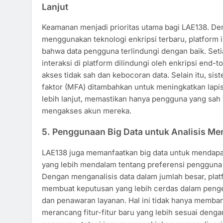
Lanjut
Keamanan menjadi prioritas utama bagi LAE138. D
menggunakan teknologi enkripsi terbaru, platform 
bahwa data pengguna terlindungi dengan baik. Seti
interaksi di platform dilindungi oleh enkripsi end
akses tidak sah dan kebocoran data. Selain itu, sist
faktor (MFA) ditambahkan untuk meningkatkan lap
lebih lanjut, memastikan hanya pengguna yang sah
mengakses akun mereka.
5.
Penggunaan Big Data untuk Analisis M
LAE138 juga memanfaatkan big data untuk mendap
yang lebih mendalam tentang preferensi pengguna 
Dengan menganalisis data dalam jumlah besar, platf
membuat keputusan yang lebih cerdas dalam pen
dan penawaran layanan. Hal ini tidak hanya memba
merancang fitur-fitur baru yang lebih sesuai deng