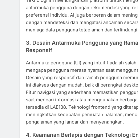
Teknologi ini memungkinkan platform untuk mengo
antarmuka pengguna dengan rekomendasi yang rel
preferensi individu. AI juga berperan dalam menin
dengan mendeteksi dan mengatasi ancaman secara 
menjaga data pengguna tetap aman dan terlindungi
3.
Desain Antarmuka Pengguna yang Rama
Responsif
Antarmuka pengguna (UI) yang intuitif adalah salah 
mengapa pengguna merasa nyaman saat mengguna
Desain yang responsif dan ramah pengguna memun
ini diakses dengan mudah, baik di perangkat desk
Fitur navigasi yang sederhana memastikan penggun
saat mencari informasi atau menggunakan berbagai
tersedia di LAE138. Teknologi frontend yang ditera
meningkatkan kecepatan pemuatan halaman, menc
pengalaman yang lancar dan menyenangkan.
4.
Keamanan Berlapis dengan Teknologi En