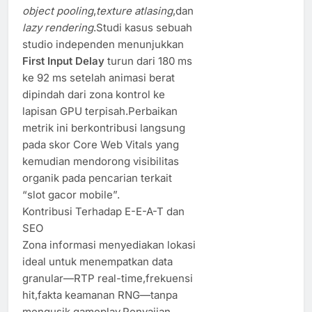
object pooling
,
texture atlasing
,dan
lazy rendering
.Studi kasus sebuah
studio independen menunjukkan
First Input Delay
turun dari 180 ms
ke 92 ms setelah animasi berat
dipindah dari zona kontrol ke
lapisan GPU terpisah.Perbaikan
metrik ini berkontribusi langsung
pada skor Core Web Vitals yang
kemudian mendorong visibilitas
organik pada pencarian terkait
“slot gacor mobile”.
Kontribusi Terhadap E-E-A-T dan
SEO
Zona informasi menyediakan lokasi
ideal untuk menempatkan data
granular—RTP real-time,frekuensi
hit,fakta keamanan RNG—tanpa
mengusik gameplay.Penyajian