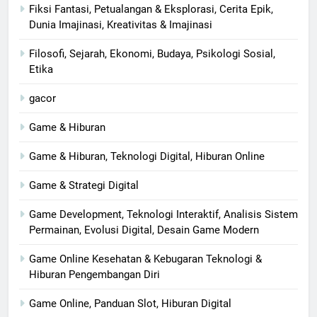
Fiksi Fantasi, Petualangan & Eksplorasi, Cerita Epik,
Dunia Imajinasi, Kreativitas & Imajinasi
Filosofi, Sejarah, Ekonomi, Budaya, Psikologi Sosial,
Etika
gacor
Game & Hiburan
Game & Hiburan, Teknologi Digital, Hiburan Online
Game & Strategi Digital
Game Development, Teknologi Interaktif, Analisis Sistem
Permainan, Evolusi Digital, Desain Game Modern
Game Online Kesehatan & Kebugaran Teknologi &
Hiburan Pengembangan Diri
Game Online, Panduan Slot, Hiburan Digital