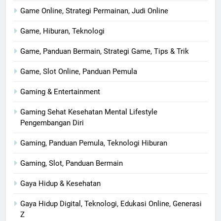
Game Online, Strategi Permainan, Judi Online
Game, Hiburan, Teknologi
Game, Panduan Bermain, Strategi Game, Tips & Trik
Game, Slot Online, Panduan Pemula
Gaming & Entertainment
Gaming Sehat Kesehatan Mental Lifestyle
Pengembangan Diri
Gaming, Panduan Pemula, Teknologi Hiburan
Gaming, Slot, Panduan Bermain
Gaya Hidup & Kesehatan
Gaya Hidup Digital, Teknologi, Edukasi Online, Generasi
Z