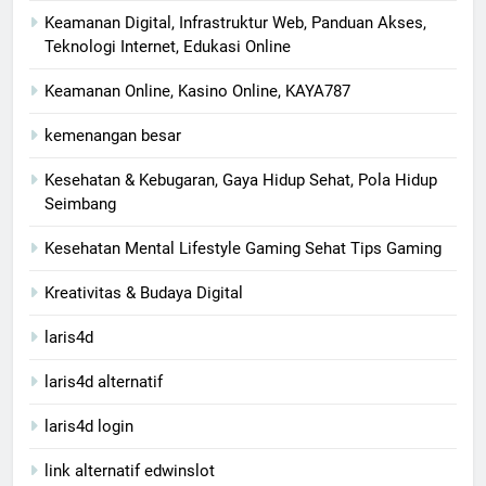
Keamanan Digital, Infrastruktur Web, Panduan Akses,
Teknologi Internet, Edukasi Online
Keamanan Online, Kasino Online, KAYA787
kemenangan besar
Kesehatan & Kebugaran, Gaya Hidup Sehat, Pola Hidup
Seimbang
Kesehatan Mental Lifestyle Gaming Sehat Tips Gaming
Kreativitas & Budaya Digital
laris4d
laris4d alternatif
laris4d login
link alternatif edwinslot