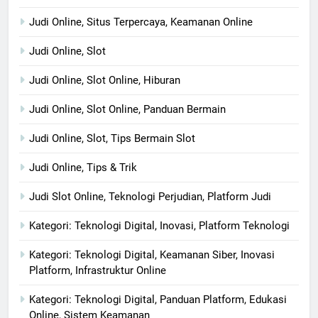
Judi Online, Situs Terpercaya, Keamanan Online
Judi Online, Slot
Judi Online, Slot Online, Hiburan
Judi Online, Slot Online, Panduan Bermain
Judi Online, Slot, Tips Bermain Slot
Judi Online, Tips & Trik
Judi Slot Online, Teknologi Perjudian, Platform Judi
Kategori: Teknologi Digital, Inovasi, Platform Teknologi
Kategori: Teknologi Digital, Keamanan Siber, Inovasi
Platform, Infrastruktur Online
Kategori: Teknologi Digital, Panduan Platform, Edukasi
Online, Sistem Keamanan