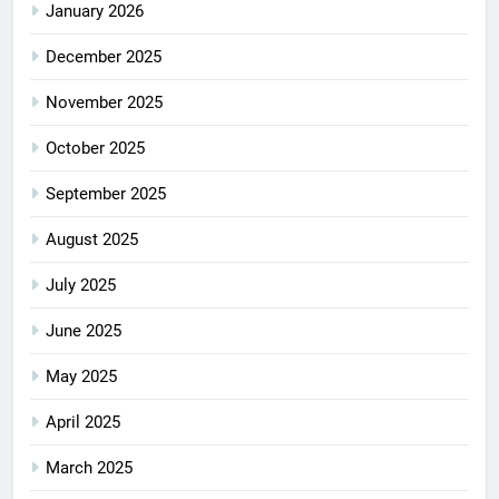
January 2026
December 2025
November 2025
October 2025
September 2025
August 2025
July 2025
June 2025
May 2025
April 2025
March 2025