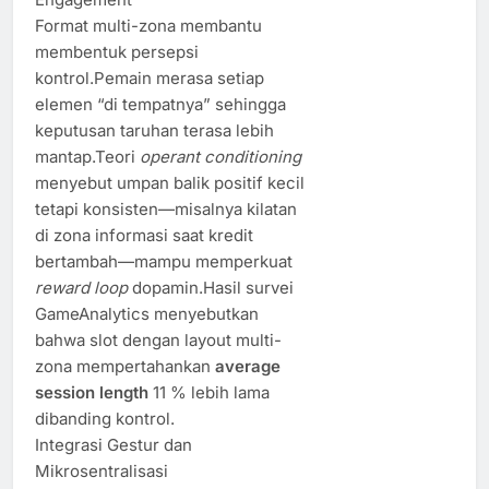
Format multi-zona membantu
membentuk persepsi
kontrol.Pemain merasa setiap
elemen “di tempatnya” sehingga
keputusan taruhan terasa lebih
mantap.Teori
operant conditioning
menyebut umpan balik positif kecil
tetapi konsisten—misalnya kilatan
di zona informasi saat kredit
bertambah—mampu memperkuat
reward loop
dopamin.Hasil survei
GameAnalytics menyebutkan
bahwa slot dengan layout multi-
zona mempertahankan
average
session length
11 % lebih lama
dibanding kontrol.
Integrasi Gestur dan
Mikrosentralisasi