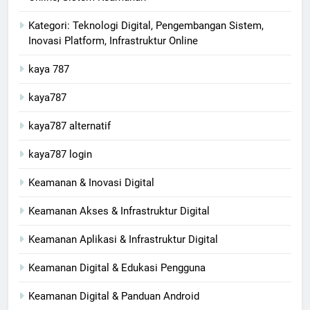
Kategori: Teknologi Digital, Pengembangan Sistem,
Inovasi Platform, Infrastruktur Online
kaya 787
kaya787
kaya787 alternatif
kaya787 login
Keamanan & Inovasi Digital
Keamanan Akses & Infrastruktur Digital
Keamanan Aplikasi & Infrastruktur Digital
Keamanan Digital & Edukasi Pengguna
Keamanan Digital & Panduan Android