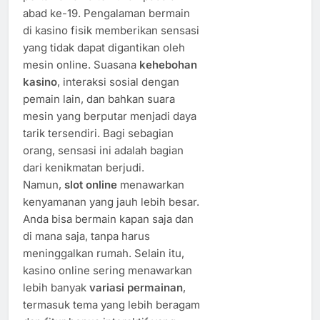
abad ke-19. Pengalaman bermain
di kasino fisik memberikan sensasi
yang tidak dapat digantikan oleh
mesin online. Suasana
kehebohan
kasino
, interaksi sosial dengan
pemain lain, dan bahkan suara
mesin yang berputar menjadi daya
tarik tersendiri. Bagi sebagian
orang, sensasi ini adalah bagian
dari kenikmatan berjudi.
Namun,
slot online
menawarkan
kenyamanan yang jauh lebih besar.
Anda bisa bermain kapan saja dan
di mana saja, tanpa harus
meninggalkan rumah. Selain itu,
kasino online sering menawarkan
lebih banyak
variasi permainan
,
termasuk tema yang lebih beragam