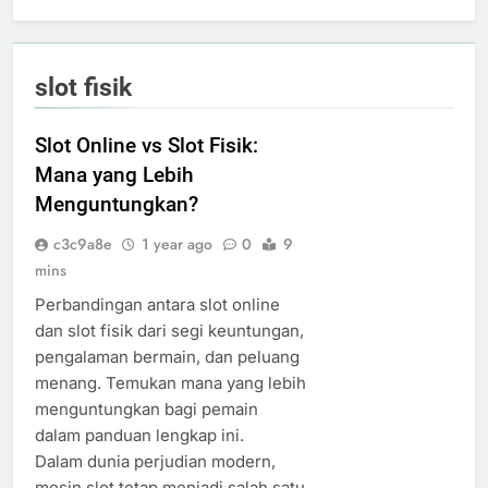
slot fisik
Slot Online vs Slot Fisik:
Mana yang Lebih
Menguntungkan?
c3c9a8e
1 year ago
0
9
mins
Perbandingan antara slot online
dan slot fisik dari segi keuntungan,
pengalaman bermain, dan peluang
menang. Temukan mana yang lebih
menguntungkan bagi pemain
dalam panduan lengkap ini.
Dalam dunia perjudian modern,
mesin slot tetap menjadi salah satu