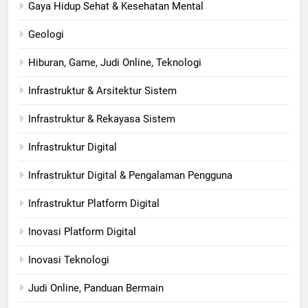
Gaya Hidup Sehat & Kesehatan Mental
Geologi
Hiburan, Game, Judi Online, Teknologi
Infrastruktur & Arsitektur Sistem
Infrastruktur & Rekayasa Sistem
Infrastruktur Digital
Infrastruktur Digital & Pengalaman Pengguna
Infrastruktur Platform Digital
Inovasi Platform Digital
Inovasi Teknologi
Judi Online, Panduan Bermain