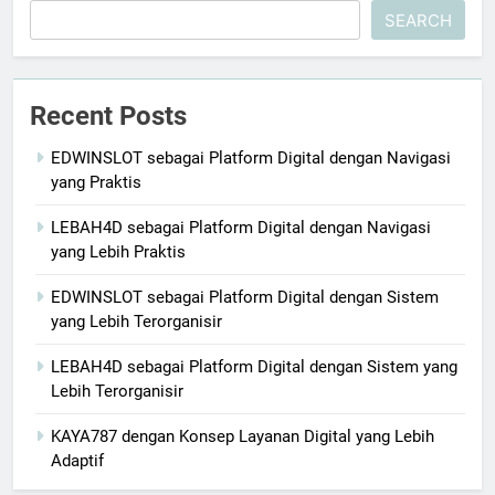
SEARCH
Recent Posts
EDWINSLOT sebagai Platform Digital dengan Navigasi
yang Praktis
LEBAH4D sebagai Platform Digital dengan Navigasi
yang Lebih Praktis
EDWINSLOT sebagai Platform Digital dengan Sistem
yang Lebih Terorganisir
LEBAH4D sebagai Platform Digital dengan Sistem yang
Lebih Terorganisir
KAYA787 dengan Konsep Layanan Digital yang Lebih
Adaptif