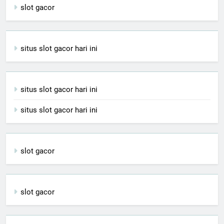
slot gacor
situs slot gacor hari ini
situs slot gacor hari ini
situs slot gacor hari ini
slot gacor
slot gacor