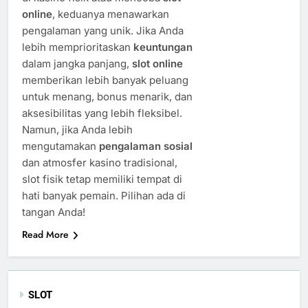
online
, keduanya menawarkan
pengalaman yang unik. Jika Anda
lebih memprioritaskan
keuntungan
dalam jangka panjang,
slot online
memberikan lebih banyak peluang
untuk menang, bonus menarik, dan
aksesibilitas yang lebih fleksibel.
Namun, jika Anda lebih
mengutamakan
pengalaman sosial
dan atmosfer kasino tradisional,
slot fisik tetap memiliki tempat di
hati banyak pemain. Pilihan ada di
tangan Anda!
Read More
SLOT