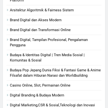
Platform
Arsitektur Algoritmik & Fairness Sistem
Brand Digital dan Akses Modern
Brand Digital dan Transformasi Online
Brand Digital, Tampilan Profesional, Pengalaman
Pengguna
Budaya & Identitas Digital | Tren Media Sosial |
Komunitas & Sosial
Budaya Pop Jepang Dunia Fiksi & Fantasi Game & Anime
Filsafat dalam Hiburan Narasi dan Worldbuilding
Casino Online, Slot, Permainan Online
Digital Branding & Budaya Modern
Digital Marketing,CSR & Sosial,Teknologi dan Inovasi