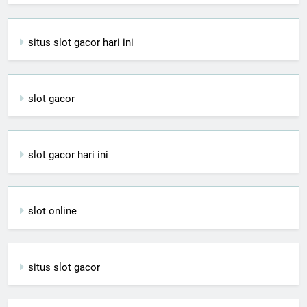
situs slot gacor hari ini
slot gacor
slot gacor hari ini
slot online
situs slot gacor