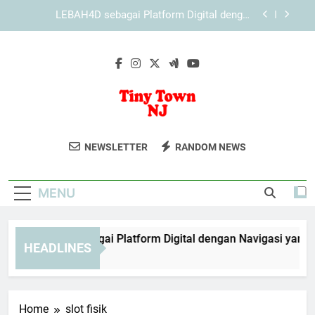
Skip
EDWINSLOT sebagai Platform Digital dengan
to
Sistem yang Lebih Terorganisir
content
LEBAH4D sebagai Platform Digital dengan Sistem
yang Lebih Terorganisir
EDWINSLOT sebagai Platform Digital dengan
Navigasi yang Praktis
LEBAH4D sebagai Platform Digital dengan
Navigasi yang Lebih Praktis
Tiny Town NJ
Nikmati Keseruan Di Tiny Town NJ,
EDWINSLOT sebagai Platform Digital dengan
NEWSLETTER
RANDOM NEWS
Sistem yang Lebih Terorganisir
Taman Hiburan Keluarga Di New Jersey
LEBAH4D sebagai Platform Digital dengan Sistem
Dengan Atraksi Yang Menyenangkan.
yang Lebih Terorganisir
MENU
WINSLOT sebagai Platform Digital dengan Navigasi yang Prak
HEADLINES
Weeks Ago
Home
slot fisik