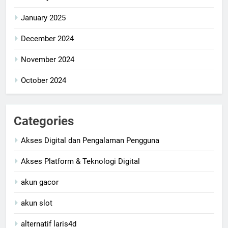
January 2025
December 2024
November 2024
October 2024
Categories
Akses Digital dan Pengalaman Pengguna
Akses Platform & Teknologi Digital
akun gacor
akun slot
alternatif laris4d