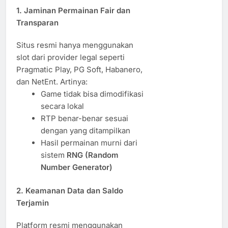
1.
Jaminan Permainan Fair dan
Transparan
Situs resmi hanya menggunakan
slot dari provider legal seperti
Pragmatic Play, PG Soft, Habanero,
dan NetEnt. Artinya:
Game tidak bisa dimodifikasi
secara lokal
RTP benar-benar sesuai
dengan yang ditampilkan
Hasil permainan murni dari
sistem
RNG (Random
Number Generator)
2.
Keamanan Data dan Saldo
Terjamin
Platform resmi menggunakan