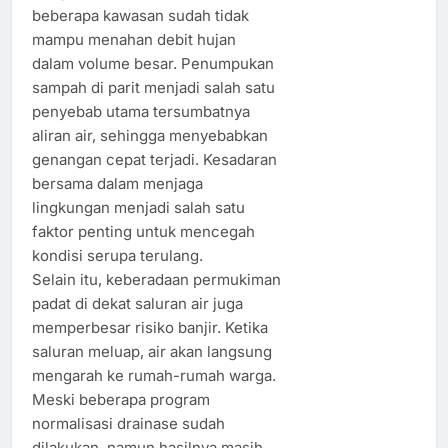
beberapa kawasan sudah tidak
mampu menahan debit hujan
dalam volume besar. Penumpukan
sampah di parit menjadi salah satu
penyebab utama tersumbatnya
aliran air, sehingga menyebabkan
genangan cepat terjadi. Kesadaran
bersama dalam menjaga
lingkungan menjadi salah satu
faktor penting untuk mencegah
kondisi serupa terulang.
Selain itu, keberadaan permukiman
padat di dekat saluran air juga
memperbesar risiko banjir. Ketika
saluran meluap, air akan langsung
mengarah ke rumah-rumah warga.
Meski beberapa program
normalisasi drainase sudah
dilakukan, namun hasilnya masih