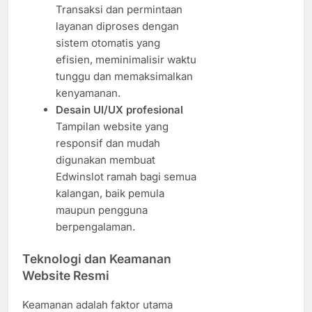
Transaksi dan permintaan
layanan diproses dengan
sistem otomatis yang
efisien, meminimalisir waktu
tunggu dan memaksimalkan
kenyamanan.
Desain UI/UX profesional
Tampilan website yang
responsif dan mudah
digunakan membuat
Edwinslot ramah bagi semua
kalangan, baik pemula
maupun pengguna
berpengalaman.
Teknologi dan Keamanan
Website Resmi
Keamanan adalah faktor utama