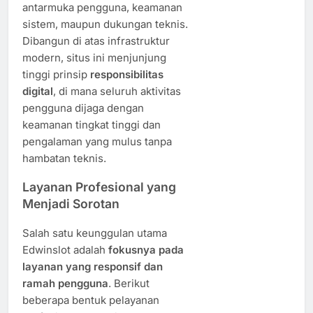
antarmuka pengguna, keamanan
sistem, maupun dukungan teknis.
Dibangun di atas infrastruktur
modern, situs ini menjunjung
tinggi prinsip
responsibilitas
digital
, di mana seluruh aktivitas
pengguna dijaga dengan
keamanan tingkat tinggi dan
pengalaman yang mulus tanpa
hambatan teknis.
Layanan Profesional yang
Menjadi Sorotan
Salah satu keunggulan utama
Edwinslot adalah
fokusnya pada
layanan yang responsif dan
ramah pengguna
. Berikut
beberapa bentuk pelayanan