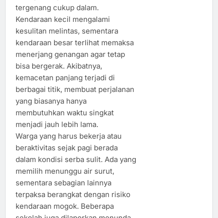
tergenang cukup dalam.
Kendaraan kecil mengalami
kesulitan melintas, sementara
kendaraan besar terlihat memaksa
menerjang genangan agar tetap
bisa bergerak. Akibatnya,
kemacetan panjang terjadi di
berbagai titik, membuat perjalanan
yang biasanya hanya
membutuhkan waktu singkat
menjadi jauh lebih lama.
Warga yang harus bekerja atau
beraktivitas sejak pagi berada
dalam kondisi serba sulit. Ada yang
memilih menunggu air surut,
sementara sebagian lainnya
terpaksa berangkat dengan risiko
kendaraan mogok. Beberapa
sekolah juga dilaporkan menunda