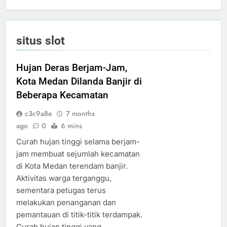
situs slot
Hujan Deras Berjam-Jam,
Kota Medan Dilanda Banjir di
Beberapa Kecamatan
c3c9a8e
7 months
ago
0
6 mins
Curah hujan tinggi selama berjam-
jam membuat sejumlah kecamatan
di Kota Medan terendam banjir.
Aktivitas warga terganggu,
sementara petugas terus
melakukan penanganan dan
pemantauan di titik-titik terdampak.
Curah hujan tinggi yang