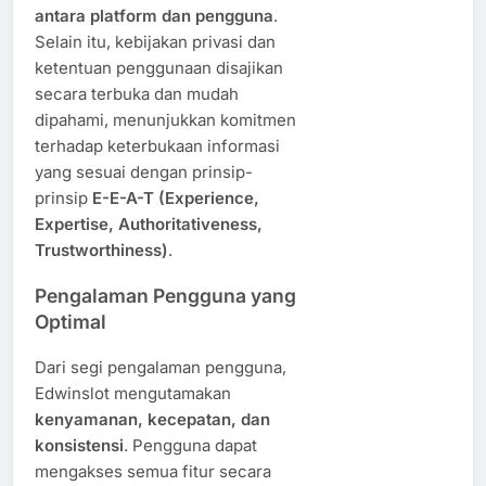
antara platform dan pengguna
.
Selain itu, kebijakan privasi dan
ketentuan penggunaan disajikan
secara terbuka dan mudah
dipahami, menunjukkan komitmen
terhadap keterbukaan informasi
yang sesuai dengan prinsip-
prinsip
E-E-A-T (Experience,
Expertise, Authoritativeness,
Trustworthiness)
.
Pengalaman Pengguna yang
Optimal
Dari segi pengalaman pengguna,
Edwinslot mengutamakan
kenyamanan, kecepatan, dan
konsistensi
. Pengguna dapat
mengakses semua fitur secara