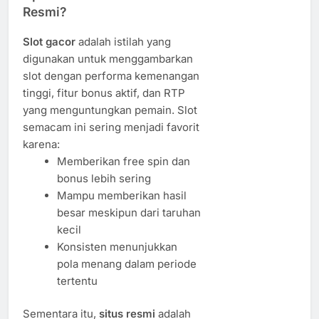
Resmi?
Slot gacor
adalah istilah yang
digunakan untuk menggambarkan
slot dengan performa kemenangan
tinggi, fitur bonus aktif, dan RTP
yang menguntungkan pemain. Slot
semacam ini sering menjadi favorit
karena:
Memberikan free spin dan
bonus lebih sering
Mampu memberikan hasil
besar meskipun dari taruhan
kecil
Konsisten menunjukkan
pola menang dalam periode
tertentu
Sementara itu,
situs resmi
adalah