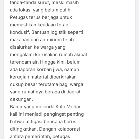
tanda-tanda surut, meski masih
ada lokasi yang belum pulih.
Petugas terus berjaga untuk
memastikan keadaan tetap
kondusif. Bantuan logistik seperti
makanan dan air minum telah
disalurkan ke warga yang
mengalami kerusakan rumah akibat
terendam air. Hingga kini, belum
ada laporan korban jiwa, namun
kerugian material diperkirakan
cukup besar terutama bagi warga
yang rumahnya berada di daerah
cekungan.
Banjir yang melanda Kota Medan
kali ini menjadi pengingat penting
bahwa mitigasi bencana harus
ditingkatkan. Dengan kolaborasi
antara pemerintah, petugas