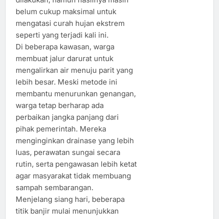
belum cukup maksimal untuk
mengatasi curah hujan ekstrem
seperti yang terjadi kali ini.
Di beberapa kawasan, warga
membuat jalur darurat untuk
mengalirkan air menuju parit yang
lebih besar. Meski metode ini
membantu menurunkan genangan,
warga tetap berharap ada
perbaikan jangka panjang dari
pihak pemerintah. Mereka
menginginkan drainase yang lebih
luas, perawatan sungai secara
rutin, serta pengawasan lebih ketat
agar masyarakat tidak membuang
sampah sembarangan.
Menjelang siang hari, beberapa
titik banjir mulai menunjukkan