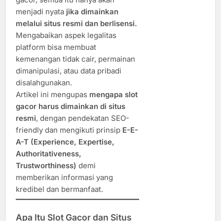
menjadi nyata
jika dimainkan
melalui situs resmi dan berlisensi.
Mengabaikan aspek legalitas
platform bisa membuat
kemenangan tidak cair, permainan
dimanipulasi, atau data pribadi
disalahgunakan.
Artikel ini mengupas
mengapa slot
gacor harus dimainkan di situs
resmi
, dengan pendekatan SEO-
friendly dan mengikuti prinsip
E-E-
A-T (Experience, Expertise,
Authoritativeness,
Trustworthiness)
demi
memberikan informasi yang
kredibel dan bermanfaat.
Apa Itu Slot Gacor dan Situs