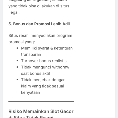
yang tidak bisa dilakukan di situs
ilegal.
5.
Bonus dan Promosi Lebih Adil
Situs resmi menyediakan program
promosi yang:
Memiliki syarat & ketentuan
transparan
Turnover bonus realistis
Tidak mengunci withdraw
saat bonus aktif
Tidak menjebak dengan
klaim yang tidak sesuai
kenyataan
Risiko Memainkan Slot Gacor
di Situs Tidak Resmi