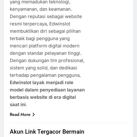
yang memadukan teknologi,
kenyamanan, dan keamanan.
Dengan reputasi sebagai website
resmi terpercaya, Edwinslot
membuktikan diri sebagai pilihan
terbaik bagi pengguna yang
mencari platform digital modern
dengan standar pelayanan tinggi.
Dengan dukungan tim profesional,
sistem yang solid, dan dedikasi
terhadap pengalaman pengguna,
Edwinslot layak menjadi role
model dalam penyediaan layanan
berbasis website di era digital
saat ini
.
Read More
Akun Link Tergacor Bermain