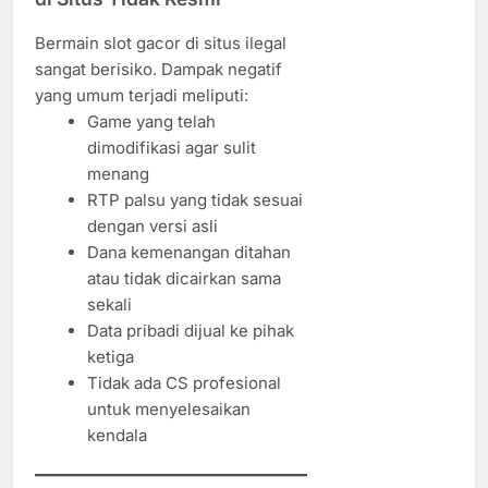
Bermain slot gacor di situs ilegal
sangat berisiko. Dampak negatif
yang umum terjadi meliputi:
Game yang telah
dimodifikasi agar sulit
menang
RTP palsu yang tidak sesuai
dengan versi asli
Dana kemenangan ditahan
atau tidak dicairkan sama
sekali
Data pribadi dijual ke pihak
ketiga
Tidak ada CS profesional
untuk menyelesaikan
kendala