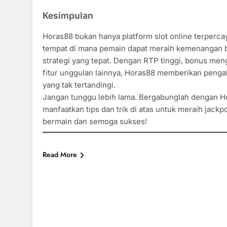
Kesimpulan
Horas88 bukan hanya platform slot online terpercay
tempat di mana pemain dapat meraih kemenangan 
strategi yang tepat. Dengan RTP tinggi, bonus me
fitur unggulan lainnya, Horas88 memberikan penga
yang tak tertandingi.
Jangan tunggu lebih lama. Bergabunglah dengan Ho
manfaatkan tips dan trik di atas untuk meraih jackp
bermain dan semoga sukses!
Read More