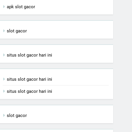
apk slot gacor
slot gacor
situs slot gacor hari ini
situs slot gacor hari ini
situs slot gacor hari ini
slot gacor