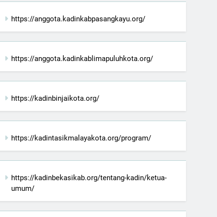
https://anggota.kadinkabpasangkayu.org/
https://anggota.kadinkablimapuluhkota.org/
https://kadinbinjaikota.org/
https://kadintasikmalayakota.org/program/
https://kadinbekasikab.org/tentang-kadin/ketua-
umum/