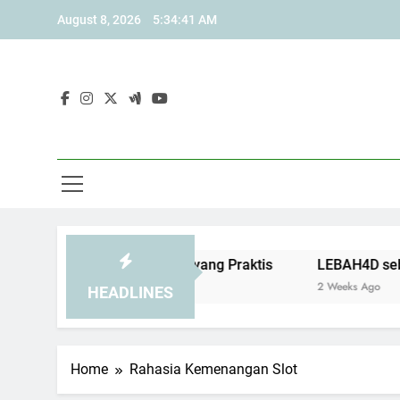
Skip
August 8, 2026
5:34:42 AM
to
content
Tin
Nikmati K
 dengan Navigasi yang Praktis
LEBAH4D sebagai Platfor
2 Weeks Ago
HEADLINES
Home
Rahasia Kemenangan Slot