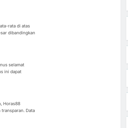
ta-rata di atas
esar dibandingkan
nus selamat
s ini dapat
h, Horas88
 transparan. Data