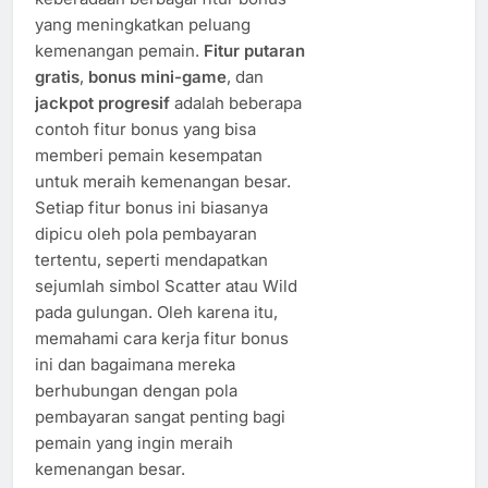
yang meningkatkan peluang
kemenangan pemain.
Fitur putaran
gratis
,
bonus mini-game
, dan
jackpot progresif
adalah beberapa
contoh fitur bonus yang bisa
memberi pemain kesempatan
untuk meraih kemenangan besar.
Setiap fitur bonus ini biasanya
dipicu oleh pola pembayaran
tertentu, seperti mendapatkan
sejumlah simbol Scatter atau Wild
pada gulungan. Oleh karena itu,
memahami cara kerja fitur bonus
ini dan bagaimana mereka
berhubungan dengan pola
pembayaran sangat penting bagi
pemain yang ingin meraih
kemenangan besar.