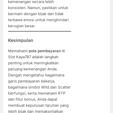
kemenangan secara lebih
konsisten. Namun, pastikan untuk
bermain dengan bijak dan tidak
terbawa emosi untuk menghindari
kerugian besar.
Kesimpulan
Memahami
pola pembayaran
di
Slot Kaya787 adalah langkah
penting untuk meningkatkan
peluang kemenangan Anda.
Dengan mengetahui bagaimana
garis pembayaran bekerja,
bagaimana simbol Wild dan Scatter
berfungsi, serta memahami RTP
dan fitur bonus, Anda dapat
membuat keputusan taruhan yang
lebih bijak dan memaksimalkan