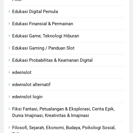
Edukasi Digital Pemula
Edukasi Finansial & Permainan
Edukasi Game, Teknologi Hiburan
Edukasi Gaming / Panduan Slot
Edukasi Probabilitas & Keamanan Digital
edwinslot
edwinslot alternatif
edwinslot login
Fiksi Fantasi, Petualangan & Eksplorasi, Cerita Epik,
Dunia Imajinasi, Kreativitas & Imajinasi
Filosofi, Sejarah, Ekonomi, Budaya, Psikologi Sosial,