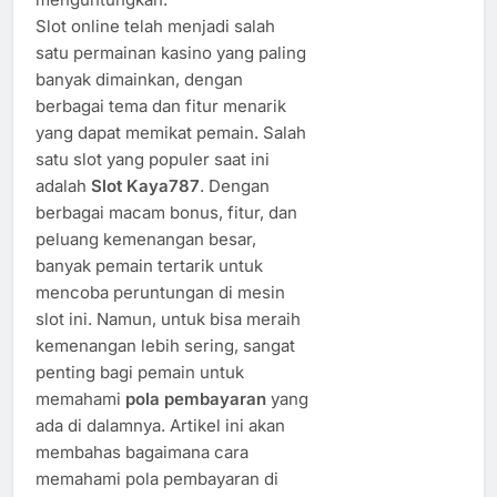
Slot online telah menjadi salah
satu permainan kasino yang paling
banyak dimainkan, dengan
berbagai tema dan fitur menarik
yang dapat memikat pemain. Salah
satu slot yang populer saat ini
adalah
Slot Kaya787
. Dengan
berbagai macam bonus, fitur, dan
peluang kemenangan besar,
banyak pemain tertarik untuk
mencoba peruntungan di mesin
slot ini. Namun, untuk bisa meraih
kemenangan lebih sering, sangat
penting bagi pemain untuk
memahami
pola pembayaran
yang
ada di dalamnya. Artikel ini akan
membahas bagaimana cara
memahami pola pembayaran di