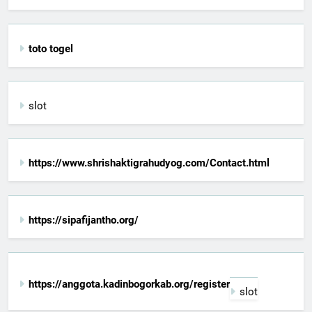
toto togel
slot
https://www.shrishaktigrahudyog.com/Contact.html
https://sipafijantho.org/
https://anggota.kadinbogorkab.org/register
slot