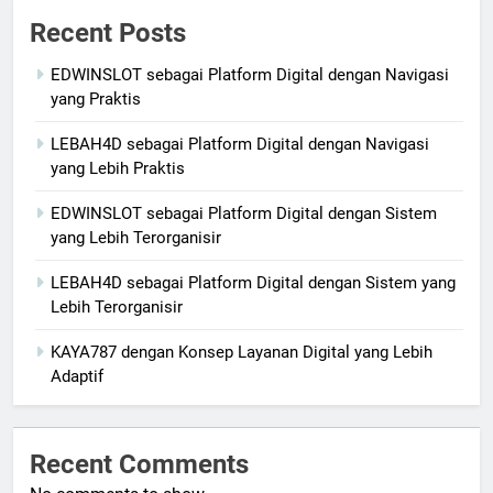
Recent Posts
EDWINSLOT sebagai Platform Digital dengan Navigasi
yang Praktis
LEBAH4D sebagai Platform Digital dengan Navigasi
yang Lebih Praktis
EDWINSLOT sebagai Platform Digital dengan Sistem
yang Lebih Terorganisir
LEBAH4D sebagai Platform Digital dengan Sistem yang
Lebih Terorganisir
KAYA787 dengan Konsep Layanan Digital yang Lebih
Adaptif
Recent Comments