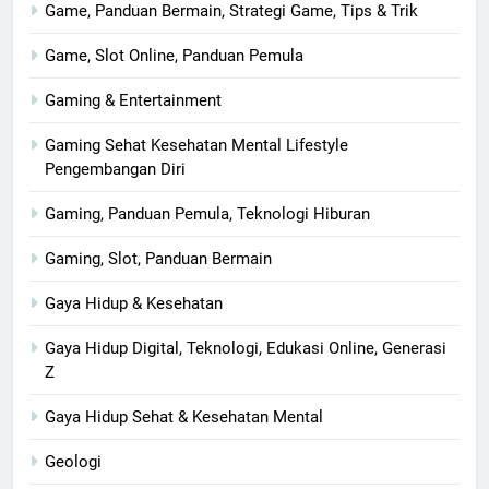
Game, Panduan Bermain, Strategi Game, Tips & Trik
Game, Slot Online, Panduan Pemula
Gaming & Entertainment
Gaming Sehat Kesehatan Mental Lifestyle
Pengembangan Diri
Gaming, Panduan Pemula, Teknologi Hiburan
Gaming, Slot, Panduan Bermain
Gaya Hidup & Kesehatan
Gaya Hidup Digital, Teknologi, Edukasi Online, Generasi
Z
Gaya Hidup Sehat & Kesehatan Mental
Geologi