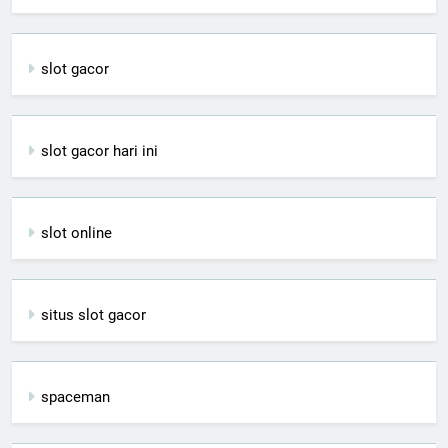
slot gacor
slot gacor hari ini
slot online
situs slot gacor
spaceman