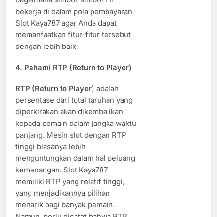
bekerja di dalam pola pembayaran
Slot Kaya787 agar Anda dapat
memanfaatkan fitur-fitur tersebut
dengan lebih baik.
4.
Pahami RTP (Return to Player)
RTP (Return to Player)
adalah
persentase dari total taruhan yang
diperkirakan akan dikembalikan
kepada pemain dalam jangka waktu
panjang. Mesin slot dengan RTP
tinggi biasanya lebih
menguntungkan dalam hal peluang
kemenangan. Slot Kaya787
memiliki RTP yang relatif tinggi,
yang menjadikannya pilihan
menarik bagi banyak pemain.
Namun, perlu dicatat bahwa RTP