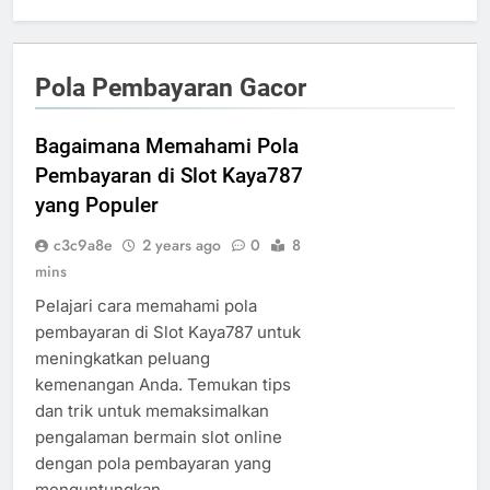
Pola Pembayaran Gacor
Bagaimana Memahami Pola
Pembayaran di Slot Kaya787
yang Populer
c3c9a8e
2 years ago
0
8
mins
Pelajari cara memahami pola
pembayaran di Slot Kaya787 untuk
meningkatkan peluang
kemenangan Anda. Temukan tips
dan trik untuk memaksimalkan
pengalaman bermain slot online
dengan pola pembayaran yang
menguntungkan.