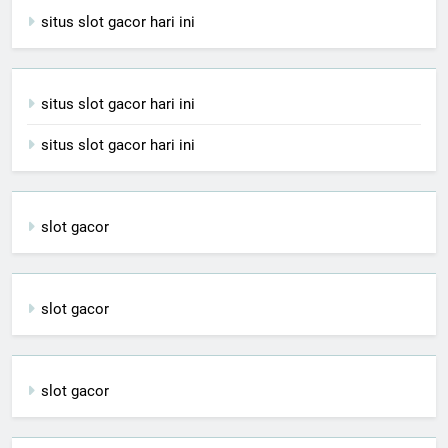
situs slot gacor hari ini
situs slot gacor hari ini
situs slot gacor hari ini
slot gacor
slot gacor
slot gacor