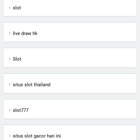
slot
live draw hk
Slot
situs slot thailand
slot777
situs slot gacor hari ini