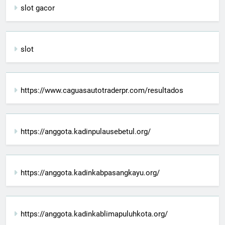
slot gacor
slot
https://www.caguasautotraderpr.com/resultados
https://anggota.kadinpulausebetul.org/
https://anggota.kadinkabpasangkayu.org/
https://anggota.kadinkablimapuluhkota.org/