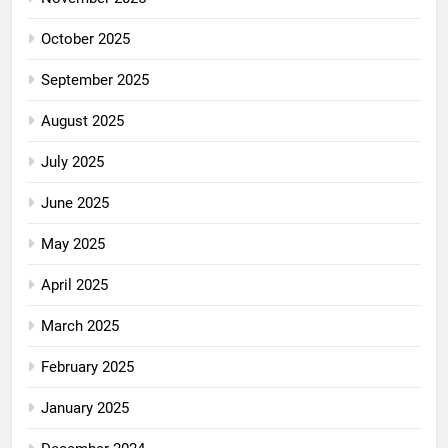
October 2025
September 2025
August 2025
July 2025
June 2025
May 2025
April 2025
March 2025
February 2025
January 2025