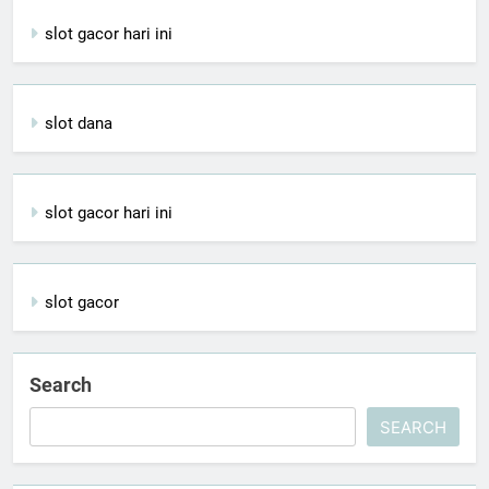
slot gacor hari ini
slot dana
slot gacor hari ini
slot gacor
Search
SEARCH