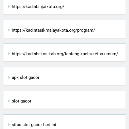
https://kadinbinjaikota.org/
https://kadintasikmalayakota.org/program/
https://kadinbekasikab.org/tentang-kadin/ketua-umum/
apk slot gacor
slot gacor
situs slot gacor hari ini