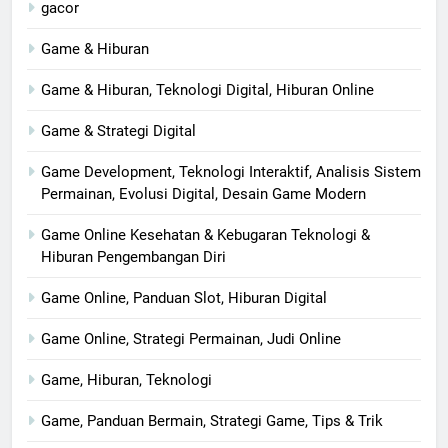
gacor
Game & Hiburan
Game & Hiburan, Teknologi Digital, Hiburan Online
Game & Strategi Digital
Game Development, Teknologi Interaktif, Analisis Sistem
Permainan, Evolusi Digital, Desain Game Modern
Game Online Kesehatan & Kebugaran Teknologi &
Hiburan Pengembangan Diri
Game Online, Panduan Slot, Hiburan Digital
Game Online, Strategi Permainan, Judi Online
Game, Hiburan, Teknologi
Game, Panduan Bermain, Strategi Game, Tips & Trik