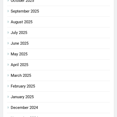
October 2025
September 2025
August 2025
July 2025
June 2025
May 2025
April 2025
March 2025
February 2025
January 2025
December 2024