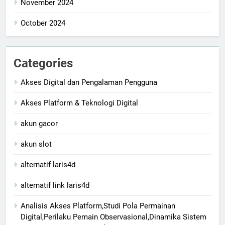
November 2024
October 2024
Categories
Akses Digital dan Pengalaman Pengguna
Akses Platform & Teknologi Digital
akun gacor
akun slot
alternatif laris4d
alternatif link laris4d
Analisis Akses Platform,Studi Pola Permainan
Digital,Perilaku Pemain Observasional,Dinamika Sistem