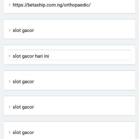
https://betaship.com.ng/orthopaedic/
slot gacor
slot gacor hari ini
slot gacor
slot gacor
slot gacor