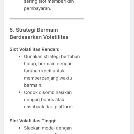
sering slot memberikan
pembayaran.
5.
Strategi Bermain
Berdasarkan Volatilitas
Slot Volatilitas Rendah:
Gunakan strategi bertahan
hidup, bermain dengan
taruhan kecil untuk
memperpanjang waktu
bermain.
Cocok dikombinasikan
dengan bonus atau
cashback dari platform.
Slot Volatilitas Tinggi:
Siapkan modal dengan