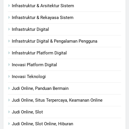
Infrastruktur & Arsitektur Sistem
Infrastruktur & Rekayasa Sistem
Infrastruktur Digital
Infrastruktur Digital & Pengalaman Pengguna
Infrastruktur Platform Digital
Inovasi Platform Digital
Inovasi Teknologi
Judi Online, Panduan Bermain
Judi Online, Situs Terpercaya, Keamanan Online
Judi Online, Slot
Judi Online, Slot Online, Hiburan