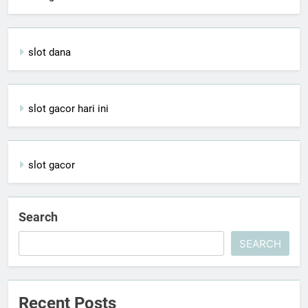
slot dana
slot gacor hari ini
slot gacor
Search
SEARCH
Recent Posts