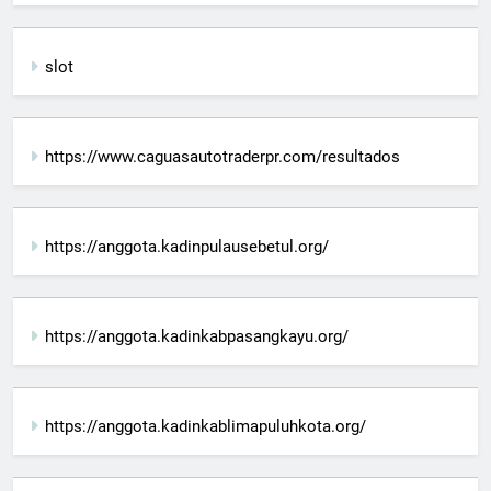
slot
https://www.caguasautotraderpr.com/resultados
https://anggota.kadinpulausebetul.org/
https://anggota.kadinkabpasangkayu.org/
https://anggota.kadinkablimapuluhkota.org/