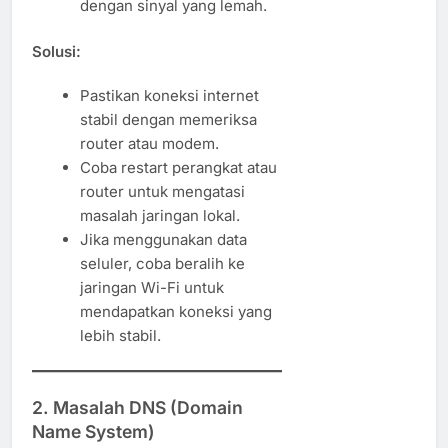
dengan sinyal yang lemah.
Solusi:
Pastikan koneksi internet
stabil dengan memeriksa
router atau modem.
Coba restart perangkat atau
router untuk mengatasi
masalah jaringan lokal.
Jika menggunakan data
seluler, coba beralih ke
jaringan Wi-Fi untuk
mendapatkan koneksi yang
lebih stabil.
2. Masalah DNS (Domain
Name System)