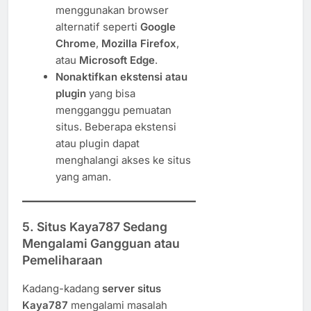
menggunakan browser
alternatif seperti
Google
Chrome
,
Mozilla Firefox
,
atau
Microsoft Edge
.
Nonaktifkan ekstensi atau
plugin
yang bisa
mengganggu pemuatan
situs. Beberapa ekstensi
atau plugin dapat
menghalangi akses ke situs
yang aman.
5. Situs Kaya787 Sedang
Mengalami Gangguan atau
Pemeliharaan
Kadang-kadang
server situs
Kaya787
mengalami masalah