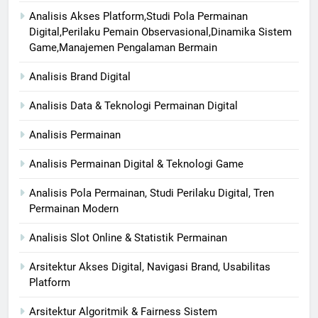
Analisis Akses Platform,Studi Pola Permainan
Digital,Perilaku Pemain Observasional,Dinamika Sistem
Game,Manajemen Pengalaman Bermain
Analisis Brand Digital
Analisis Data & Teknologi Permainan Digital
Analisis Permainan
Analisis Permainan Digital & Teknologi Game
Analisis Pola Permainan, Studi Perilaku Digital, Tren
Permainan Modern
Analisis Slot Online & Statistik Permainan
Arsitektur Akses Digital, Navigasi Brand, Usabilitas
Platform
Arsitektur Algoritmik & Fairness Sistem