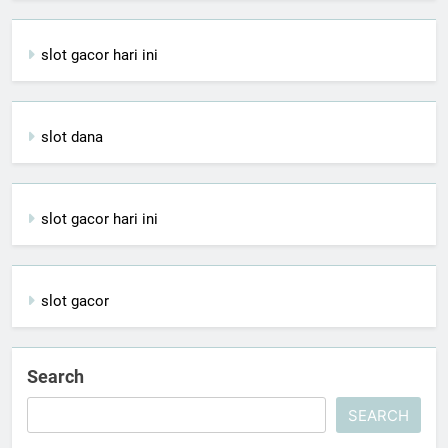
slot gacor hari ini
slot dana
slot gacor hari ini
slot gacor
Search
SEARCH