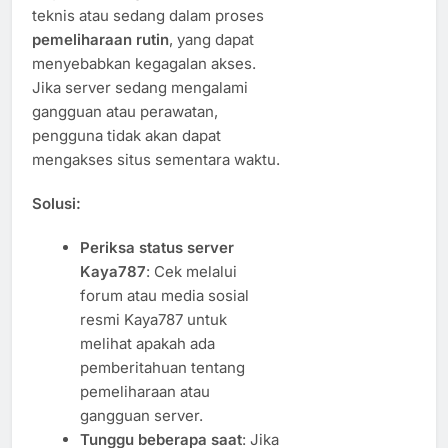
teknis atau sedang dalam proses
pemeliharaan rutin
, yang dapat
menyebabkan kegagalan akses.
Jika server sedang mengalami
gangguan atau perawatan,
pengguna tidak akan dapat
mengakses situs sementara waktu.
Solusi:
Periksa status server
Kaya787
: Cek melalui
forum atau media sosial
resmi Kaya787 untuk
melihat apakah ada
pemberitahuan tentang
pemeliharaan atau
gangguan server.
Tunggu beberapa saat
: Jika