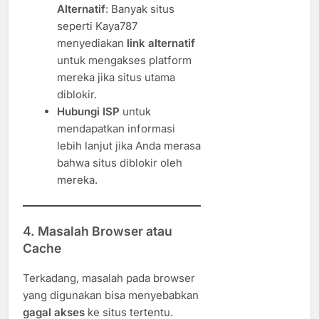
Alternatif
: Banyak situs
seperti Kaya787
menyediakan
link alternatif
untuk mengakses platform
mereka jika situs utama
diblokir.
Hubungi ISP
untuk
mendapatkan informasi
lebih lanjut jika Anda merasa
bahwa situs diblokir oleh
mereka.
4. Masalah Browser atau
Cache
Terkadang, masalah pada browser
yang digunakan bisa menyebabkan
gagal akses
ke situs tertentu.