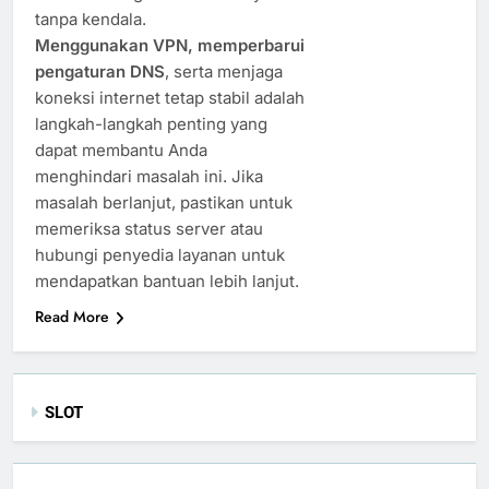
tanpa kendala.
Menggunakan VPN, memperbarui
pengaturan DNS
, serta menjaga
koneksi internet tetap stabil adalah
langkah-langkah penting yang
dapat membantu Anda
menghindari masalah ini. Jika
masalah berlanjut, pastikan untuk
memeriksa status server atau
hubungi penyedia layanan untuk
mendapatkan bantuan lebih lanjut.
Read More
SLOT