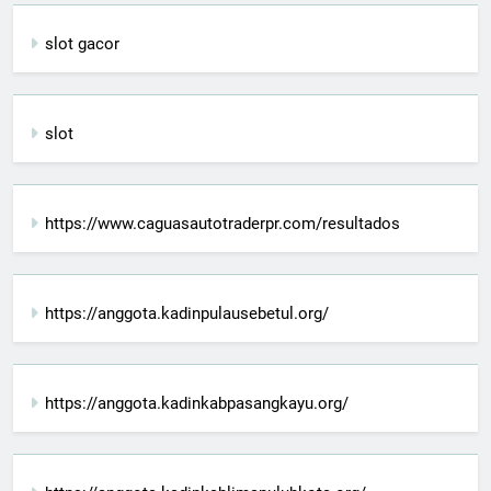
slot gacor
slot
https://www.caguasautotraderpr.com/resultados
https://anggota.kadinpulausebetul.org/
https://anggota.kadinkabpasangkayu.org/