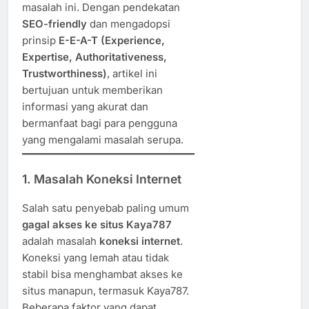
masalah ini. Dengan pendekatan
SEO-friendly
dan mengadopsi
prinsip
E-E-A-T (Experience,
Expertise, Authoritativeness,
Trustworthiness)
, artikel ini
bertujuan untuk memberikan
informasi yang akurat dan
bermanfaat bagi para pengguna
yang mengalami masalah serupa.
1. Masalah Koneksi Internet
Salah satu penyebab paling umum
gagal akses ke situs Kaya787
adalah masalah
koneksi internet
.
Koneksi yang lemah atau tidak
stabil bisa menghambat akses ke
situs manapun, termasuk Kaya787.
Beberapa faktor yang dapat