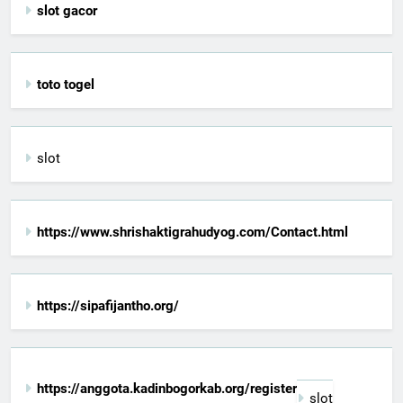
slot gacor
toto togel
slot
https://www.shrishaktigrahudyog.com/Contact.html
https://sipafijantho.org/
https://anggota.kadinbogorkab.org/register
slot