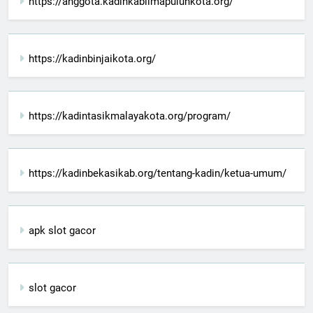
https://anggota.kadinkablimapuluhkota.org/
https://kadinbinjaikota.org/
https://kadintasikmalayakota.org/program/
https://kadinbekasikab.org/tentang-kadin/ketua-umum/
apk slot gacor
slot gacor