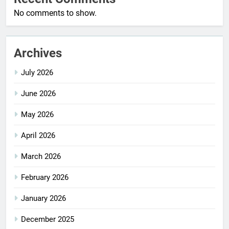
No comments to show.
Archives
July 2026
June 2026
May 2026
April 2026
March 2026
February 2026
January 2026
December 2025