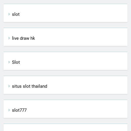
slot
live draw hk
Slot
situs slot thailand
slot777