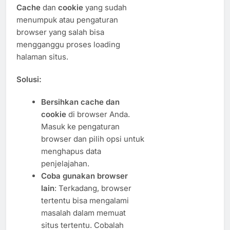
Cache
dan
cookie
yang sudah
menumpuk atau pengaturan
browser yang salah bisa
mengganggu proses loading
halaman situs.
Solusi:
Bersihkan cache dan
cookie
di browser Anda.
Masuk ke pengaturan
browser dan pilih opsi untuk
menghapus data
penjelajahan.
Coba gunakan browser
lain
: Terkadang, browser
tertentu bisa mengalami
masalah dalam memuat
situs tertentu. Cobalah