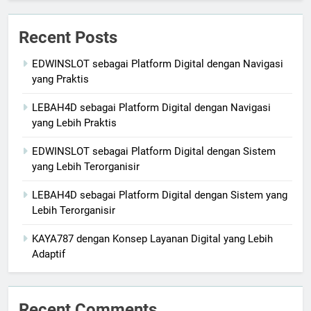
Recent Posts
EDWINSLOT sebagai Platform Digital dengan Navigasi
yang Praktis
LEBAH4D sebagai Platform Digital dengan Navigasi
yang Lebih Praktis
EDWINSLOT sebagai Platform Digital dengan Sistem
yang Lebih Terorganisir
LEBAH4D sebagai Platform Digital dengan Sistem yang
Lebih Terorganisir
KAYA787 dengan Konsep Layanan Digital yang Lebih
Adaptif
Recent Comments