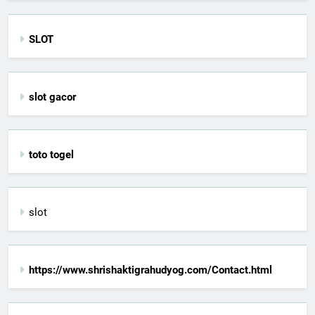
SLOT
slot gacor
toto togel
slot
https://www.shrishaktigrahudyog.com/Contact.html