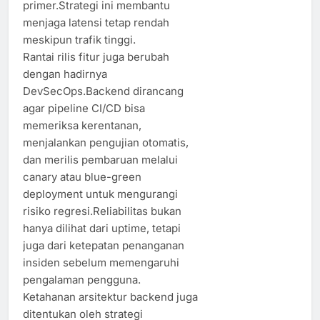
primer.Strategi ini membantu
menjaga latensi tetap rendah
meskipun trafik tinggi.
Rantai rilis fitur juga berubah
dengan hadirnya
DevSecOps.Backend dirancang
agar pipeline CI/CD bisa
memeriksa kerentanan,
menjalankan pengujian otomatis,
dan merilis pembaruan melalui
canary atau blue-green
deployment untuk mengurangi
risiko regresi.Reliabilitas bukan
hanya dilihat dari uptime, tetapi
juga dari ketepatan penanganan
insiden sebelum memengaruhi
pengalaman pengguna.
Ketahanan arsitektur backend juga
ditentukan oleh strategi