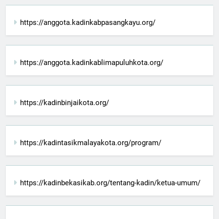
https://anggota.kadinkabpasangkayu.org/
https://anggota.kadinkablimapuluhkota.org/
https://kadinbinjaikota.org/
https://kadintasikmalayakota.org/program/
https://kadinbekasikab.org/tentang-kadin/ketua-umum/