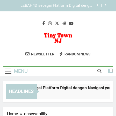
Skip
EDWINSLOT sebagai Platform Digital dengan
to
Sistem yang Lebih Terorganisir
content
LEBAH4D sebagai Platform Digital dengan Sistem
yang Lebih Terorganisir
EDWINSLOT sebagai Platform Digital dengan
Navigasi yang Praktis
LEBAH4D sebagai Platform Digital dengan
Navigasi yang Lebih Praktis
Tiny Town NJ
Nikmati Keseruan Di Tiny Town NJ,
EDWINSLOT sebagai Platform Digital dengan
NEWSLETTER
RANDOM NEWS
Sistem yang Lebih Terorganisir
Taman Hiburan Keluarga Di New Jersey
LEBAH4D sebagai Platform Digital dengan Sistem
Dengan Atraksi Yang Menyenangkan.
yang Lebih Terorganisir
MENU
DWINSLOT sebagai Platform Digital dengan Navigasi yang Pra
HEADLINES
 Week Ago
Home
observability