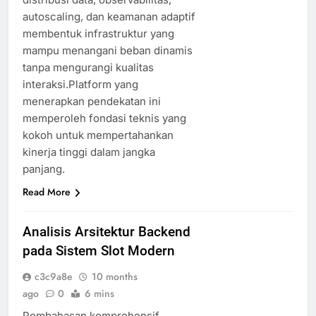
autoscaling, dan keamanan adaptif
membentuk infrastruktur yang
mampu menangani beban dinamis
tanpa mengurangi kualitas
interaksi.Platform yang
menerapkan pendekatan ini
memperoleh fondasi teknis yang
kokoh untuk mempertahankan
kinerja tinggi dalam jangka
panjang.
Read More
Analisis Arsitektur Backend
pada Sistem Slot Modern
c3c9a8e
10 months
ago
0
6 mins
Pembahasan komprehensif