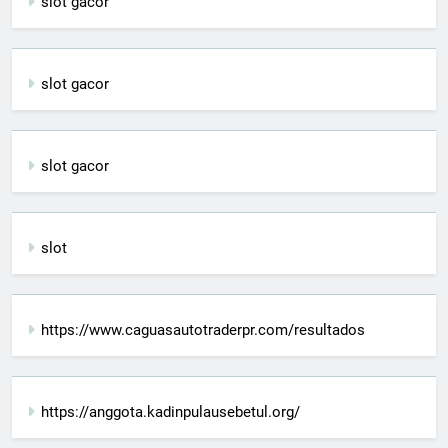
slot gacor
slot gacor
slot gacor
slot
https://www.caguasautotraderpr.com/resultados
https://anggota.kadinpulausebetul.org/