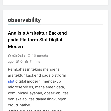
observability
Analisis Arsitektur Backend
pada Platform Slot Digital
Modern
c3c9a8e
10 months
ago
0
7 mins
Pembahasan teknis mengenai
arsitektur backend pada platform
slot
digital modern, mencakup
microservices, manajemen data,
komunikasi layanan, observabilitas,
dan skalabilitas dalam lingkungan
cloud-native.
Arsitektur backend merupakan