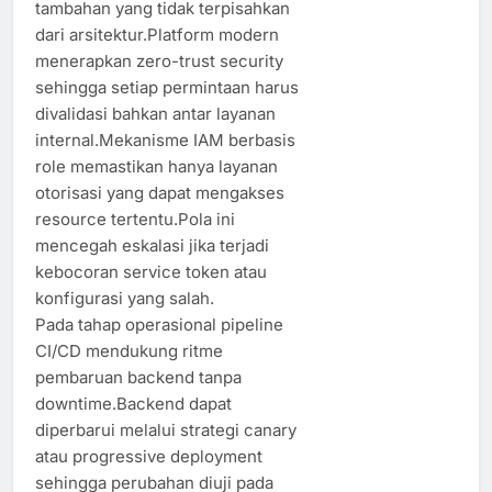
tambahan yang tidak terpisahkan
dari arsitektur.Platform modern
menerapkan zero-trust security
sehingga setiap permintaan harus
divalidasi bahkan antar layanan
internal.Mekanisme IAM berbasis
role memastikan hanya layanan
otorisasi yang dapat mengakses
resource tertentu.Pola ini
mencegah eskalasi jika terjadi
kebocoran service token atau
konfigurasi yang salah.
Pada tahap operasional pipeline
CI/CD mendukung ritme
pembaruan backend tanpa
downtime.Backend dapat
diperbarui melalui strategi canary
atau progressive deployment
sehingga perubahan diuji pada