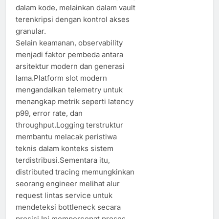
dalam kode, melainkan dalam vault
terenkripsi dengan kontrol akses
granular.
Selain keamanan, observability
menjadi faktor pembeda antara
arsitektur modern dan generasi
lama.Platform slot modern
mengandalkan telemetry untuk
menangkap metrik seperti latency
p99, error rate, dan
throughput.Logging terstruktur
membantu melacak peristiwa
teknis dalam konteks sistem
terdistribusi.Sementara itu,
distributed tracing memungkinkan
seorang engineer melihat alur
request lintas service untuk
mendeteksi bottleneck secara
presisi.Ini mempercepat proses