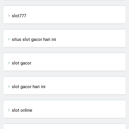
slot777
situs slot gacor hari ini
slot gacor
slot gacor hari ini
slot online