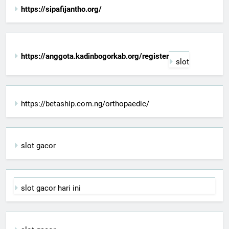
https://sipafijantho.org/
https://anggota.kadinbogorkab.org/register
slot
https://betaship.com.ng/orthopaedic/
slot gacor
slot gacor hari ini