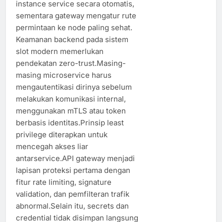
instance service secara otomatis,
sementara gateway mengatur rute
permintaan ke node paling sehat.
Keamanan backend pada sistem
slot modern memerlukan
pendekatan zero-trust.Masing-
masing microservice harus
mengautentikasi dirinya sebelum
melakukan komunikasi internal,
menggunakan mTLS atau token
berbasis identitas.Prinsip least
privilege diterapkan untuk
mencegah akses liar
antarservice.API gateway menjadi
lapisan proteksi pertama dengan
fitur rate limiting, signature
validation, dan pemfilteran trafik
abnormal.Selain itu, secrets dan
credential tidak disimpan langsung