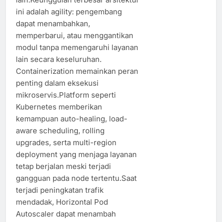
ini adalah agility: pengembang
dapat menambahkan,
memperbarui, atau menggantikan
modul tanpa memengaruhi layanan
lain secara keseluruhan.
Containerization memainkan peran
penting dalam eksekusi
mikroservis.Platform seperti
Kubernetes memberikan
kemampuan auto-healing, load-
aware scheduling, rolling
upgrades, serta multi-region
deployment yang menjaga layanan
tetap berjalan meski terjadi
gangguan pada node tertentu.Saat
terjadi peningkatan trafik
mendadak, Horizontal Pod
Autoscaler dapat menambah