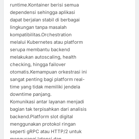
runtime.Kontainer berisi semua
dependensi sehingga aplikasi
dapat berjalan stabil di berbagai
lingkungan tanpa masalah
kompatibilitas.Orchestration
melalui Kubernetes atau platform
serupa membantu backend
melakukan autoscaling, health
checking, hingga failover
otomatis.Kemampuan orkestrasi ini
sangat penting bagi platform real-
time yang tidak memiliki jendela
downtime panjang.
Komunikasi antar layanan menjadi
bagian tak terpisahkan dari analisis
backend.Platform slot digital
menggunakan protokol ringan
seperti gRPC atau HTTP/2 untuk
mengurangi latensi dan