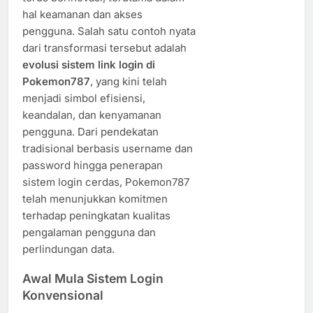
hal keamanan dan akses
pengguna. Salah satu contoh nyata
dari transformasi tersebut adalah
evolusi sistem link login di
Pokemon787
, yang kini telah
menjadi simbol efisiensi,
keandalan, dan kenyamanan
pengguna. Dari pendekatan
tradisional berbasis username dan
password hingga penerapan
sistem login cerdas, Pokemon787
telah menunjukkan komitmen
terhadap peningkatan kualitas
pengalaman pengguna dan
perlindungan data.
Awal Mula Sistem Login
Konvensional