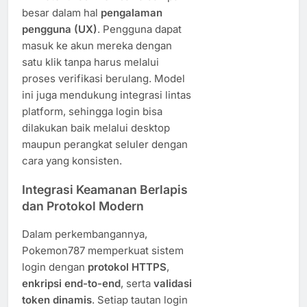
besar dalam hal
pengalaman
pengguna (UX)
. Pengguna dapat
masuk ke akun mereka dengan
satu klik tanpa harus melalui
proses verifikasi berulang. Model
ini juga mendukung integrasi lintas
platform, sehingga login bisa
dilakukan baik melalui desktop
maupun perangkat seluler dengan
cara yang konsisten.
Integrasi Keamanan Berlapis
dan Protokol Modern
Dalam perkembangannya,
Pokemon787 memperkuat sistem
login dengan
protokol HTTPS
,
enkripsi end-to-end
, serta
validasi
token dinamis
. Setiap tautan login