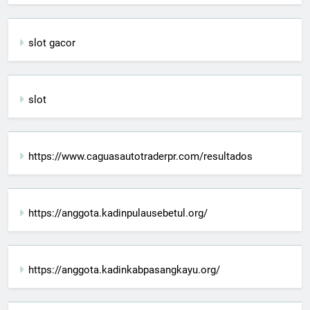
slot gacor
slot
https://www.caguasautotraderpr.com/resultados
https://anggota.kadinpulausebetul.org/
https://anggota.kadinkabpasangkayu.org/