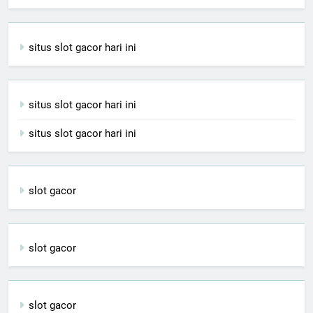
situs slot gacor hari ini
situs slot gacor hari ini
situs slot gacor hari ini
slot gacor
slot gacor
slot gacor