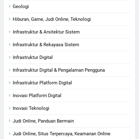
Geologi
Hiburan, Game, Judi Online, Teknologi
Infrastruktur & Arsitektur Sistem
Infrastruktur & Rekayasa Sistem
Infrastruktur Digital
Infrastruktur Digital & Pengalaman Pengguna
Infrastruktur Platform Digital
Inovasi Platform Digital
Inovasi Teknologi
Judi Online, Panduan Bermain
Judi Online, Situs Terpercaya, Keamanan Online