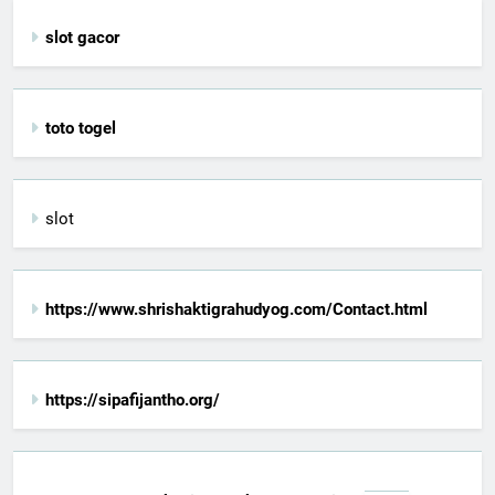
slot gacor
toto togel
slot
https://www.shrishaktigrahudyog.com/Contact.html
https://sipafijantho.org/