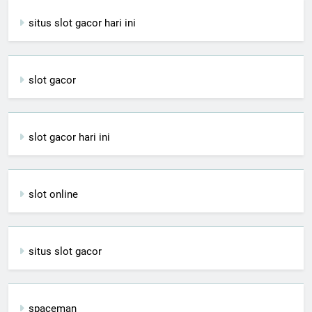
situs slot gacor hari ini
slot gacor
slot gacor hari ini
slot online
situs slot gacor
spaceman