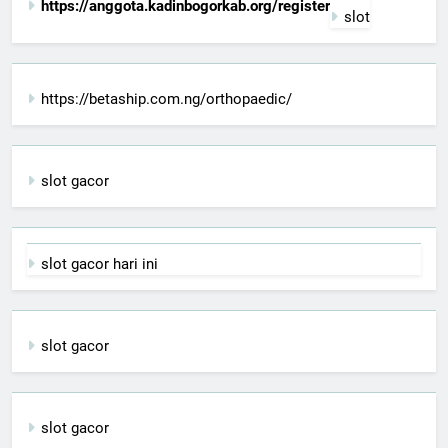
https://anggota.kadinbogorkab.org/register
slot
https://betaship.com.ng/orthopaedic/
slot gacor
slot gacor hari ini
slot gacor
slot gacor