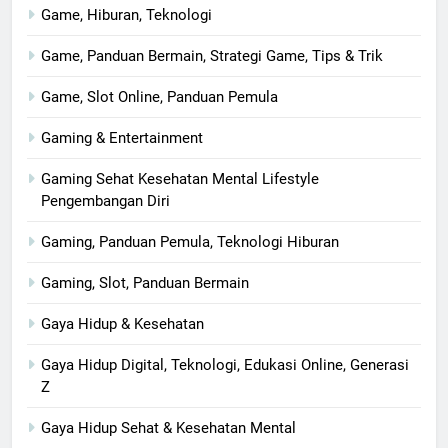
Game, Hiburan, Teknologi
Game, Panduan Bermain, Strategi Game, Tips & Trik
Game, Slot Online, Panduan Pemula
Gaming & Entertainment
Gaming Sehat Kesehatan Mental Lifestyle
Pengembangan Diri
Gaming, Panduan Pemula, Teknologi Hiburan
Gaming, Slot, Panduan Bermain
Gaya Hidup & Kesehatan
Gaya Hidup Digital, Teknologi, Edukasi Online, Generasi
Z
Gaya Hidup Sehat & Kesehatan Mental