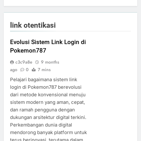
link otentikasi
Evolusi Sistem Link Login di
Pokemon787
c3c9a8e
9 months
ago
0
7 mins
Pelajari bagaimana sistem link
login di Pokemon787 berevolusi
dari metode konvensional menuju
sistem modern yang aman, cepat,
dan ramah pengguna dengan
dukungan arsitektur digital terkini.
Perkembangan dunia digital
mendorong banyak platform untuk
terus berinovasi, terutama dalam