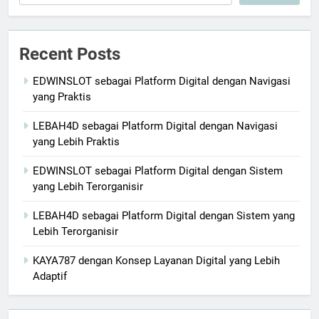
Recent Posts
EDWINSLOT sebagai Platform Digital dengan Navigasi
yang Praktis
LEBAH4D sebagai Platform Digital dengan Navigasi
yang Lebih Praktis
EDWINSLOT sebagai Platform Digital dengan Sistem
yang Lebih Terorganisir
LEBAH4D sebagai Platform Digital dengan Sistem yang
Lebih Terorganisir
KAYA787 dengan Konsep Layanan Digital yang Lebih
Adaptif