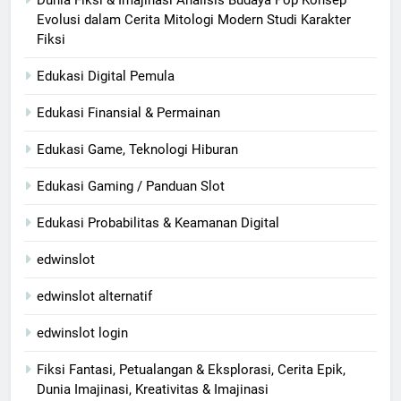
Evolusi dalam Cerita Mitologi Modern Studi Karakter
Fiksi
Edukasi Digital Pemula
Edukasi Finansial & Permainan
Edukasi Game, Teknologi Hiburan
Edukasi Gaming / Panduan Slot
Edukasi Probabilitas & Keamanan Digital
edwinslot
edwinslot alternatif
edwinslot login
Fiksi Fantasi, Petualangan & Eksplorasi, Cerita Epik,
Dunia Imajinasi, Kreativitas & Imajinasi