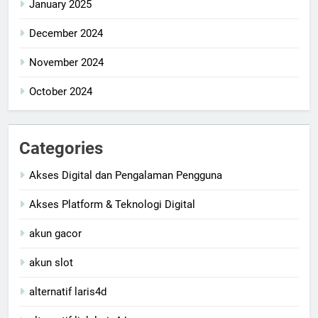
January 2025
December 2024
November 2024
October 2024
Categories
Akses Digital dan Pengalaman Pengguna
Akses Platform & Teknologi Digital
akun gacor
akun slot
alternatif laris4d