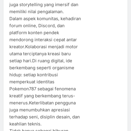
juga storytelling yang imersif dan
memiliki nilai pengalaman.
Dalam aspek komunitas, kehadiran
forum online, Discord, dan
platform konten pendek
mendorong interaksi cepat antar
kreator.Kolaborasi menjadi motor
utama terciptanya kreasi baru
setiap hari.Di ruang digital, ide
berkembang seperti organisme
hidup: setiap kontribusi
memperkuat identitas
Pokemon787 sebagai fenomena
kreatif yang berkembang terus-
menerus.Keterlibatan pengguna
juga menumbuhkan apresiasi
terhadap seni, disiplin desain, dan
keahlian teknis.
Tidak hanya sebagai hiburan,