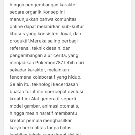
hingga pengembangan karakter
secara organik.Konsep ini
menunjukkan bahwa komunitas
online dapat melahirkan sub-kultur
khusus yang konsisten, loyal, dan
produktif.Mereka saling berbagi
referensi, teknik desain, dan
pengembangan alur cerita, yang
menjadikan Pokemon787 lebih dari
sekadar karakter, melainkan
fenomena kolaboratif yang hidup.
Selain itu, teknologi kecerdasan
buatan turut mempercepat evolusi
kreatif ini.Alat generatif seperti
model gambar, animasi otomatis,
hingga mesin naratif membantu
kreator pemula menghasilkan
karya berkualitas tanpa batas
keahlian teknis yang tinggi.Hal ini