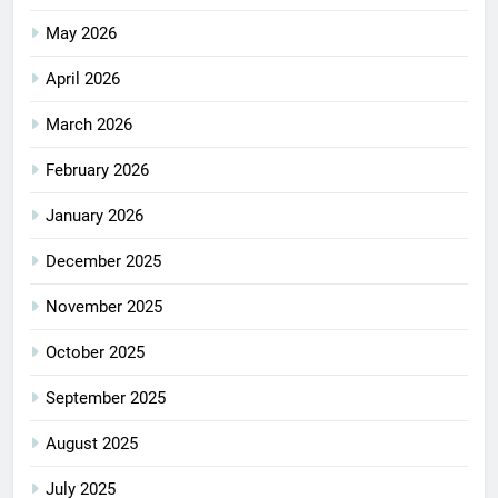
May 2026
April 2026
March 2026
February 2026
January 2026
December 2025
November 2025
October 2025
September 2025
August 2025
July 2025