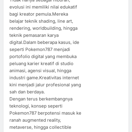
evolusi ini memiliki nilai edukatif
bagi kreator pemula.Mereka
belajar teknik shading, line art,
rendering, worldbuilding, hingga
teknik pemasaran karya
digital.Dalam beberapa kasus, ide
seperti Pokemon787 menjadi
portofolio digital yang membuka
peluang karier kreatif di studio
animasi, agensi visual, hingga
industri game.Kreativitas internet
kini menjadi jalur profesional yang
sah dan berdaya.
Dengan terus berkembangnya
teknologi, konsep seperti
Pokemon787 berpotensi masuk ke
ranah augmented reality,
metaverse, hingga collectible