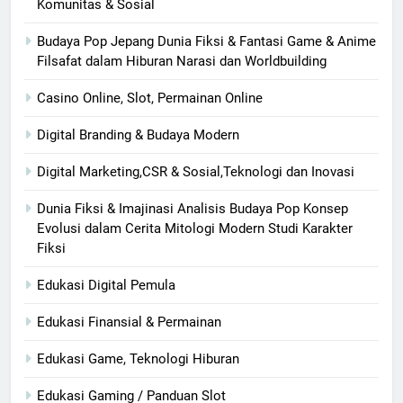
Komunitas & Sosial
Budaya Pop Jepang Dunia Fiksi & Fantasi Game & Anime
Filsafat dalam Hiburan Narasi dan Worldbuilding
Casino Online, Slot, Permainan Online
Digital Branding & Budaya Modern
Digital Marketing,CSR & Sosial,Teknologi dan Inovasi
Dunia Fiksi & Imajinasi Analisis Budaya Pop Konsep
Evolusi dalam Cerita Mitologi Modern Studi Karakter
Fiksi
Edukasi Digital Pemula
Edukasi Finansial & Permainan
Edukasi Game, Teknologi Hiburan
Edukasi Gaming / Panduan Slot