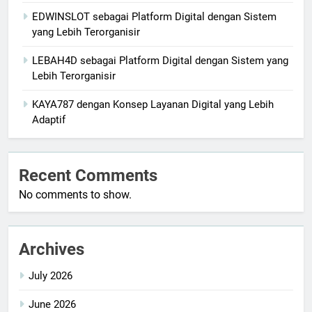
EDWINSLOT sebagai Platform Digital dengan Sistem
yang Lebih Terorganisir
LEBAH4D sebagai Platform Digital dengan Sistem yang
Lebih Terorganisir
KAYA787 dengan Konsep Layanan Digital yang Lebih
Adaptif
Recent Comments
No comments to show.
Archives
July 2026
June 2026