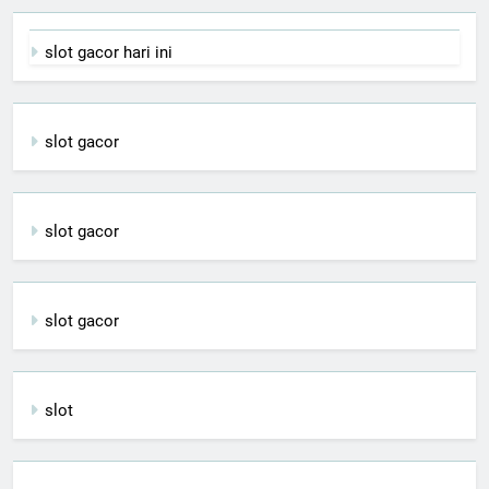
slot gacor hari ini
slot gacor
slot gacor
slot gacor
slot