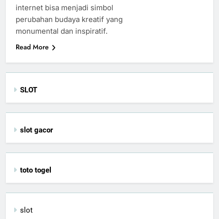
internet bisa menjadi simbol
perubahan budaya kreatif yang
monumental dan inspiratif.
Read More
SLOT
slot gacor
toto togel
slot