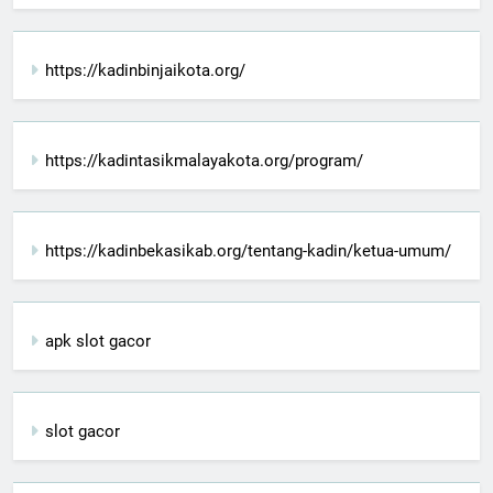
https://kadinbinjaikota.org/
https://kadintasikmalayakota.org/program/
https://kadinbekasikab.org/tentang-kadin/ketua-umum/
apk slot gacor
slot gacor