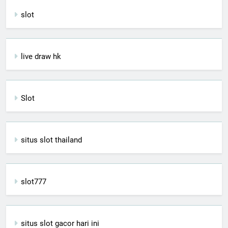
slot
live draw hk
Slot
situs slot thailand
slot777
situs slot gacor hari ini