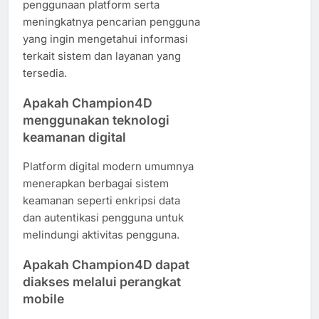
penggunaan platform serta
meningkatnya pencarian pengguna
yang ingin mengetahui informasi
terkait sistem dan layanan yang
tersedia.
Apakah Champion4D
menggunakan teknologi
keamanan digital
Platform digital modern umumnya
menerapkan berbagai sistem
keamanan seperti enkripsi data
dan autentikasi pengguna untuk
melindungi aktivitas pengguna.
Apakah Champion4D dapat
diakses melalui perangkat
mobile