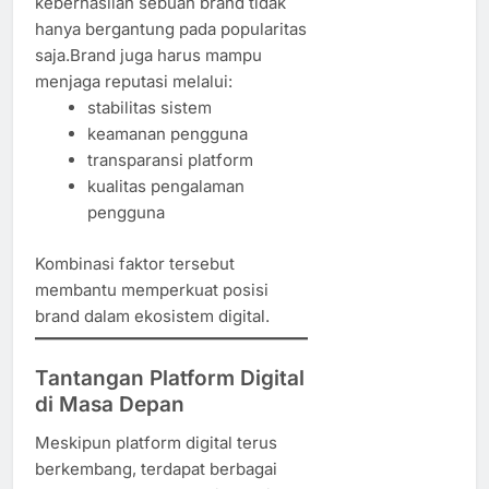
keberhasilan sebuah brand tidak
hanya bergantung pada popularitas
saja.Brand juga harus mampu
menjaga reputasi melalui:
stabilitas sistem
keamanan pengguna
transparansi platform
kualitas pengalaman
pengguna
Kombinasi faktor tersebut
membantu memperkuat posisi
brand dalam ekosistem digital.
Tantangan Platform Digital
di Masa Depan
Meskipun platform digital terus
berkembang, terdapat berbagai