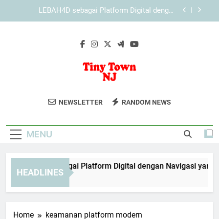
Skip
EDWINSLOT sebagai Platform Digital dengan
to
Sistem yang Lebih Terorganisir
content
LEBAH4D sebagai Platform Digital dengan Sistem
yang Lebih Terorganisir
EDWINSLOT sebagai Platform Digital dengan
Navigasi yang Praktis
LEBAH4D sebagai Platform Digital dengan
Navigasi yang Lebih Praktis
Tiny Town NJ
Nikmati Keseruan Di Tiny Town NJ,
EDWINSLOT sebagai Platform Digital dengan
NEWSLETTER
RANDOM NEWS
Sistem yang Lebih Terorganisir
Taman Hiburan Keluarga Di New Jersey
LEBAH4D sebagai Platform Digital dengan Sistem
Dengan Atraksi Yang Menyenangkan.
yang Lebih Terorganisir
MENU
WINSLOT sebagai Platform Digital dengan Navigasi yang Prak
HEADLINES
Weeks Ago
Home
keamanan platform modern