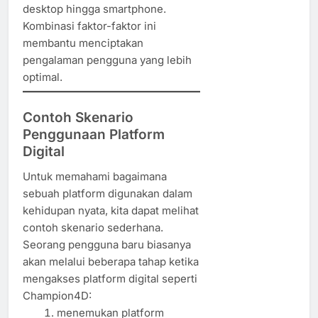
desktop hingga smartphone.
Kombinasi faktor-faktor ini
membantu menciptakan
pengalaman pengguna yang lebih
optimal.
Contoh Skenario
Penggunaan Platform
Digital
Untuk memahami bagaimana
sebuah platform digunakan dalam
kehidupan nyata, kita dapat melihat
contoh skenario sederhana.
Seorang pengguna baru biasanya
akan melalui beberapa tahap ketika
mengakses platform digital seperti
Champion4D:
menemukan platform