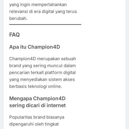
yang ingin mempertahankan
relevansi di era digital yang terus
berubah.
FAQ
Apa itu Champion4D
Champion4D merupakan sebuah
brand yang sering muncul dalam
pencarian terkait platform digital
yang menyediakan sistem akses
berbasis teknologi online.
Mengapa Champion4D
sering dicari di internet
Popularitas brand biasanya
dipengaruhi oleh tingkat