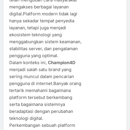
mengakses berbagai layanan
digital.Platform modern tidak lagi
hanya sekadar tempat penyedia
layanan, tetapi juga menjadi
ekosistem teknologi yang
menggabungkan sistem keamanan,
stabilitas server, dan pengalaman
pengguna yang optimal.
Dalam konteks ini,
Champion4D
menjadi salah satu brand yang
sering muncul dalam pencarian
pengguna di internet.Banyak orang
tertarik memahami bagaimana
platform tersebut berkembang
serta bagaimana sistemnya
beradaptasi dengan perubahan
teknologi digital.
Perkembangan sebuah platform