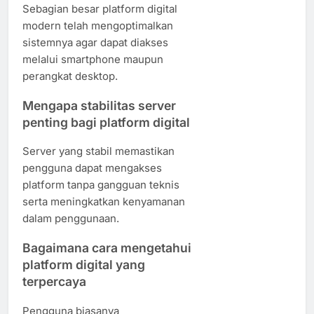
Sebagian besar platform digital
modern telah mengoptimalkan
sistemnya agar dapat diakses
melalui smartphone maupun
perangkat desktop.
Mengapa stabilitas server
penting bagi platform digital
Server yang stabil memastikan
pengguna dapat mengakses
platform tanpa gangguan teknis
serta meningkatkan kenyamanan
dalam penggunaan.
Bagaimana cara mengetahui
platform digital yang
terpercaya
Pengguna biasanya