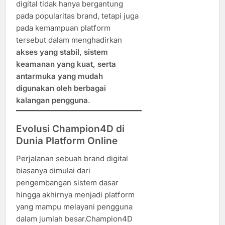
digital tidak hanya bergantung
pada popularitas brand, tetapi juga
pada kemampuan platform
tersebut dalam menghadirkan
akses yang stabil, sistem
keamanan yang kuat, serta
antarmuka yang mudah
digunakan oleh berbagai
kalangan pengguna
.
Evolusi Champion4D di
Dunia Platform Online
Perjalanan sebuah brand digital
biasanya dimulai dari
pengembangan sistem dasar
hingga akhirnya menjadi platform
yang mampu melayani pengguna
dalam jumlah besar.Champion4D