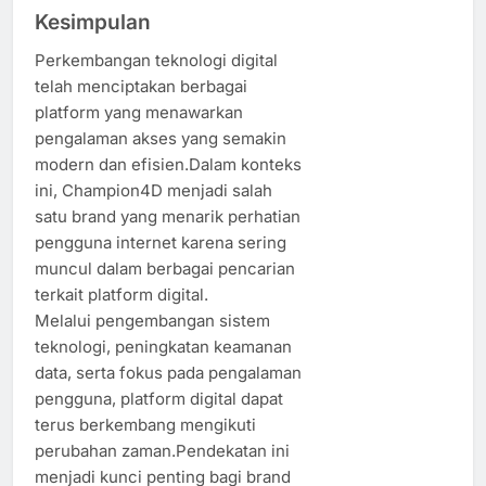
Kesimpulan
Perkembangan teknologi digital
telah menciptakan berbagai
platform yang menawarkan
pengalaman akses yang semakin
modern dan efisien.Dalam konteks
ini, Champion4D menjadi salah
satu brand yang menarik perhatian
pengguna internet karena sering
muncul dalam berbagai pencarian
terkait platform digital.
Melalui pengembangan sistem
teknologi, peningkatan keamanan
data, serta fokus pada pengalaman
pengguna, platform digital dapat
terus berkembang mengikuti
perubahan zaman.Pendekatan ini
menjadi kunci penting bagi brand