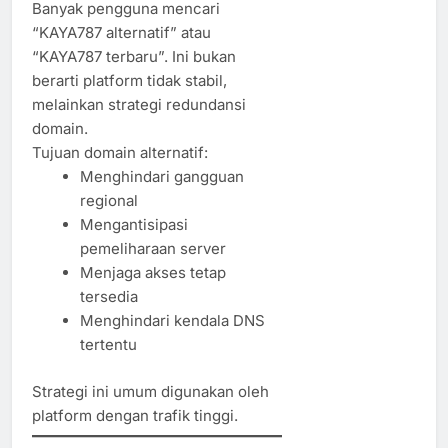
Banyak pengguna mencari
“KAYA787 alternatif” atau
“KAYA787 terbaru”. Ini bukan
berarti platform tidak stabil,
melainkan strategi redundansi
domain.
Tujuan domain alternatif:
Menghindari gangguan
regional
Mengantisipasi
pemeliharaan server
Menjaga akses tetap
tersedia
Menghindari kendala DNS
tertentu
Strategi ini umum digunakan oleh
platform dengan trafik tinggi.