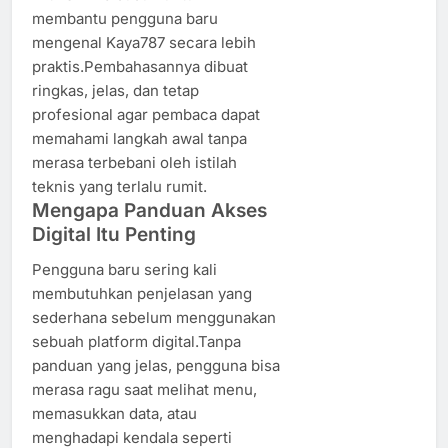
membantu pengguna baru
mengenal Kaya787 secara lebih
praktis.Pembahasannya dibuat
ringkas, jelas, dan tetap
profesional agar pembaca dapat
memahami langkah awal tanpa
merasa terbebani oleh istilah
teknis yang terlalu rumit.
Mengapa Panduan Akses
Digital Itu Penting
Pengguna baru sering kali
membutuhkan penjelasan yang
sederhana sebelum menggunakan
sebuah platform digital.Tanpa
panduan yang jelas, pengguna bisa
merasa ragu saat melihat menu,
memasukkan data, atau
menghadapi kendala seperti