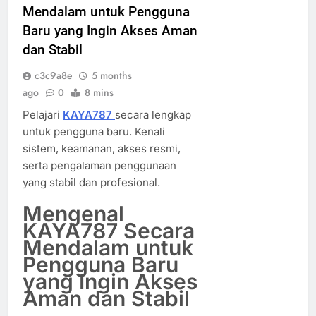
Mendalam untuk Pengguna
Baru yang Ingin Akses Aman
dan Stabil
c3c9a8e
5 months
ago
0
8 mins
Pelajari
KAYA787
secara lengkap
untuk pengguna baru. Kenali
sistem, keamanan, akses resmi,
serta pengalaman penggunaan
yang stabil dan profesional.
Mengenal
KAYA787 Secara
Mendalam untuk
Pengguna Baru
yang Ingin Akses
Aman dan Stabil