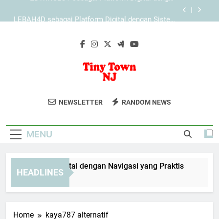
Skip
LEBAH4D sebagai Platform Digital dengan Sistem
to
yang Lebih Terorganisir
content
EDWINSLOT sebagai Platform Digital dengan
Navigasi yang Praktis
LEBAH4D sebagai Platform Digital dengan
Navigasi yang Lebih Praktis
EDWINSLOT sebagai Platform Digital dengan
Sistem yang Lebih Terorganisir
Tiny Town NJ
Nikmati Keseruan Di Tiny Town NJ,
LEBAH4D sebagai Platform Digital dengan Sistem
NEWSLETTER
RANDOM NEWS
yang Lebih Terorganisir
Taman Hiburan Keluarga Di New Jersey
Dengan Atraksi Yang Menyenangkan.
MENU
 Platform Digital dengan Navigasi yang Praktis
LEBAH4D
HEADLINES
2 Weeks 
Home
kaya787 alternatif