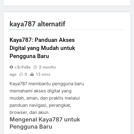
kaya787 alternatif
Kaya787: Panduan Akses
Digital yang Mudah untuk
Pengguna Baru
c3c9a8e
2 months
ago
0
13 mins
Kaya787 membantu pengguna baru
memahami akses digital yang
mudah, aman, dan praktis melalui
panduan navigasi, perangkat,
browser, dan akun.
Mengenal Kaya787 untuk
Pengguna Baru