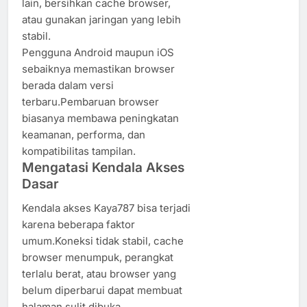
lain, bersihkan cache browser,
atau gunakan jaringan yang lebih
stabil.
Pengguna Android maupun iOS
sebaiknya memastikan browser
berada dalam versi
terbaru.Pembaruan browser
biasanya membawa peningkatan
keamanan, performa, dan
kompatibilitas tampilan.
Mengatasi Kendala Akses
Dasar
Kendala akses Kaya787 bisa terjadi
karena beberapa faktor
umum.Koneksi tidak stabil, cache
browser menumpuk, perangkat
terlalu berat, atau browser yang
belum diperbarui dapat membuat
halaman sulit dibuka.