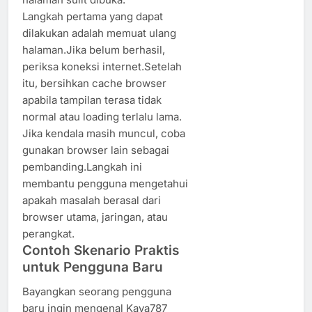
Langkah pertama yang dapat
dilakukan adalah memuat ulang
halaman.Jika belum berhasil,
periksa koneksi internet.Setelah
itu, bersihkan cache browser
apabila tampilan terasa tidak
normal atau loading terlalu lama.
Jika kendala masih muncul, coba
gunakan browser lain sebagai
pembanding.Langkah ini
membantu pengguna mengetahui
apakah masalah berasal dari
browser utama, jaringan, atau
perangkat.
Contoh Skenario Praktis
untuk Pengguna Baru
Bayangkan seorang pengguna
baru ingin mengenal Kaya787