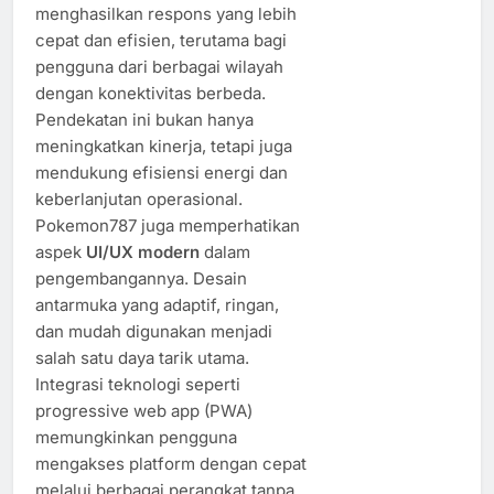
menghasilkan respons yang lebih
cepat dan efisien, terutama bagi
pengguna dari berbagai wilayah
dengan konektivitas berbeda.
Pendekatan ini bukan hanya
meningkatkan kinerja, tetapi juga
mendukung efisiensi energi dan
keberlanjutan operasional.
Pokemon787 juga memperhatikan
aspek
UI/UX modern
dalam
pengembangannya. Desain
antarmuka yang adaptif, ringan,
dan mudah digunakan menjadi
salah satu daya tarik utama.
Integrasi teknologi seperti
progressive web app (PWA)
memungkinkan pengguna
mengakses platform dengan cepat
melalui berbagai perangkat tanpa