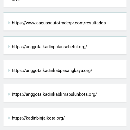
https://www.caguasautotraderpr.com/resultados
https://anggota.kadinpulausebetul.org/
https://anggota.kadinkabpasangkayu.org/
https://anggota.kadinkablimapuluhkota.org/
https://kadinbinjaikota.org/