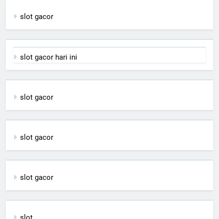
slot gacor
slot gacor hari ini
slot gacor
slot gacor
slot gacor
slot