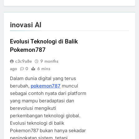
inovasi AI
Evolusi Teknologi di Balik
Pokemon787
c3c9a8e
9 months
ago
0
6 mins
Dalam dunia digital yang terus
berubah,
pokemon787
muncul
sebagai contoh nyata dari platform
yang mampu beradaptasi dan
berevolusi mengikuti
perkembangan teknologi global.
Evolusi teknologi di balik
Pokemon787 bukan hanya sekadar
peningkatan sistem, tetapi