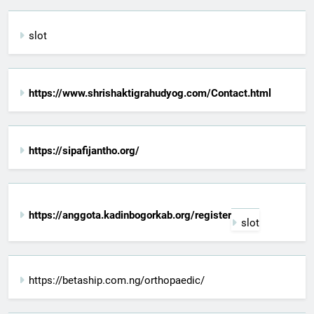
slot
https://www.shrishaktigrahudyog.com/Contact.html
https://sipafijantho.org/
https://anggota.kadinbogorkab.org/register
slot
https://betaship.com.ng/orthopaedic/