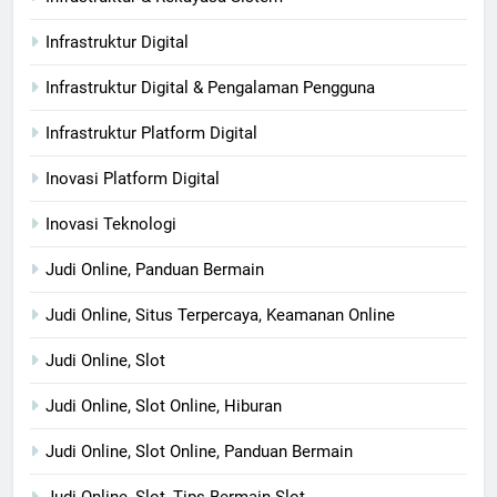
Infrastruktur Digital
Infrastruktur Digital & Pengalaman Pengguna
Infrastruktur Platform Digital
Inovasi Platform Digital
Inovasi Teknologi
Judi Online, Panduan Bermain
Judi Online, Situs Terpercaya, Keamanan Online
Judi Online, Slot
Judi Online, Slot Online, Hiburan
Judi Online, Slot Online, Panduan Bermain
Judi Online, Slot, Tips Bermain Slot