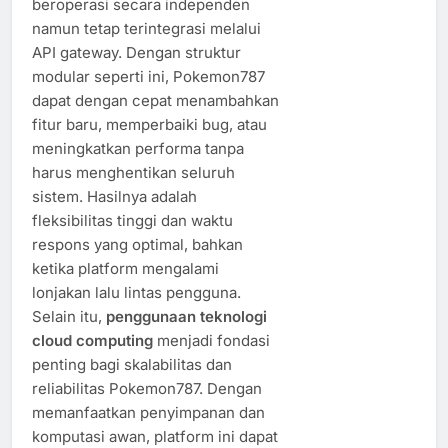
beroperasi secara independen
namun tetap terintegrasi melalui
API gateway. Dengan struktur
modular seperti ini, Pokemon787
dapat dengan cepat menambahkan
fitur baru, memperbaiki bug, atau
meningkatkan performa tanpa
harus menghentikan seluruh
sistem. Hasilnya adalah
fleksibilitas tinggi dan waktu
respons yang optimal, bahkan
ketika platform mengalami
lonjakan lalu lintas pengguna.
Selain itu,
penggunaan teknologi
cloud computing
menjadi fondasi
penting bagi skalabilitas dan
reliabilitas Pokemon787. Dengan
memanfaatkan penyimpanan dan
komputasi awan, platform ini dapat