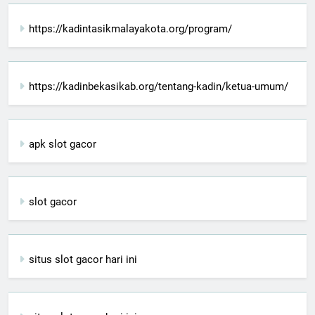
https://kadintasikmalayakota.org/program/
https://kadinbekasikab.org/tentang-kadin/ketua-umum/
apk slot gacor
slot gacor
situs slot gacor hari ini