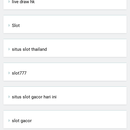
live draw hk
Slot
situs slot thailand
slot777
situs slot gacor hari ini
slot gacor