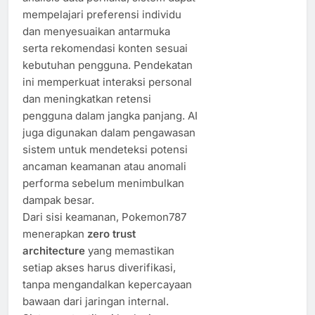
mempelajari preferensi individu
dan menyesuaikan antarmuka
serta rekomendasi konten sesuai
kebutuhan pengguna. Pendekatan
ini memperkuat interaksi personal
dan meningkatkan retensi
pengguna dalam jangka panjang. AI
juga digunakan dalam pengawasan
sistem untuk mendeteksi potensi
ancaman keamanan atau anomali
performa sebelum menimbulkan
dampak besar.
Dari sisi keamanan, Pokemon787
menerapkan
zero trust
architecture
yang memastikan
setiap akses harus diverifikasi,
tanpa mengandalkan kepercayaan
bawaan dari jaringan internal.