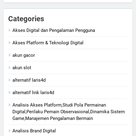
Categories
Akses Digital dan Pengalaman Pengguna
Akses Platform & Teknologi Digital
akun gacor
akun slot
alternatif laris4d
alternatif link laris4d
Analisis Akses Platform,Studi Pola Permainan
Digital,Perilaku Pemain Observasional,Dinamika Sistem
Game,Manajemen Pengalaman Bermain
Analisis Brand Digital