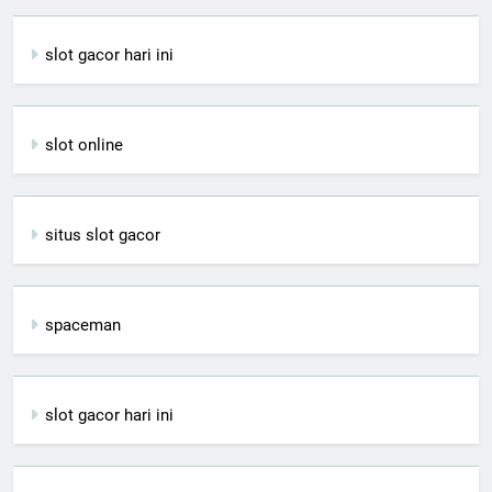
slot gacor hari ini
slot online
situs slot gacor
spaceman
slot gacor hari ini