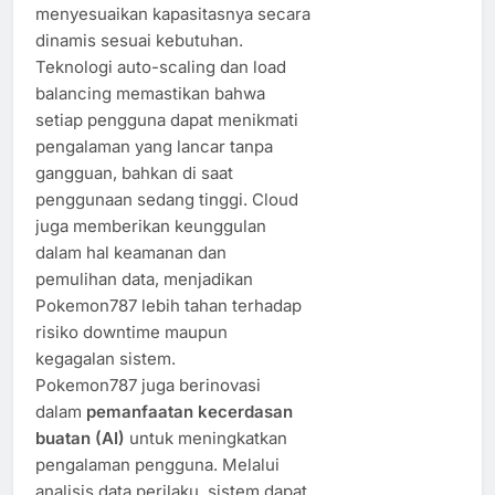
menyesuaikan kapasitasnya secara
dinamis sesuai kebutuhan.
Teknologi auto-scaling dan load
balancing memastikan bahwa
setiap pengguna dapat menikmati
pengalaman yang lancar tanpa
gangguan, bahkan di saat
penggunaan sedang tinggi. Cloud
juga memberikan keunggulan
dalam hal keamanan dan
pemulihan data, menjadikan
Pokemon787 lebih tahan terhadap
risiko downtime maupun
kegagalan sistem.
Pokemon787 juga berinovasi
dalam
pemanfaatan kecerdasan
buatan (AI)
untuk meningkatkan
pengalaman pengguna. Melalui
analisis data perilaku, sistem dapat