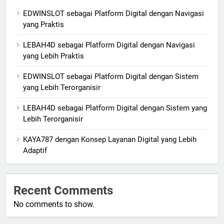
EDWINSLOT sebagai Platform Digital dengan Navigasi
yang Praktis
LEBAH4D sebagai Platform Digital dengan Navigasi
yang Lebih Praktis
EDWINSLOT sebagai Platform Digital dengan Sistem
yang Lebih Terorganisir
LEBAH4D sebagai Platform Digital dengan Sistem yang
Lebih Terorganisir
KAYA787 dengan Konsep Layanan Digital yang Lebih
Adaptif
Recent Comments
No comments to show.