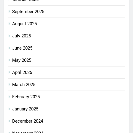
September 2025
August 2025
July 2025
June 2025
May 2025
April 2025
March 2025
February 2025
January 2025
December 2024