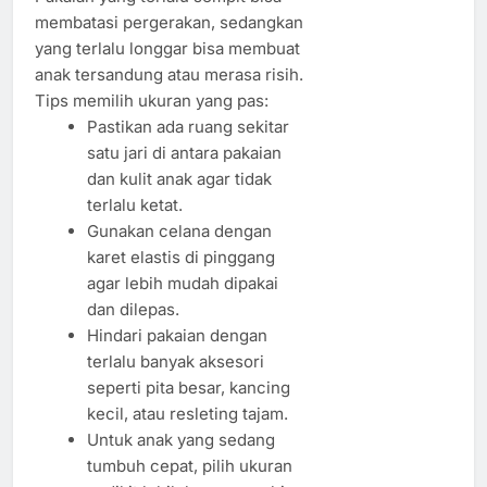
membatasi pergerakan, sedangkan
yang terlalu longgar bisa membuat
anak tersandung atau merasa risih.
Tips memilih ukuran yang pas:
Pastikan ada ruang sekitar
satu jari di antara pakaian
dan kulit anak agar tidak
terlalu ketat.
Gunakan celana dengan
karet elastis di pinggang
agar lebih mudah dipakai
dan dilepas.
Hindari pakaian dengan
terlalu banyak aksesori
seperti pita besar, kancing
kecil, atau resleting tajam.
Untuk anak yang sedang
tumbuh cepat, pilih ukuran