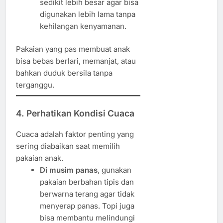
sedikit lebih besar agar bisa
digunakan lebih lama tanpa
kehilangan kenyamanan.
Pakaian yang pas membuat anak
bisa bebas berlari, memanjat, atau
bahkan duduk bersila tanpa
terganggu.
4. Perhatikan Kondisi Cuaca
Cuaca adalah faktor penting yang
sering diabaikan saat memilih
pakaian anak.
Di musim panas
, gunakan
pakaian berbahan tipis dan
berwarna terang agar tidak
menyerap panas. Topi juga
bisa membantu melindungi