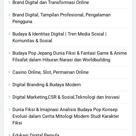
Brand Digital dan Transformasi Online
Brand Digital, Tampilan Profesional, Pengalaman
Pengguna
Budaya & Identitas Digital | Tren Media Sosial |
Komunitas & Sosial
Budaya Pop Jepang Dunia Fiksi & Fantasi Game & Anime
Filsafat dalam Hiburan Narasi dan Worldbuilding
Casino Online, Slot, Permainan Online
Digital Branding & Budaya Modern
Digital Marketing,CSR & Sosial,Teknologi dan Inovasi
Dunia Fiksi & Imajinasi Analisis Budaya Pop Konsep
Evolusi dalam Cerita Mitologi Modern Studi Karakter
Fiksi
Edukasi Digital Pemula