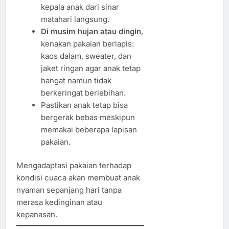
kepala anak dari sinar
matahari langsung.
Di musim hujan atau dingin
,
kenakan pakaian berlapis:
kaos dalam, sweater, dan
jaket ringan agar anak tetap
hangat namun tidak
berkeringat berlebihan.
Pastikan anak tetap bisa
bergerak bebas meskipun
memakai beberapa lapisan
pakaian.
Mengadaptasi pakaian terhadap
kondisi cuaca akan membuat anak
nyaman sepanjang hari tanpa
merasa kedinginan atau
kepanasan.