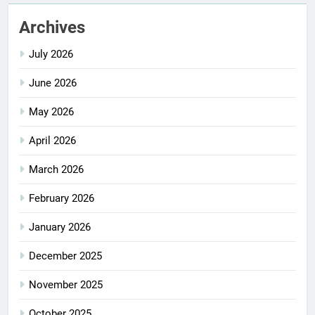
Archives
July 2026
June 2026
May 2026
April 2026
March 2026
February 2026
January 2026
December 2025
November 2025
October 2025