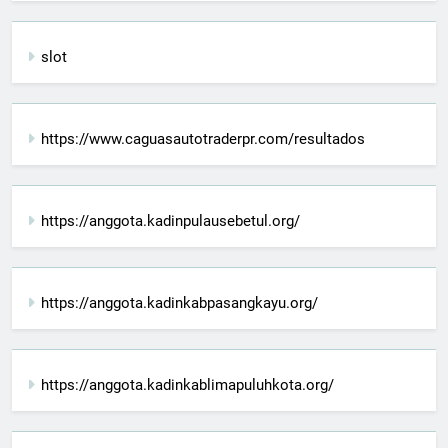
slot
https://www.caguasautotraderpr.com/resultados
https://anggota.kadinpulausebetul.org/
https://anggota.kadinkabpasangkayu.org/
https://anggota.kadinkablimapuluhkota.org/