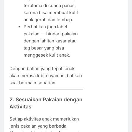
terutama di cuaca panas,
karena bisa membuat kulit
anak gerah dan lembap.
Perhatikan juga label
pakaian — hindari pakaian
dengan jahitan kasar atau
tag besar yang bisa
menggesek kulit anak.
Dengan bahan yang tepat, anak
akan merasa lebih nyaman, bahkan
saat bermain seharian.
2. Sesuaikan Pakaian dengan
Aktivitas
Setiap aktivitas anak memerlukan
jenis pakaian yang berbeda.