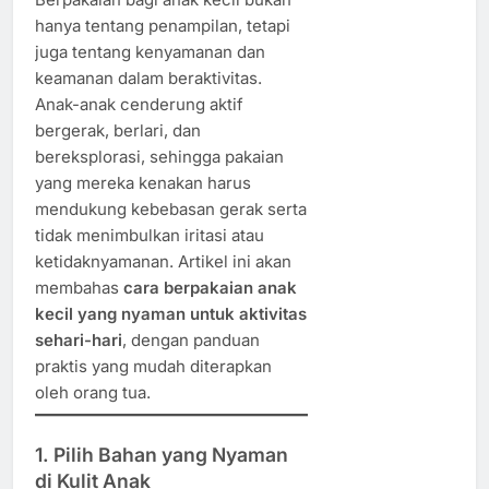
hanya tentang penampilan, tetapi
juga tentang kenyamanan dan
keamanan dalam beraktivitas.
Anak-anak cenderung aktif
bergerak, berlari, dan
bereksplorasi, sehingga pakaian
yang mereka kenakan harus
mendukung kebebasan gerak serta
tidak menimbulkan iritasi atau
ketidaknyamanan. Artikel ini akan
membahas
cara berpakaian anak
kecil yang nyaman untuk aktivitas
sehari-hari
, dengan panduan
praktis yang mudah diterapkan
oleh orang tua.
1. Pilih Bahan yang Nyaman
di Kulit Anak