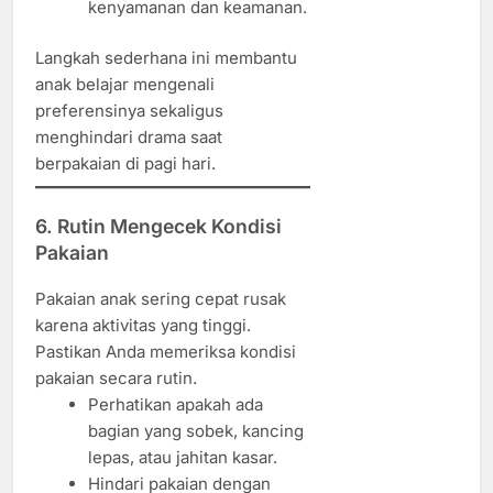
kenyamanan dan keamanan.
Langkah sederhana ini membantu
anak belajar mengenali
preferensinya sekaligus
menghindari drama saat
berpakaian di pagi hari.
6. Rutin Mengecek Kondisi
Pakaian
Pakaian anak sering cepat rusak
karena aktivitas yang tinggi.
Pastikan Anda memeriksa kondisi
pakaian secara rutin.
Perhatikan apakah ada
bagian yang sobek, kancing
lepas, atau jahitan kasar.
Hindari pakaian dengan