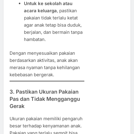
Untuk ke sekolah atau
acara keluarga
, pastikan
pakaian tidak terlalu ketat
agar anak tetap bisa duduk,
berjalan, dan bermain tanpa
hambatan.
Dengan menyesuaikan pakaian
berdasarkan aktivitas, anak akan
merasa nyaman tanpa kehilangan
kebebasan bergerak.
3. Pastikan Ukuran Pakaian
Pas dan Tidak Mengganggu
Gerak
Ukuran pakaian memiliki pengaruh
besar terhadap kenyamanan anak.
Pakaian yang terlalu sempit bisa