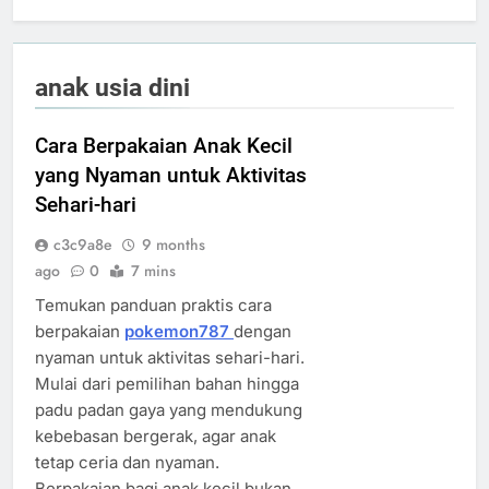
anak usia dini
Cara Berpakaian Anak Kecil
yang Nyaman untuk Aktivitas
Sehari-hari
c3c9a8e
9 months
ago
0
7 mins
Temukan panduan praktis cara
berpakaian
pokemon787
dengan
nyaman untuk aktivitas sehari-hari.
Mulai dari pemilihan bahan hingga
padu padan gaya yang mendukung
kebebasan bergerak, agar anak
tetap ceria dan nyaman.
Berpakaian bagi anak kecil bukan