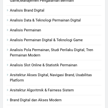
Game,Manajemen Pengalaman Bermain
Analisis Brand Digital
Analisis Data & Teknologi Permainan Digital
Analisis Permainan
Analisis Permainan Digital & Teknologi Game
Analisis Pola Permainan, Studi Perilaku Digital, Tren
Permainan Modern
Analisis Slot Online & Statistik Permainan
Arsitektur Akses Digital, Navigasi Brand, Usabilitas
Platform
Arsitektur Algoritmik & Fairness Sistem
Brand Digital dan Akses Modern