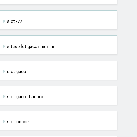
slot777
situs slot gacor hari ini
slot gacor
slot gacor hari ini
slot online