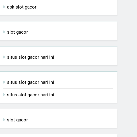
apk slot gacor
slot gacor
situs slot gacor hari ini
situs slot gacor hari ini
situs slot gacor hari ini
slot gacor