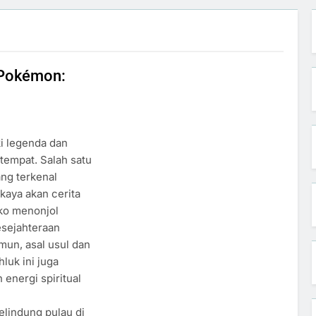
 Pokémon:
ki legenda dan
tempat. Salah satu
ang terkenal
kaya akan cerita
oko menonjol
sejahteraan
mun, asal usul dan
luk ini juga
nergi spiritual
elindung pulau di