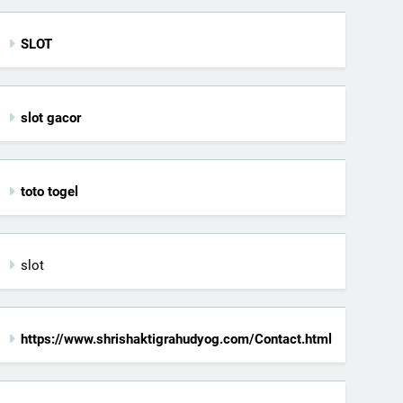
SLOT
slot gacor
toto togel
slot
https://www.shrishaktigrahudyog.com/Contact.html