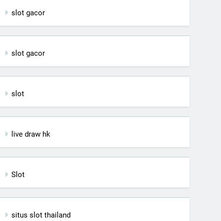
slot gacor
slot gacor
slot
live draw hk
Slot
situs slot thailand