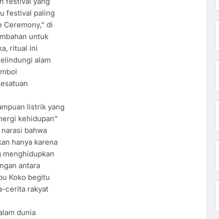
n festival yang
 festival paling
e Ceremony,” di
embahan untuk
 ritual ini
elindungi alam
imbol
kesatuan
ampuan listrik yang
energi kehidupan”
t narasi bahwa
kan hanya karena
ng menghidupkan
ngan antara
apu Koko begitu
a-cerita rakyat
dalam dunia