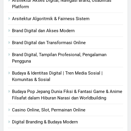
Arsitektur Akses Digital, Navigasi Brand, Usabilitas
Platform
Arsitektur Algoritmik & Fairness Sistem
Brand Digital dan Akses Modern
Brand Digital dan Transformasi Online
Brand Digital, Tampilan Profesional, Pengalaman
Pengguna
Budaya & Identitas Digital | Tren Media Sosial |
Komunitas & Sosial
Budaya Pop Jepang Dunia Fiksi & Fantasi Game & Anime
Filsafat dalam Hiburan Narasi dan Worldbuilding
Casino Online, Slot, Permainan Online
Digital Branding & Budaya Modern