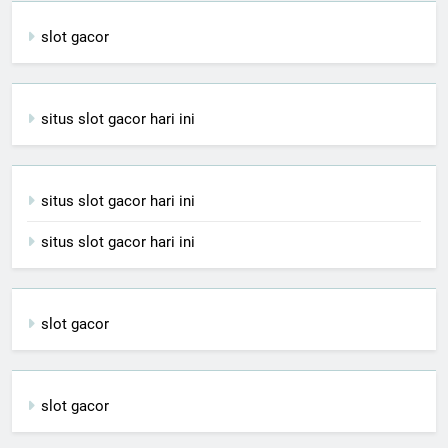
slot gacor
situs slot gacor hari ini
situs slot gacor hari ini
situs slot gacor hari ini
slot gacor
slot gacor