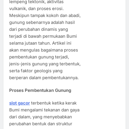
lempeng tektonik, aktivitas
vulkanik, dan proses erosi.
Meskipun tampak kokoh dan abadi,
gunung sebenarnya adalah hasil
dari perubahan dinamis yang
terjadi di bawah permukaan Bumi
selama jutaan tahun. Artikel ini
akan mengulas bagaimana proses
pembentukan gunung terjadi,
jenis-jenis gunung yang terbentuk,
serta faktor geologis yang
berperan dalam pembentukannya.
Proses Pembentukan Gunung
slot gacor
terbentuk ketika kerak
Bumi mengalami tekanan dan gaya
dari dalam, yang menyebabkan
perubahan bentuk dan struktur