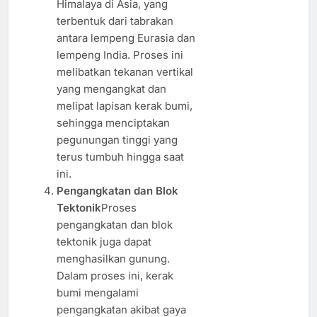
Himalaya di Asia, yang
terbentuk dari tabrakan
antara lempeng Eurasia dan
lempeng India. Proses ini
melibatkan tekanan vertikal
yang mengangkat dan
melipat lapisan kerak bumi,
sehingga menciptakan
pegunungan tinggi yang
terus tumbuh hingga saat
ini.
Pengangkatan dan Blok
Tektonik
Proses
pengangkatan dan blok
tektonik juga dapat
menghasilkan gunung.
Dalam proses ini, kerak
bumi mengalami
pengangkatan akibat gaya