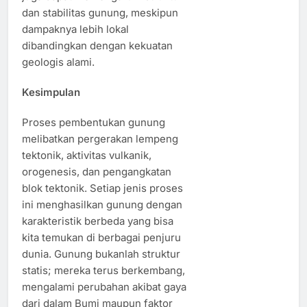
dan stabilitas gunung, meskipun
dampaknya lebih lokal
dibandingkan dengan kekuatan
geologis alami.
Kesimpulan
Proses pembentukan gunung
melibatkan pergerakan lempeng
tektonik, aktivitas vulkanik,
orogenesis, dan pengangkatan
blok tektonik. Setiap jenis proses
ini menghasilkan gunung dengan
karakteristik berbeda yang bisa
kita temukan di berbagai penjuru
dunia. Gunung bukanlah struktur
statis; mereka terus berkembang,
mengalami perubahan akibat gaya
dari dalam Bumi maupun faktor