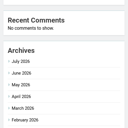
Recent Comments
No comments to show.
Archives
July 2026
June 2026
May 2026
April 2026
March 2026
February 2026