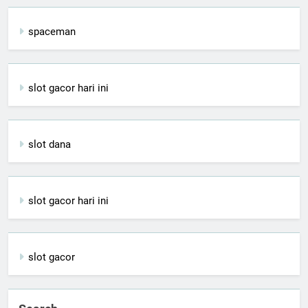
spaceman
slot gacor hari ini
slot dana
slot gacor hari ini
slot gacor