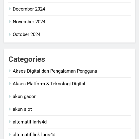
December 2024
November 2024
October 2024
Categories
Akses Digital dan Pengalaman Pengguna
Akses Platform & Teknologi Digital
akun gacor
akun slot
alternatif laris4d
alternatif link laris4d