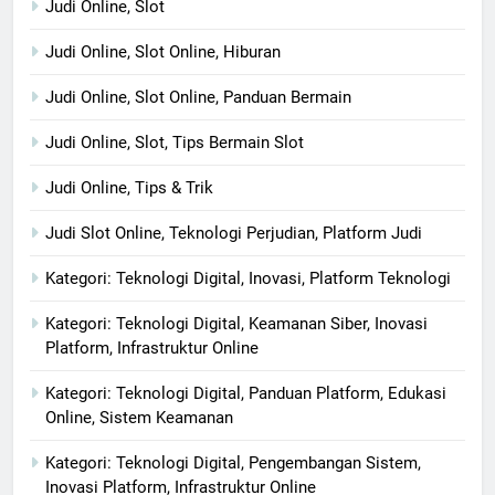
Judi Online, Slot
Judi Online, Slot Online, Hiburan
Judi Online, Slot Online, Panduan Bermain
Judi Online, Slot, Tips Bermain Slot
Judi Online, Tips & Trik
Judi Slot Online, Teknologi Perjudian, Platform Judi
Kategori: Teknologi Digital, Inovasi, Platform Teknologi
Kategori: Teknologi Digital, Keamanan Siber, Inovasi
Platform, Infrastruktur Online
Kategori: Teknologi Digital, Panduan Platform, Edukasi
Online, Sistem Keamanan
Kategori: Teknologi Digital, Pengembangan Sistem,
Inovasi Platform, Infrastruktur Online