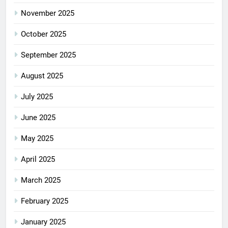
November 2025
October 2025
September 2025
August 2025
July 2025
June 2025
May 2025
April 2025
March 2025
February 2025
January 2025