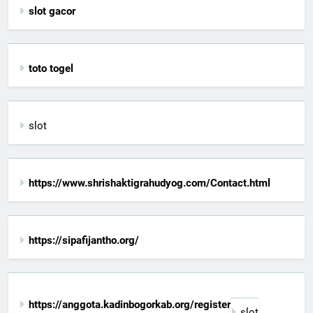
slot gacor
toto togel
slot
https://www.shrishaktigrahudyog.com/Contact.html
https://sipafijantho.org/
https://anggota.kadinbogorkab.org/register
slot