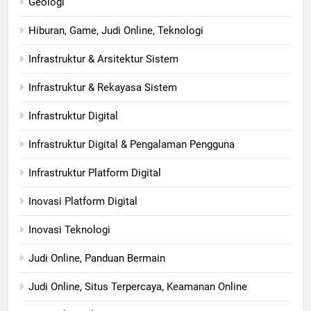
Geologi
Hiburan, Game, Judi Online, Teknologi
Infrastruktur & Arsitektur Sistem
Infrastruktur & Rekayasa Sistem
Infrastruktur Digital
Infrastruktur Digital & Pengalaman Pengguna
Infrastruktur Platform Digital
Inovasi Platform Digital
Inovasi Teknologi
Judi Online, Panduan Bermain
Judi Online, Situs Terpercaya, Keamanan Online