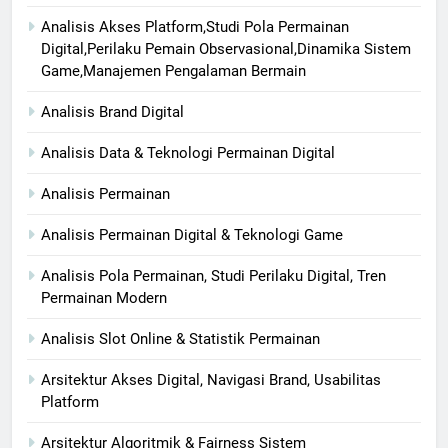
Analisis Akses Platform,Studi Pola Permainan
Digital,Perilaku Pemain Observasional,Dinamika Sistem
Game,Manajemen Pengalaman Bermain
Analisis Brand Digital
Analisis Data & Teknologi Permainan Digital
Analisis Permainan
Analisis Permainan Digital & Teknologi Game
Analisis Pola Permainan, Studi Perilaku Digital, Tren
Permainan Modern
Analisis Slot Online & Statistik Permainan
Arsitektur Akses Digital, Navigasi Brand, Usabilitas
Platform
Arsitektur Algoritmik & Fairness Sistem