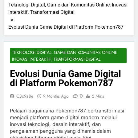
Teknologi Digital, Game dan Komunitas Online, Inovasi
Interaktif, Transformasi Digital
Evolusi Dunia Game Digital di Platform Pokemon787
TEKNOLOGI DIGITAL, GAME DAN KOMUNITAS ONLINE,
INOVASI INTERAKTIF, TRANSFORMASI DIGITAL
Evolusi Dunia Game Digital
di Platform Pokemon787
0
C3c9a8e
9 Months Ago
5 Mins
Pelajari bagaimana Pokemon787 bertransformasi
menjadi platform game digital modern melalui
inovasi teknologi, desain interaktif, dan
pengalaman pengguna yang dinamis dalam
ekosistem hiburan digital masa kini.