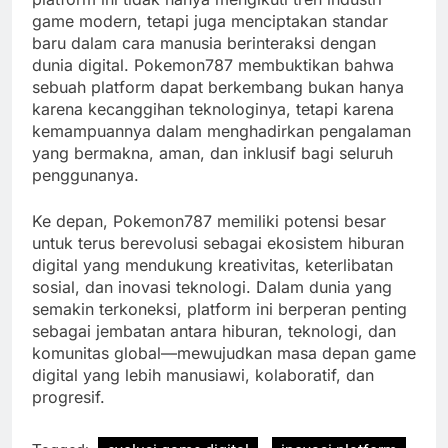
game modern, tetapi juga menciptakan standar
baru dalam cara manusia berinteraksi dengan
dunia digital. Pokemon787 membuktikan bahwa
sebuah platform dapat berkembang bukan hanya
karena kecanggihan teknologinya, tetapi karena
kemampuannya dalam menghadirkan pengalaman
yang bermakna, aman, dan inklusif bagi seluruh
penggunanya.
Ke depan, Pokemon787 memiliki potensi besar
untuk terus berevolusi sebagai ekosistem hiburan
digital yang mendukung kreativitas, keterlibatan
sosial, dan inovasi teknologi. Dalam dunia yang
semakin terkoneksi, platform ini berperan penting
sebagai jembatan antara hiburan, teknologi, dan
komunitas global—mewujudkan masa depan game
digital yang lebih manusiawi, kolaboratif, dan
progresif.