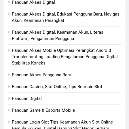
Panduan Akses Digital
Panduan Akses Digital, Edukasi Pengguna Baru, Navigasi
Akun, Keamanan Perangkat
Panduan Akses Digital, Keamanan Akun, Literasi
Platform, Pengalaman Pengguna
Panduan Akses Mobile Optimasi Perangkat Android
Troubleshooting Loading Pengalaman Pengguna Digital
Stabilitas Koneksi
Panduan Akses Pengguna Baru
Panduan Casino, Slot Online, Tips Bermain Slot
Panduan Digital
Panduan Game & Esports Mobile
Panduan Login Slot Tips Keamanan Akun Slot Online
Pemula Edukasi Digital Gaming Slot Gacor Terbaru