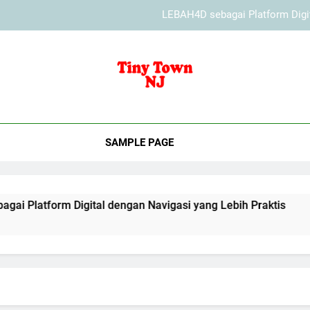
LEBAH4D sebagai Platform Digit
EDWINSLOT sebagai Platform Digital 
LEBAH4D sebagai Platform Digital 
y Town NJ
EDWINSLOT sebagai Platform 
eseruan Di Tiny Town NJ, Taman Hiburan Keluarga Di New Jer
LEBAH4D sebagai Platform Digit
SAMPLE PAGE
EDWINSLOT sebagai Platform Digital 
LEBAH4D sebagai Platform Digital 
orm Digital dengan Navigasi yang Lebih Praktis
EDWINSL
3 Weeks 