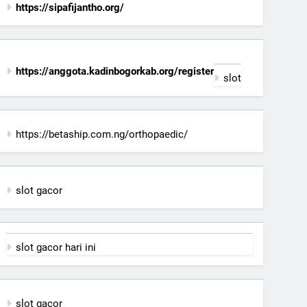
https://sipafijantho.org/
https://anggota.kadinbogorkab.org/register
slot
https://betaship.com.ng/orthopaedic/
slot gacor
slot gacor hari ini
slot gacor