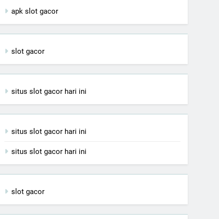
apk slot gacor
slot gacor
situs slot gacor hari ini
situs slot gacor hari ini
situs slot gacor hari ini
slot gacor