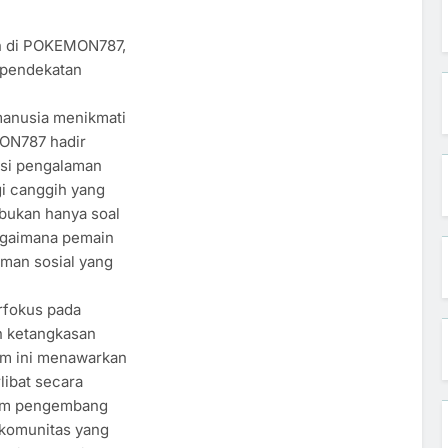
in di POKEMON787,
 pendekatan
manusia menikmati
MON787 hadir
usi pengalaman
gi canggih yang
 bukan hanya soal
bagaimana pemain
man sosial yang
rfokus pada
n ketangkasan
orm ini menawarkan
libat secara
tim pengembang
 komunitas yang