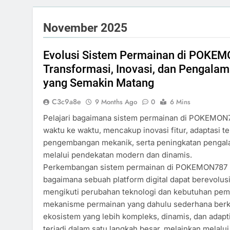
November 2025
Evolusi Sistem Permainan di POKE
Transformasi, Inovasi, dan Pengala
yang Semakin Matang
C3c9a8e
9 Months Ago
0
6 Mins
Pelajari bagaimana sistem permainan di POKEMON7
waktu ke waktu, mencakup inovasi fitur, adaptasi te
pengembangan mekanik, serta peningkatan penga
melalui pendekatan modern dan dinamis.
Perkembangan sistem permainan di POKEMON787
bagaimana sebuah platform digital dapat berevolus
mengikuti perubahan teknologi dan kebutuhan pema
mekanisme permainan yang dahulu sederhana ber
ekosistem yang lebih kompleks, dinamis, dan adaptif.
terjadi dalam satu langkah besar, melainkan melalui