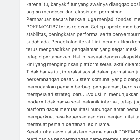
karena itu, banyak fitur yang awalnya dianggap opsi
bagian mendasar dari ekosistem permainan.
Pembaruan secara berkala juga menjadi fondasi m
POKEMON787 terus relevan. Setiap update memba
stabilitas, peningkatan performa, serta penyempurn
sudah ada. Pendekatan iteratif ini menunjukkan ko
terus menghadirkan pengalaman yang segar meski
tetap dipertahankan. Hal ini sesuai dengan ekspek
kini yang menginginkan platform selalu aktif dike
Tidak hanya itu, interaksi sosial dalam permainan 
perkembangan besar. Sistem komunal yang diba
memudahkan pemain berbagi pengalaman, berdisku
mempelajari strategi baru. Evolusi ini menunjukka
modern tidak hanya soal mekanik internal, tetapi j
platform dapat memfasilitasi hubungan antar pemai
memperkuat rasa kebersamaan dan menjadi nilai t
membuat pemain bertahan lebih lama.
Keseluruhan evolusi sistem permainan di POKEM
bukti bahwa pengembangan game membutuhkan ko