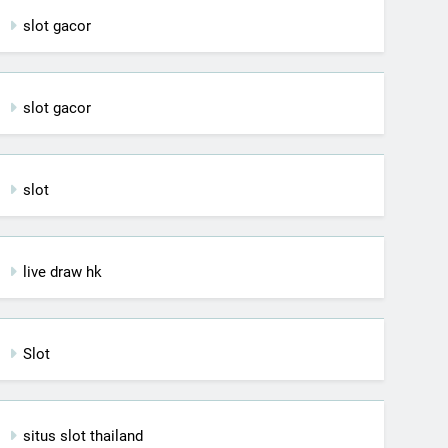
slot gacor
slot gacor
slot
live draw hk
Slot
situs slot thailand