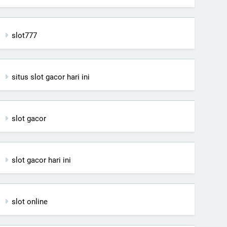
slot777
situs slot gacor hari ini
slot gacor
slot gacor hari ini
slot online