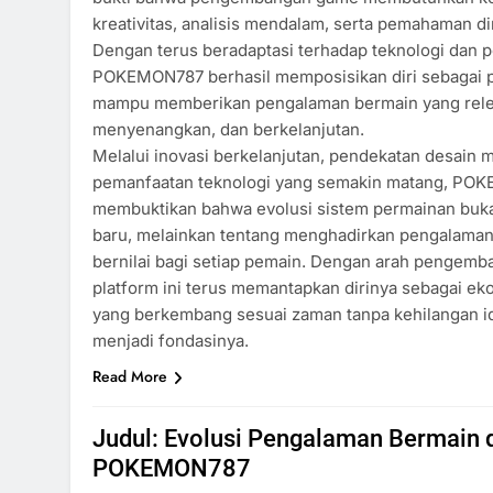
kreativitas, analisis mendalam, serta pemahaman d
Dengan terus beradaptasi terhadap teknologi dan p
POKEMON787 berhasil memposisikan diri sebagai p
mampu memberikan pengalaman bermain yang rele
menyenangkan, dan berkelanjutan.
Melalui inovasi berkelanjutan, pendekatan desain 
pemanfaatan teknologi yang semakin matang, PO
membuktikan bahwa evolusi sistem permainan bukan
baru, melainkan tentang menghadirkan pengalama
bernilai bagi setiap pemain. Dengan arah pengemba
platform ini terus memantapkan dirinya sebagai eko
yang berkembang sesuai zaman tanpa kehilangan ide
menjadi fondasinya.
Read More
Judul: Evolusi Pengalaman Bermain d
POKEMON787