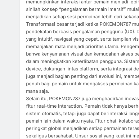
memungkinkan interaksi antar pemain menjadi lebih
sinilah konsep “pengalaman bermain imersif” mulai
menjadikan setiap sesi permainan lebih dari sekadar
Transformasi besar terjadi ketika POKEMON787 mu
pendekatan berbasis pengalaman pengguna (UX). 
yang intuitif, navigasi yang cepat, serta tampilan vi
memanjakan mata menjadi prioritas utama. Peng
bahwa kenyamanan visual dan kemudahan akses be
dalam meningkatkan keterlibatan pengguna. Sistem 
device, dukungan lintas platform, serta integrasi d
juga menjadi bagian penting dari evolusi ini, member
penuh bagi pemain untuk mengakses permainan kap
mana saja.
Selain itu, POKEMON787 juga menghadirkan inovas
fitur real-time interaction. Pemain tidak hanya be
sistem otomatis, tetapi juga dapat berinteraksi la
pemain lain dalam waktu nyata. Fitur chat, kolaboras
peringkat global menjadikan setiap permainan teras
sekaligus bersahabat. Unsur sosial yang kuat ini 