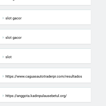
slot gacor
slot gacor
slot
https://www.caguasautotraderpr.com/resultados
https://anggota.kadinpulausebetul.org/