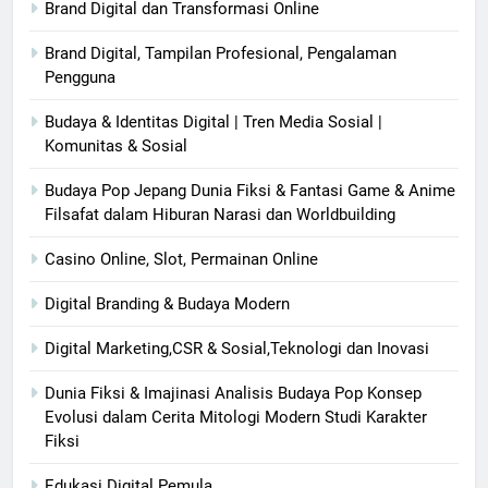
Brand Digital dan Transformasi Online
Brand Digital, Tampilan Profesional, Pengalaman
Pengguna
Budaya & Identitas Digital | Tren Media Sosial |
Komunitas & Sosial
Budaya Pop Jepang Dunia Fiksi & Fantasi Game & Anime
Filsafat dalam Hiburan Narasi dan Worldbuilding
Casino Online, Slot, Permainan Online
Digital Branding & Budaya Modern
Digital Marketing,CSR & Sosial,Teknologi dan Inovasi
Dunia Fiksi & Imajinasi Analisis Budaya Pop Konsep
Evolusi dalam Cerita Mitologi Modern Studi Karakter
Fiksi
Edukasi Digital Pemula