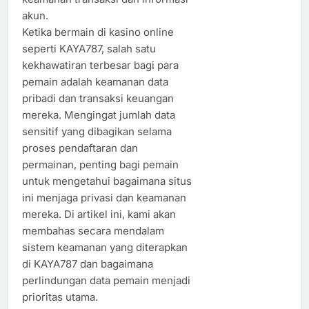
akun.
Ketika bermain di kasino online
seperti KAYA787, salah satu
kekhawatiran terbesar bagi para
pemain adalah keamanan data
pribadi dan transaksi keuangan
mereka. Mengingat jumlah data
sensitif yang dibagikan selama
proses pendaftaran dan
permainan, penting bagi pemain
untuk mengetahui bagaimana situs
ini menjaga privasi dan keamanan
mereka. Di artikel ini, kami akan
membahas secara mendalam
sistem keamanan yang diterapkan
di KAYA787 dan bagaimana
perlindungan data pemain menjadi
prioritas utama.