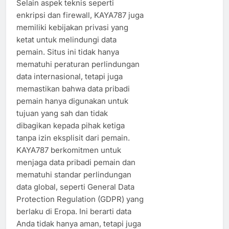
Selain aspek teknis seperti
enkripsi dan firewall, KAYA787 juga
memiliki kebijakan privasi yang
ketat untuk melindungi data
pemain. Situs ini tidak hanya
mematuhi peraturan perlindungan
data internasional, tetapi juga
memastikan bahwa data pribadi
pemain hanya digunakan untuk
tujuan yang sah dan tidak
dibagikan kepada pihak ketiga
tanpa izin eksplisit dari pemain.
KAYA787 berkomitmen untuk
menjaga data pribadi pemain dan
mematuhi standar perlindungan
data global, seperti General Data
Protection Regulation (GDPR) yang
berlaku di Eropa. Ini berarti data
Anda tidak hanya aman, tetapi juga