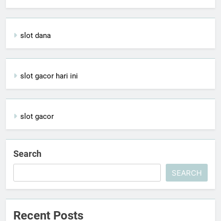
slot dana
slot gacor hari ini
slot gacor
Search
SEARCH
Recent Posts