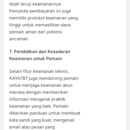
telah teruji keamanannya.
Penyedia pembayaran ini juga
memiliki protokol keamanan yang
tinggi untuk memastikan dana
pemain aman dari potensi
ancaman.
7.
Pendidikan dan Kesadaran
Keamanan untuk Pemain
Selain fitur keamanan teknis,
KAYA787 juga mendorong pemain
untuk menjaga keamanan akun
mereka dengan memberikan
informasi mengenai praktik
keamanan yang baik. Pemain
diberikan panduan untuk membuat
kata sandi yang kuat, mengenali
email atau pesan yang