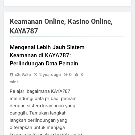
Keamanan Online, Kasino Online,
KAYA787
Mengenal Lebih Jauh Sistem
Keamanan di KAYA787:
Perlindungan Data Pemain
c3c9a8e
2 years ago
0
8
mins
Pelajari bagaimana KAYA787
melindungi data pribadi pemain
dengan sistem keamanan yang
canggih. Temukan langkah-
langkah perlindungan yang
diterapkan untuk menjaga
keamanan transaksi dan informasi