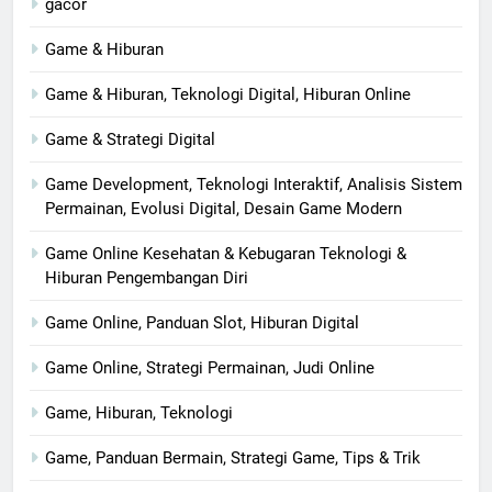
gacor
Game & Hiburan
Game & Hiburan, Teknologi Digital, Hiburan Online
Game & Strategi Digital
Game Development, Teknologi Interaktif, Analisis Sistem
Permainan, Evolusi Digital, Desain Game Modern
Game Online Kesehatan & Kebugaran Teknologi &
Hiburan Pengembangan Diri
Game Online, Panduan Slot, Hiburan Digital
Game Online, Strategi Permainan, Judi Online
Game, Hiburan, Teknologi
Game, Panduan Bermain, Strategi Game, Tips & Trik