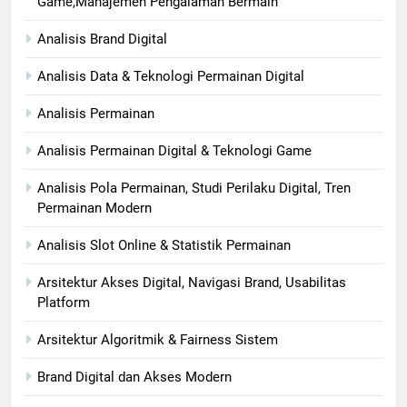
Game,Manajemen Pengalaman Bermain
Analisis Brand Digital
Analisis Data & Teknologi Permainan Digital
Analisis Permainan
Analisis Permainan Digital & Teknologi Game
Analisis Pola Permainan, Studi Perilaku Digital, Tren
Permainan Modern
Analisis Slot Online & Statistik Permainan
Arsitektur Akses Digital, Navigasi Brand, Usabilitas
Platform
Arsitektur Algoritmik & Fairness Sistem
Brand Digital dan Akses Modern