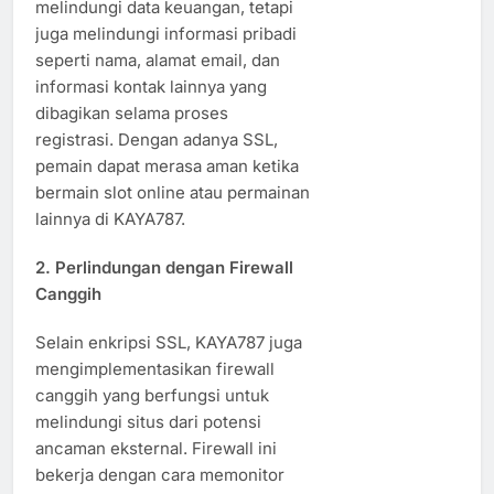
melindungi data keuangan, tetapi
juga melindungi informasi pribadi
seperti nama, alamat email, dan
informasi kontak lainnya yang
dibagikan selama proses
registrasi. Dengan adanya SSL,
pemain dapat merasa aman ketika
bermain slot online atau permainan
lainnya di KAYA787.
2.
Perlindungan dengan Firewall
Canggih
Selain enkripsi SSL, KAYA787 juga
mengimplementasikan firewall
canggih yang berfungsi untuk
melindungi situs dari potensi
ancaman eksternal. Firewall ini
bekerja dengan cara memonitor