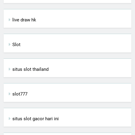
live draw hk
Slot
situs slot thailand
slot777
situs slot gacor hari ini