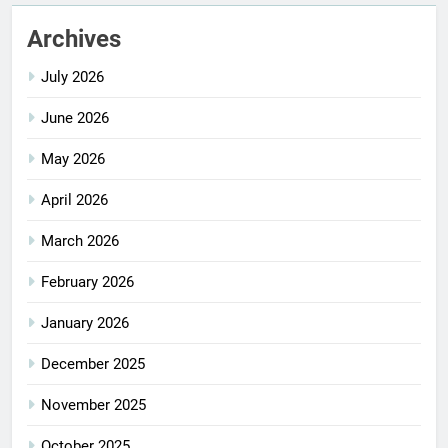
Archives
July 2026
June 2026
May 2026
April 2026
March 2026
February 2026
January 2026
December 2025
November 2025
October 2025