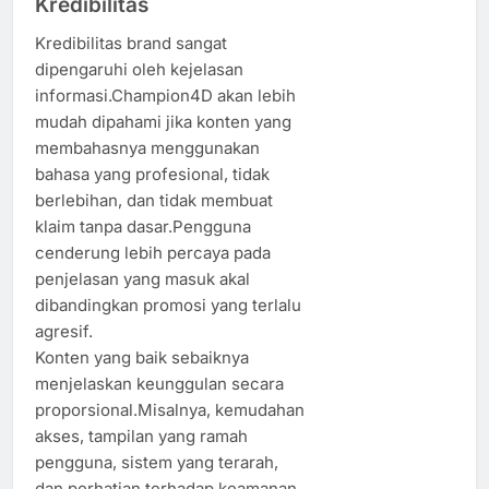
Kredibilitas
Kredibilitas brand sangat
dipengaruhi oleh kejelasan
informasi.Champion4D akan lebih
mudah dipahami jika konten yang
membahasnya menggunakan
bahasa yang profesional, tidak
berlebihan, dan tidak membuat
klaim tanpa dasar.Pengguna
cenderung lebih percaya pada
penjelasan yang masuk akal
dibandingkan promosi yang terlalu
agresif.
Konten yang baik sebaiknya
menjelaskan keunggulan secara
proporsional.Misalnya, kemudahan
akses, tampilan yang ramah
pengguna, sistem yang terarah,
dan perhatian terhadap keamanan