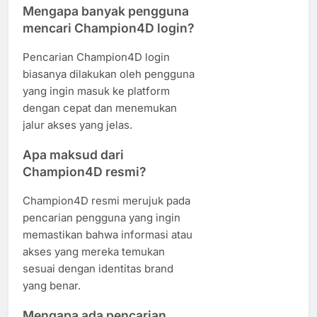
Mengapa banyak pengguna
mencari Champion4D login?
Pencarian Champion4D login
biasanya dilakukan oleh pengguna
yang ingin masuk ke platform
dengan cepat dan menemukan
jalur akses yang jelas.
Apa maksud dari
Champion4D resmi?
Champion4D resmi merujuk pada
pencarian pengguna yang ingin
memastikan bahwa informasi atau
akses yang mereka temukan
sesuai dengan identitas brand
yang benar.
Mengapa ada pencarian