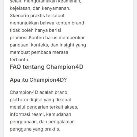
selalu mengutamakan keamanan,
kejelasan, dan kenyamanan.
Skenario praktis tersebut
menunjukkan bahwa konten brand
tidak boleh hanya berisi
promosi.Konten harus memberikan
panduan, konteks, dan insight yang
membuat pembaca merasa
terbantu.
FAQ tentang Champion4D
Apa itu Champion4D?
Champion4D adalah brand
platform digital yang dikenal
melalui pencarian terkait akses,
informasi resmi, kemudahan
penggunaan, dan pengalaman
pengguna yang praktis.