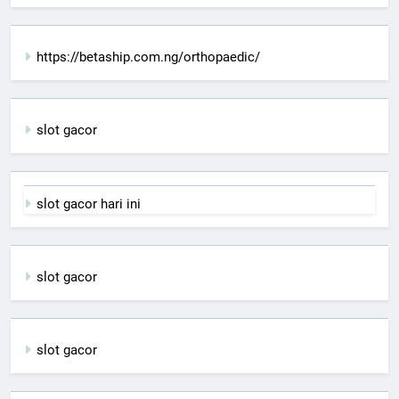
https://betaship.com.ng/orthopaedic/
slot gacor
slot gacor hari ini
slot gacor
slot gacor