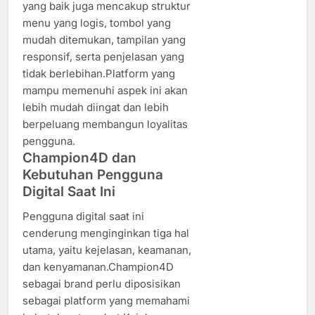
yang baik juga mencakup struktur
menu yang logis, tombol yang
mudah ditemukan, tampilan yang
responsif, serta penjelasan yang
tidak berlebihan.Platform yang
mampu memenuhi aspek ini akan
lebih mudah diingat dan lebih
berpeluang membangun loyalitas
pengguna.
Champion4D dan
Kebutuhan Pengguna
Digital Saat Ini
Pengguna digital saat ini
cenderung menginginkan tiga hal
utama, yaitu kejelasan, keamanan,
dan kenyamanan.Champion4D
sebagai brand perlu diposisikan
sebagai platform yang memahami