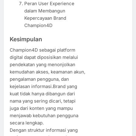
Peran User Experience
dalam Membangun
Kepercayaan Brand
Champion4D
Kesimpulan
Champion4D sebagai platform
digital dapat diposisikan melalui
pendekatan yang menonjolkan
kemudahan akses, keamanan akun,
pengalaman pengguna, dan
kejelasan informasi.Brand yang
kuat tidak hanya dibangun dari
nama yang sering dicari, tetapi
juga dari konten yang mampu
menjawab kebutuhan pengguna
secara lengkap.
Dengan struktur informasi yang