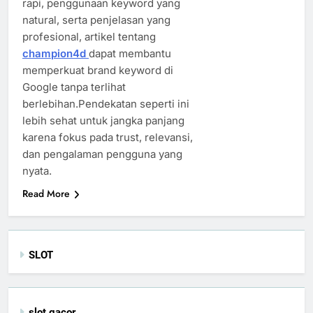
rapi, penggunaan keyword yang
natural, serta penjelasan yang
profesional, artikel tentang
champion4d
dapat membantu
memperkuat brand keyword di
Google tanpa terlihat
berlebihan.Pendekatan seperti ini
lebih sehat untuk jangka panjang
karena fokus pada trust, relevansi,
dan pengalaman pengguna yang
nyata.
Read More
SLOT
slot gacor