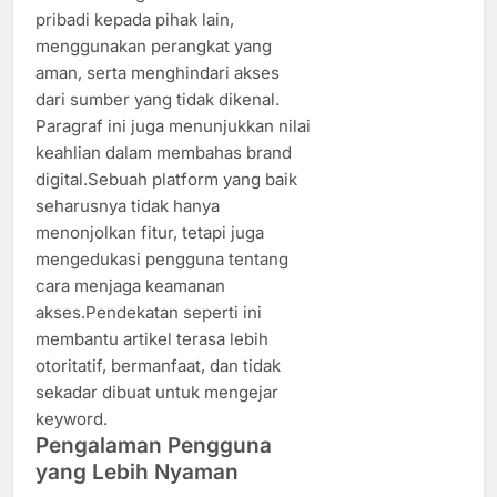
pribadi kepada pihak lain,
menggunakan perangkat yang
aman, serta menghindari akses
dari sumber yang tidak dikenal.
Paragraf ini juga menunjukkan nilai
keahlian dalam membahas brand
digital.Sebuah platform yang baik
seharusnya tidak hanya
menonjolkan fitur, tetapi juga
mengedukasi pengguna tentang
cara menjaga keamanan
akses.Pendekatan seperti ini
membantu artikel terasa lebih
otoritatif, bermanfaat, dan tidak
sekadar dibuat untuk mengejar
keyword.
Pengalaman Pengguna
yang Lebih Nyaman