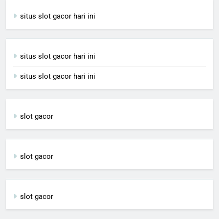
situs slot gacor hari ini
situs slot gacor hari ini
situs slot gacor hari ini
slot gacor
slot gacor
slot gacor