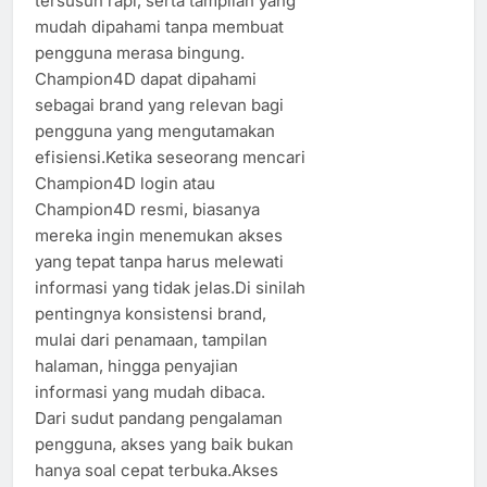
tersusun rapi, serta tampilan yang
mudah dipahami tanpa membuat
pengguna merasa bingung.
Champion4D dapat dipahami
sebagai brand yang relevan bagi
pengguna yang mengutamakan
efisiensi.Ketika seseorang mencari
Champion4D login atau
Champion4D resmi, biasanya
mereka ingin menemukan akses
yang tepat tanpa harus melewati
informasi yang tidak jelas.Di sinilah
pentingnya konsistensi brand,
mulai dari penamaan, tampilan
halaman, hingga penyajian
informasi yang mudah dibaca.
Dari sudut pandang pengalaman
pengguna, akses yang baik bukan
hanya soal cepat terbuka.Akses