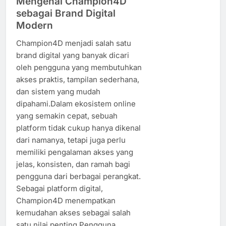
Mengenal Champion4D
sebagai Brand Digital
Modern
Champion4D menjadi salah satu
brand digital yang banyak dicari
oleh pengguna yang membutuhkan
akses praktis, tampilan sederhana,
dan sistem yang mudah
dipahami.Dalam ekosistem online
yang semakin cepat, sebuah
platform tidak cukup hanya dikenal
dari namanya, tetapi juga perlu
memiliki pengalaman akses yang
jelas, konsisten, dan ramah bagi
pengguna dari berbagai perangkat.
Sebagai platform digital,
Champion4D menempatkan
kemudahan akses sebagai salah
satu nilai penting.Pengguna