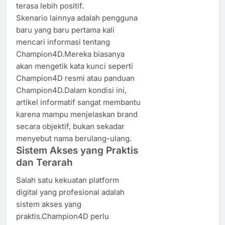
terasa lebih positif.
Skenario lainnya adalah pengguna
baru yang baru pertama kali
mencari informasi tentang
Champion4D.Mereka biasanya
akan mengetik kata kunci seperti
Champion4D resmi atau panduan
Champion4D.Dalam kondisi ini,
artikel informatif sangat membantu
karena mampu menjelaskan brand
secara objektif, bukan sekadar
menyebut nama berulang-ulang.
Sistem Akses yang Praktis
dan Terarah
Salah satu kekuatan platform
digital yang profesional adalah
sistem akses yang
praktis.Champion4D perlu