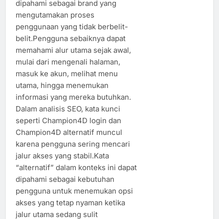
dipahami sebagai brand yang
mengutamakan proses
penggunaan yang tidak berbelit-
belit.Pengguna sebaiknya dapat
memahami alur utama sejak awal,
mulai dari mengenali halaman,
masuk ke akun, melihat menu
utama, hingga menemukan
informasi yang mereka butuhkan.
Dalam analisis SEO, kata kunci
seperti Champion4D login dan
Champion4D alternatif muncul
karena pengguna sering mencari
jalur akses yang stabil.Kata
“alternatif” dalam konteks ini dapat
dipahami sebagai kebutuhan
pengguna untuk menemukan opsi
akses yang tetap nyaman ketika
jalur utama sedang sulit